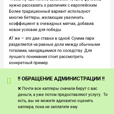
нужно рассказать о различиях с европейским.
Более традиционный вариант используют
многие беттеры, желающие увеличить
коэффициент в очевидных матчах, добавив
новое условие для победы.
АТ же — это две ставки в одной. Сумма пари
разделяется на равные доли между обычными
тоталами, находящимися по соседству. Для
лучшего понимания стоит рассмотреть
конкретный пример.
‼️ ОБРАЩЕНИЕ АДМИНИСТРАЦИИ ‼️
❌ Почти все капперы сначала берут с вас
деньги, а уже потом предоставляют услугу. То
есть, вы не можете адекватно оценить
каппера, пока не заплатите ему.