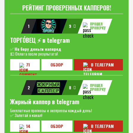
РЕЙТИНГ ПРОВЕРЕННЫХ КАППЕРОВ!
ПРОШЕЛ
1
9
ПРОВЕРКУ
ТОРГО́ВЕЦ ⚡️ в telegram
✅
Не беру деньги наперед
💵 Оплата после результата!
71
ОБЗОР
В ТЕЛЕГРАМ
ПРОШЕЛ
2
8
ПРОВЕРКУ
Жирный каппер в telegram
Бесплатные прогнозы и экспрессы каждый день!
✅ Залетай в канал!
14
ОБЗОР
В ТЕЛЕГРАМ