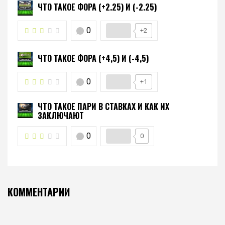
ЧТО ТАКОЕ ФОРА (+2.25) И (-2.25)
0
+2
ЧТО ТАКОЕ ФОРА (+4,5) И (-4,5)
0
+1
ЧТО ТАКОЕ ПАРИ В СТАВКАХ И КАК ИХ
ЗАКЛЮЧАЮТ
0
0
КОММЕНТАРИИ