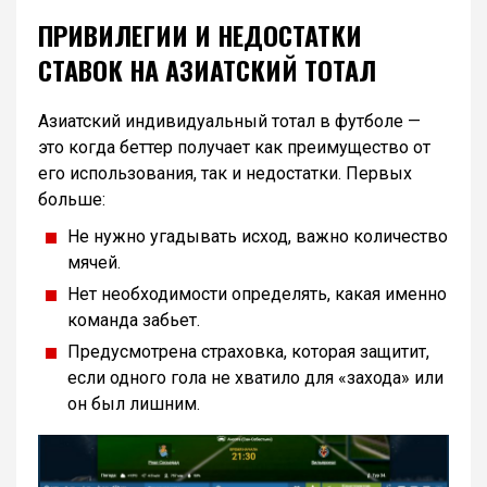
ПРИВИЛЕГИИ И НЕДОСТАТКИ
СТАВОК НА АЗИАТСКИЙ ТОТАЛ
Азиатский индивидуальный тотал в футболе —
это когда беттер получает как преимущество от
его использования, так и недостатки. Первых
больше:
Не нужно угадывать исход, важно количество
мячей.
Нет необходимости определять, какая именно
команда забьет.
Предусмотрена страховка, которая защитит,
если одного гола не хватило для «захода» или
он был лишним.