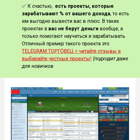
✅ К счастью,
есть проекты, которые
зарабатывают % от вашего дохода
, то есть
им выгодно вывести вас в плюс. В таких
проектах
с вас не берут деньги
вообще, а
только помогают научиться и зарабатывать.
Отличный пример такого проекта это
TELEGRAM ТОРГО́ВЕЦ ⚡️ читайте отзывы и
выбирайте честные проекты!
(подходит даже
для новичков