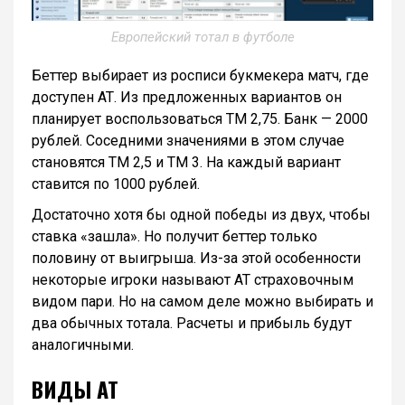
Европейский тотал в футболе
Беттер выбирает из росписи букмекера матч, где
доступен АТ. Из предложенных вариантов он
планирует воспользоваться ТМ 2,75. Банк — 2000
рублей. Соседними значениями в этом случае
становятся ТМ 2,5 и ТМ 3. На каждый вариант
ставится по 1000 рублей.
Достаточно хотя бы одной победы из двух, чтобы
ставка «зашла». Но получит беттер только
половину от выигрыша. Из-за этой особенности
некоторые игроки называют АТ страховочным
видом пари. Но на самом деле можно выбирать и
два обычных тотала. Расчеты и прибыль будут
аналогичными.
ВИДЫ АТ