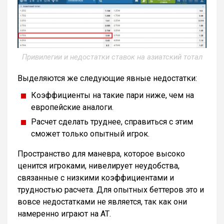
Привилегии и недостатки ставок на азиатский тотал
Выделяются же следующие явные недостатки:
Коэффициенты на такие пари ниже, чем на
европейские аналоги.
Расчет сделать труднее, справиться с этим
сможет только опытный игрок.
Пространство для маневра, которое высоко
ценится игроками, нивелирует неудобства,
связанные с низкими коэффициентами и
трудностью расчета. Для опытных беттеров это и
вовсе недостатками не является, так как они
намеренно играют на АТ.