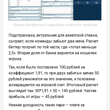
Нужно разобраться подробнее в расчете прибыли
Подстраховка, актуальная для азиатской ставки,
сыграет, если команды забьют два мяча. Расчет
беттер получит по той части, где «тотал меньше
2,5». Вторая доля от банка вернется на кошелек
ОТЗЫВЫ
ТЕЛЕГРАМ
игрока.
Так, если было поставлено 100 рублей на
коэффициент 1,91, то при двух забитых мячах 50
рублей умножатся на это значение, а половина
возвращается на игровой счет. Итоговый расчет
выглядит так: 50*1,91 + 50 = 145 рублей. Чистая
прибыль от игры — 45 рублей.
Низкая доходность таких пари — плата за