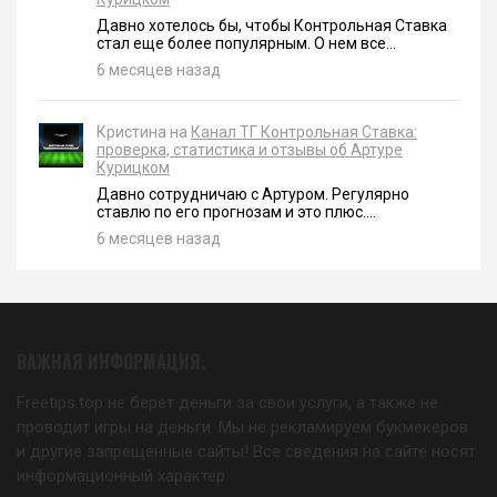
Давно хотелось бы, чтобы Контрольная Ставка
стал еще более популярным. О нем все...
6 месяцев назад
Кристина на
Канал ТГ Контрольная Ставка:
проверка, статистика и отзывы об Артуре
Курицком
Давно сотрудничаю с Артуром. Регулярно
ставлю по его прогнозам и это плюс....
6 месяцев назад
ВАЖНАЯ ИНФОРМАЦИЯ.
Freetips.top не берет деньги за свои услуги, а также не
проводит игры на деньги. Мы не рекламируем букмекеров
и другие запрещенные сайты! Все сведения на сайте носят
информационный характер.