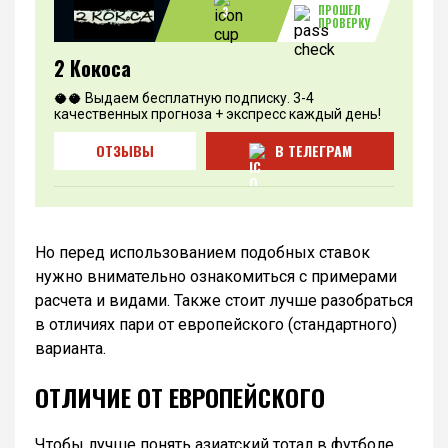
ПРОШЕЛ
3
ПРОВЕРКУ
2 Кокоса
🥥🥥 Выдаем бесплатную подписку. 3-4
качественных прогноза + экспресс каждый день!
ОТЗЫВЫ
В ТЕЛЕГРАМ
Но перед использованием подобных ставок
нужно внимательно ознакомиться с примерами
расчета и видами. Также стоит лучше разобраться
в отличиях пари от европейского (стандартного)
варианта.
ОТЛИЧИЕ ОТ ЕВРОПЕЙСКОГО
Чтобы лучше понять азиатский тотал в футболе,