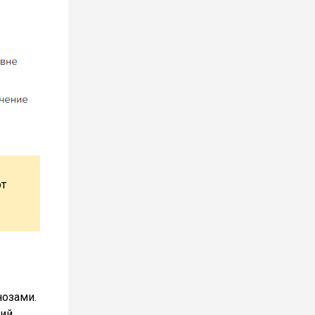
.
от
нозами.
ций