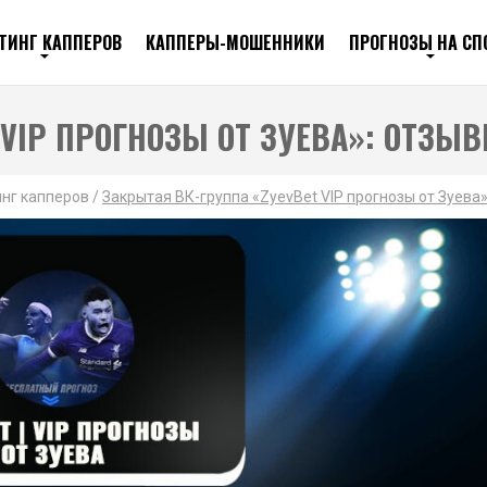
ТИНГ КАППЕРОВ
КАППЕРЫ-МОШЕННИКИ
ПРОГНОЗЫ НА СП
 VIP ПРОГНОЗЫ ОТ ЗУЕВА»: ОТЗЫ
нг капперов
/
Закрытая ВК-группа «ZyevBet VIP прогнозы от Зуева