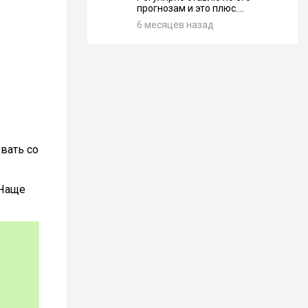
прогнозам и это плюс....
6 месяцев назад
вать со
 Чаще