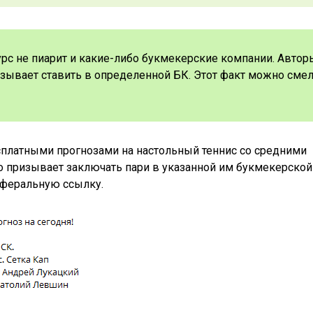
сурс не пиарит и какие-либо букмекерские компании. Автор
изывает ставить в определенной БК. Этот факт можно сме
есплатными прогнозами на настольный теннис со средними
но призывает заключать пари в указанной им букмекерской
еферальную ссылку.