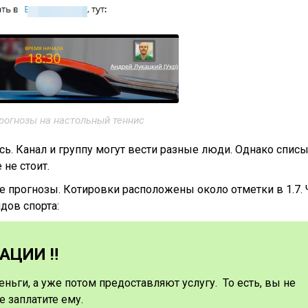
рогнозы на настольный теннис
ь. Канал и группу могут вести разные люди. Однако списы
 не стоит.
е прогнозы. Котировки расположены около отметки в 1.7.
дов спорта:
ЦИИ ‼️
еньги, а уже потом предоставляют услугу. То есть, вы не
е заплатите ему.