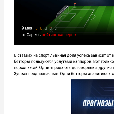
9 мая
от Caper в
рейтинг капперов
В ставках на спорт львиная доля успеха зависит о
бетторы пользуются услугами капперов. Вот толь
персонажей. Одни «продают» договорняки, другие п
Зуева» неоднозначные. Одни бетторы аналитика хва