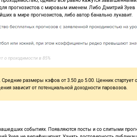
% проходимостью, однако все равно кажутся завышенными
для прогнозистов с мировым именем. Либо Дмитрий Зуев
йших в мире прогнозистов, либо автор банально лукавит.
т о проходимости в 85%
 Средние размеры кэфов от 3.50 до 5.00. Ценник стартует 
ения зависит от потенциальной доходности паровозов.
ашедших событиях. Появляются посты и со слитыми прог
ий Зуев не верифицирует. Узнать достоверность публика