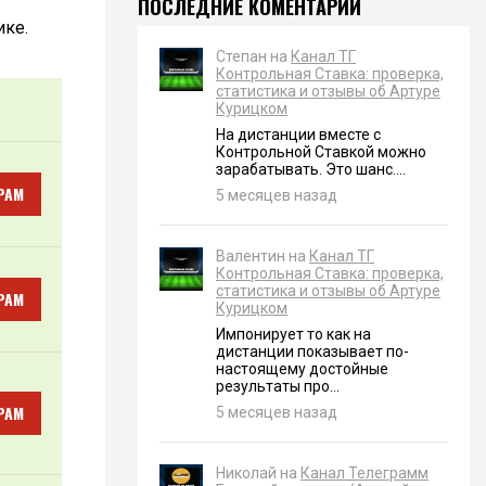
ПОСЛЕДНИЕ КОМЕНТАРИИ
ике.
Степан на
Канал ТГ
Контрольная Ставка: проверка,
статистика и отзывы об Артуре
Курицком
На дистанции вместе с
Контрольной Ставкой можно
зарабатывать. Это шанс....
РАМ
5 месяцев назад
Валентин на
Канал ТГ
Контрольная Ставка: проверка,
статистика и отзывы об Артуре
РАМ
Курицком
Импонирует то как на
дистанции показывает по-
настоящему достойные
результаты про...
РАМ
5 месяцев назад
Николай на
Канал Телеграмм