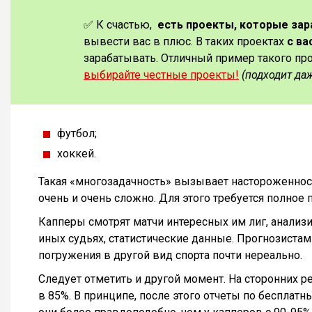
✅ К счастью,
есть проекты, которые за
вывести вас в плюс. В таких проектах
с ва
зарабатывать. Отличный пример такого пр
выбирайте честные проекты!
(подходит да
футбол;
хоккей.
Такая «многозадачность» вызывает настороженност
очень и очень сложно. Для этого требуется полное 
Капперы смотрят матчи интересных им лиг, анализи
иных судьях, статистические данные. Прогнозистам
погружения в другой вид спорта почти нереально.
Следует отметить и другой момент. На сторонних р
в 85%. В принципе, после этого отчеты по беспла