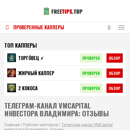
ПРОВЕРЕННЫЕ КАППЕРЫ
ТОП КАППЕРЫ
ТОРГО́ВЕЦ ⚡️
ПРОВЕРЕН
ОБЗОР
ЖИРНЫЙ КАППЕР
ПРОВЕРЕН
ОБЗОР
2 КОКОСА
ПРОВЕРЕН
ОБЗОР
ТЕЛЕГРАМ-КАНАЛ VMCAPITAL
ИНВЕСТОРА ВЛАДИМИРА: ОТЗЫВЫ
Главная
/
Рейтинг капперов
/
Телеграм-канал VMCapital
инвестора Владимира: отзывы