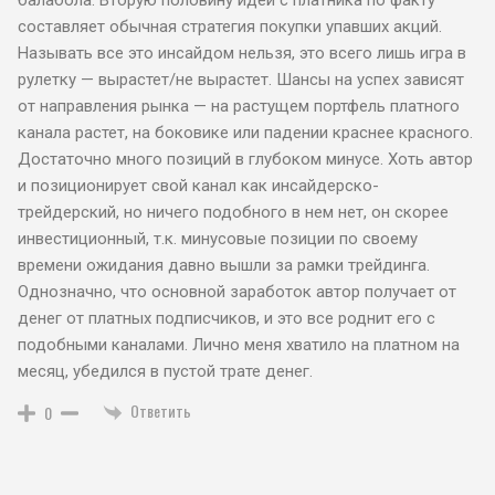
балабола. Вторую половину идей с платника по факту
составляет обычная стратегия покупки упавших акций.
Называть все это инсайдом нельзя, это всего лишь игра в
рулетку — вырастет/не вырастет. Шансы на успех зависят
от направления рынка — на растущем портфель платного
канала растет, на боковике или падении краснее красного.
Достаточно много позиций в глубоком минусе. Хоть автор
и позиционирует свой канал как инсайдерско-
трейдерский, но ничего подобного в нем нет, он скорее
инвестиционный, т.к. минусовые позиции по своему
времени ожидания давно вышли за рамки трейдинга.
Однозначно, что основной заработок автор получает от
денег от платных подписчиков, и это все роднит его с
подобными каналами. Лично меня хватило на платном на
месяц, убедился в пустой трате денег.
Ответить
0