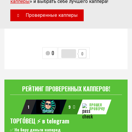
капперы
» и выбрать себе лучшего каппера!
Проверенные капперы
0
0
РЕЙТИНГ ПРОВЕРЕННЫХ КАППЕРОВ!
ПРОШЕЛ
1
9
ПРОВЕРКУ
ТОРГО́ВЕЦ ⚡️ в telegram
✅
Не беру деньги наперед