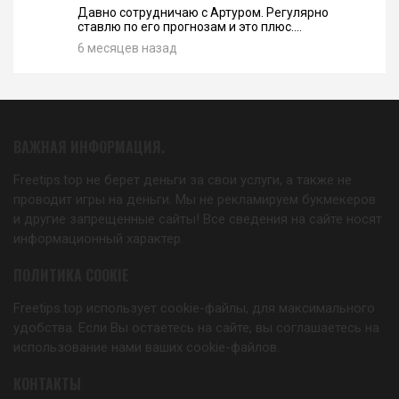
Давно сотрудничаю с Артуром. Регулярно
ставлю по его прогнозам и это плюс....
6 месяцев назад
ВАЖНАЯ ИНФОРМАЦИЯ.
Freetips.top не берет деньги за свои услуги, а также не
проводит игры на деньги. Мы не рекламируем букмекеров
и другие запрещенные сайты! Все сведения на сайте носят
информационный характер.
ПОЛИТИКА COOKIE
Freetips.top использует cookie-файлы, для максимального
удобства. Если Вы остаетесь на сайте, вы соглашаетесь на
использование нами ваших cookie-файлов.
КОНТАКТЫ