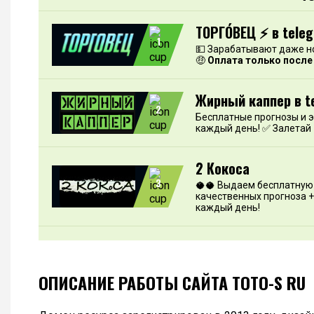
ТОРГО́ВЕЦ ⚡️ в tele
1
💵 Зарабатывают даже н
🤑
Оплата только после
Жирный каппер в t
2
Бесплатные прогнозы и 
каждый день! ✅ Залетай
2 Кокоса
3
🥥🥥 Выдаем бесплатную 
качественных прогноза +
каждый день!
ОПИСАНИЕ РАБОТЫ САЙТА TOTO-S RU