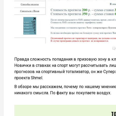
Це
Правда сложность попадания в призовую зону в к
Новички в ставках на спорт могут рассчитывать лиш
прогнозов на спортивный тотализатор, он же Супе
проекта Shmel.
В обзоре мы расскажем, почему по нашему мнению,
никакого смысла. По факту вы покупаете воздух.
Т