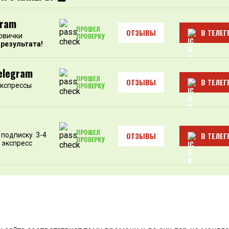
gram
ПРОШЕЛ
ОТЗЫВЫ
В ТЕЛЕГ
овички
ПРОВЕРКУ
 результата!
elegram
ПРОШЕЛ
ОТЗЫВЫ
В ТЕЛЕГ
экспрессы
ПРОВЕРКУ
ПРОШЕЛ
ОТЗЫВЫ
В ТЕЛЕГ
подписку. 3-4
ПРОВЕРКУ
 экспресс