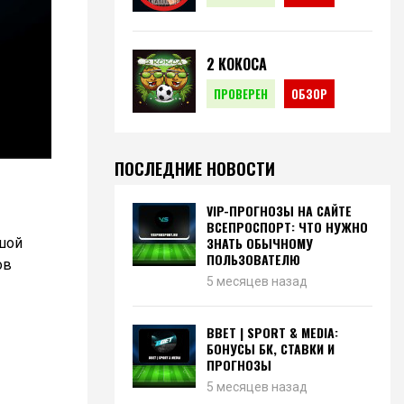
2 КОКОСА
ПРОВЕРЕН
ОБЗОР
ПОСЛЕДНИЕ НОВОСТИ
VIP-ПРОГНОЗЫ НА САЙТЕ
ВСЕПРОСПОРТ: ЧТО НУЖНО
ЗНАТЬ ОБЫЧНОМУ
шой
ПОЛЬЗОВАТЕЛЮ
ов
5 месяцев назад
BBET | SPORT & MEDIA:
БОНУСЫ БК, СТАВКИ И
ПРОГНОЗЫ
5 месяцев назад