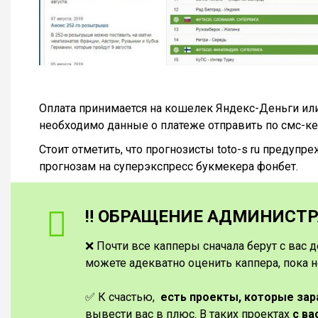
Оплата принимается на кошелек Яндекс-Деньги или
необходимо данные о платеже отправить по смс-ке 
Стоит отметить, что прогнозисты toto-s ru предуп
прогнозам на суперэкспресс букмекера фонбет.
‼️ ОБРАЩЕНИЕ АДМИНИСТРА
❌ Почти все капперы сначала берут с вас д
можете адекватно оценить каппера, пока н
✅ К счастью,
есть проекты, которые за
вывести вас в плюс. В таких проектах
с ва