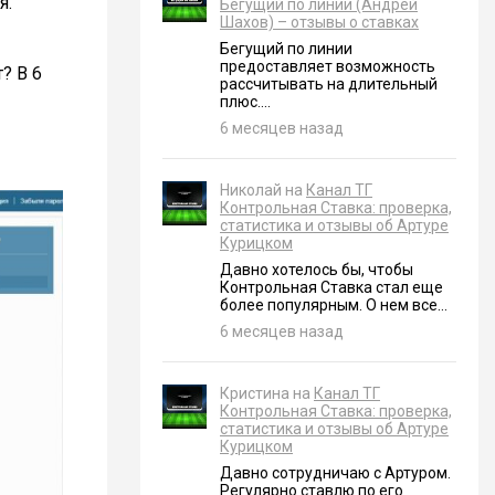
я.
Бегущий по линии (Андрей
Шахов) – отзывы о ставках
Бегущий по линии
предоставляет возможность
? В 6
рассчитывать на длительный
плюс....
6 месяцев назад
Николай на
Канал ТГ
Контрольная Ставка: проверка,
статистика и отзывы об Артуре
Курицком
Давно хотелось бы, чтобы
Контрольная Ставка стал еще
более популярным. О нем все...
6 месяцев назад
Кристина на
Канал ТГ
Контрольная Ставка: проверка,
статистика и отзывы об Артуре
Курицком
Давно сотрудничаю с Артуром.
Регулярно ставлю по его