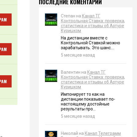
ПОСЛЕДНИЕ КОМЕНТАРИИ
Степан на
Канал ТГ
РАМ
Контрольная Ставка: проверка,
статистика и отзывы об Артуре
Курицком
На дистанции вместе с
Контрольной Ставкой можно
зарабатывать. Это шанс....
РАМ
5 месяцев назад
Валентин на
Канал ТГ
Контрольная Ставка: проверка,
РАМ
статистика и отзывы об Артуре
Курицком
Импонирует то как на
дистанции показывает по-
настоящему достойные
результаты про...
5 месяцев назад
Николай на
Канал Телеграмм