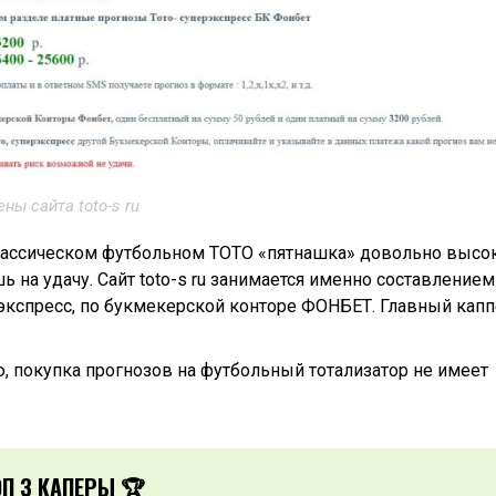
ны сайта toto-s ru
лассическом футбольном ТОТО «пятнашка» довольно высок
ь на удачу. Сайт toto-s ru занимается именно составлением
рэкспресс, по букмекерской конторе ФОНБЕТ. Главный кап
 покупка прогнозов на футбольный тотализатор не имеет
ОП 3 КАПЕРЫ 🏆