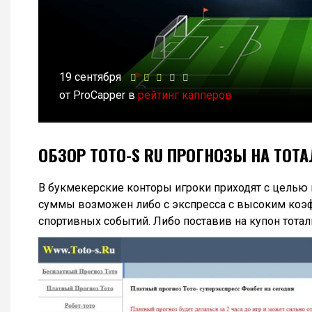
19 сентября
от ProCapper в
рейтинг капперов
ОБЗОР TOTO-S RU ПРОГНОЗЫ НА ТОТА
В букмекерские конторы игроки приходят с целью
суммы возможен либо с экспресса с высоким коэф
спортивных событий. Либо поставив на купон тотал