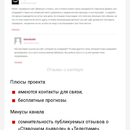
Отзывы о каппере
Плюсы проекта:
имеются контакты для связи;
бесплатные прогнозы.
Минусы канала:
сомнительность публикуемых отзывов о
«Ставочном дьяволе» в «Телеграме»;