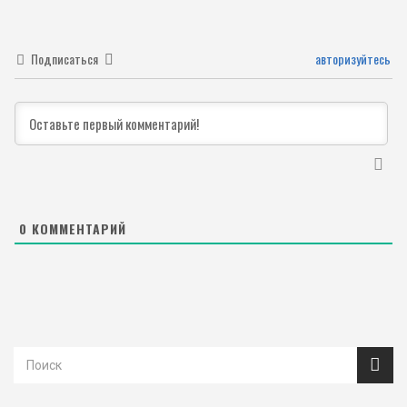
Подписаться
авторизуйтесь
0
КОММЕНТАРИЙ