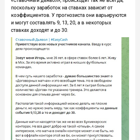
«Ставочный дьявол», происходит так не всегда,
поскольку заработок на ставках зависит от
коэффициентов. У прогнозиста они варьируются
и могут составлять 9, 13, 20, а в некоторых
ставках доходят и до 30.