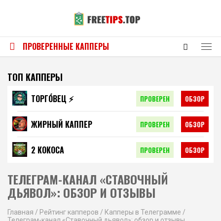
ПРОВЕРЕННЫЕ КАППЕРЫ
ТОП КАППЕРЫ
ТОРГО́ВЕЦ ⚡️
ПРОВЕРЕН
ОБЗОР
ЖИРНЫЙ КАППЕР
ПРОВЕРЕН
ОБЗОР
2 КОКОСА
ПРОВЕРЕН
ОБЗОР
ТЕЛЕГРАМ-КАНАЛ «СТАВОЧНЫЙ
ДЬЯВОЛ»: ОБЗОР И ОТЗЫВЫ
Главная
/
Рейтинг капперов
/
Капперы в Телеграмме
/
Телеграм-канал «Ставочный дьявол»: обзор и отзывы