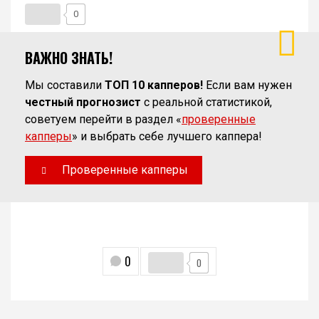
0
ВАЖНО ЗНАТЬ!
Мы составили
ТОП 10 капперов!
Если вам нужен
честный прогнозист
с реальной статистикой,
советуем перейти в раздел «
проверенные
капперы
» и выбрать себе лучшего каппера!
Проверенные капперы
0
0