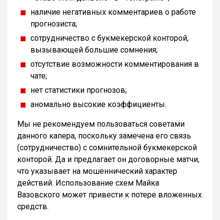
наличие негативных комментариев о работе
прогнозиста;
сотрудничество с букмекерской конторой,
вызывающей большие сомнения;
отсутствие возможности комментирования в
чате;
нет статистики прогнозов;
аномально высокие коэффициенты.
Мы не рекомендуем пользоваться советами
данного капера, поскольку замечена его связь
(сотрудничество) с сомнительной букмекерской
конторой. Да и предлагает он договорные матчи,
что указывает на мошеннический характер
действий. Использование схем Майка
Вазовского может привести к потере вложенных
средств.