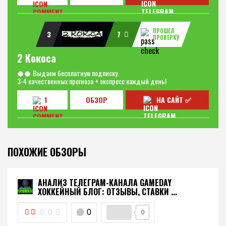
ПРОШЕЛ
3
7
ПРОВЕРКУ
2 Кокоса
🥥🥥 Выдаем бесплатную подписку.
3-4 качественных прогноза + экспресс каждый день!
1
ОБЗОР
НА САЙТ ✅
ПОХОЖИЕ ОБЗОРЫ
АНАЛИЗ ТЕЛЕГРАМ-КАНАЛА GAMEDAY
ХОККЕЙНЫЙ БЛОГ: ОТЗЫВЫ, СТАВКИ ...
0
0