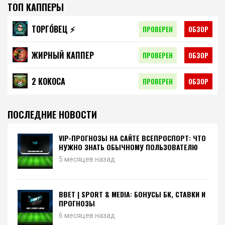
ТОП КАППЕРЫ
ТОРГО́ВЕЦ ⚡️
ПРОВЕРЕН
ОБЗОР
ЖИРНЫЙ КАППЕР
ПРОВЕРЕН
ОБЗОР
2 КОКОСА
ПРОВЕРЕН
ОБЗОР
ПОСЛЕДНИЕ НОВОСТИ
VIP-ПРОГНОЗЫ НА САЙТЕ ВСЕПРОСПОРТ: ЧТО
НУЖНО ЗНАТЬ ОБЫЧНОМУ ПОЛЬЗОВАТЕЛЮ
5 месяцев назад
BBET | SPORT & MEDIA: БОНУСЫ БК, СТАВКИ И
ПРОГНОЗЫ
6 месяцев назад