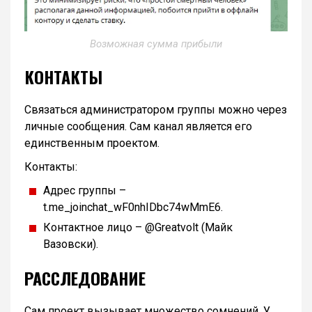
Возможная сумма прибыли
КОНТАКТЫ
Связаться администратором группы можно через
личные сообщения. Сам канал является его
единственным проектом.
Контакты:
Адрес группы –
t.me_joinchat_wF0nhIDbc74wMmE6.
Контактное лицо – @Greatvolt (Майк
Вазовски).
РАССЛЕДОВАНИЕ
Сам проект вызывает множество сомнений. У