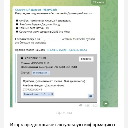
Прогноз
Игорь предоставляет актуальную информацию о