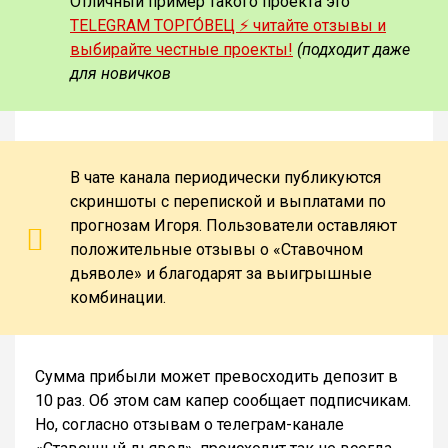
Отличный пример такого проекта это
TELEGRAM ТОРГО́ВЕЦ ⚡️ читайте отзывы и
выбирайте честные проекты!
(подходит даже
для новичков
В чате канала периодически публикуются
скриншоты с перепиской и выплатами по
прогнозам Игоря. Пользователи оставляют
положительные отзывы о «Ставочном
дьяволе» и благодарят за выигрышные
комбинации.
Сумма прибыли может превосходить депозит в
10 раз. Об этом сам капер сообщает подписчикам.
Но, согласно отзывам о телеграм-канале