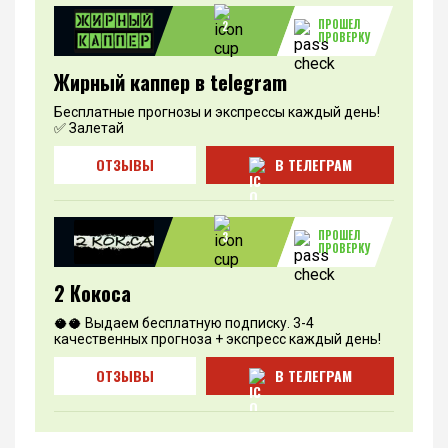
ПРОШЕЛ
2
ПРОВЕРКУ
Жирный каппер в telegram
Бесплатные прогнозы и экспрессы каждый день!
✅ Залетай
ОТЗЫВЫ
В ТЕЛЕГРАМ
ПРОШЕЛ
3
ПРОВЕРКУ
2 Кокоса
🥥🥥 Выдаем бесплатную подписку. 3-4
качественных прогноза + экспресс каждый день!
ОТЗЫВЫ
В ТЕЛЕГРАМ