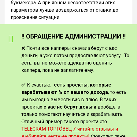
букмекера. А при явном несоответствии этих
параметров лучше воздержаться от ставки до
прояснения ситуации.
‼️ ОБРАЩЕНИЕ АДМИНИСТРАЦИИ ‼️
❌ Почти все капперы сначала берут с вас
деньги, а уже потом предоставляют услугу. То
есть, вы не можете адекватно оценить
каппера, пока не заплатите ему.
✅ К счастью,
есть проекты, которые
зарабатывают % от вашего дохода
, то есть
им выгодно вывести вас в плюс. В таких
проектах
с вас не берут деньги
вообще, а
только помогают научиться и зарабатывать.
Отличный пример такого проекта это
TELEGRAM ТОРГО́ВЕЦ ⚡️ читайте отзывы и
выбирайте честные проекты!
(подходит даже