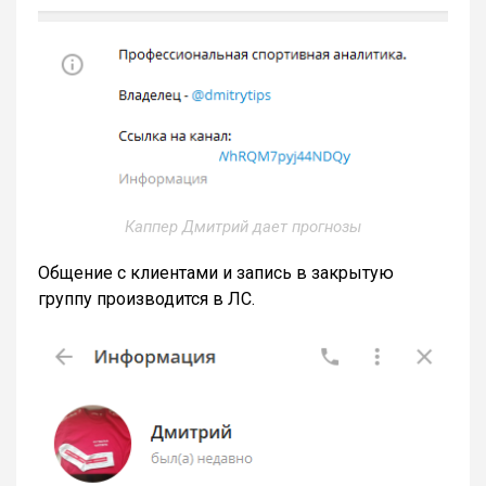
Каппер Дмитрий дает прогнозы
Общение с клиентами и запись в закрытую
группу производится в ЛС.