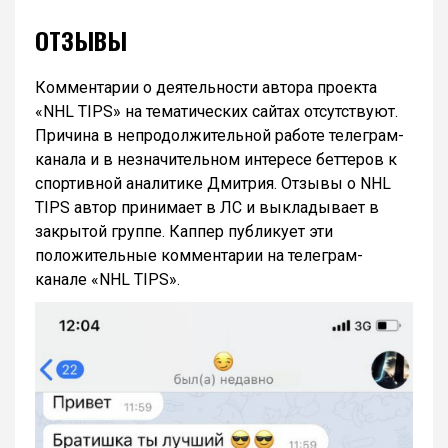
ОТЗЫВЫ
Комментарии о деятельности автора проекта
«NHL TIPS» на тематических сайтах отсутствуют.
Причина в непродолжительной работе телеграм-
канала и в незначительном интересе беттеров к
спортивной аналитике Дмитрия. Отзывы о NHL
TIPS автор принимает в ЛС и выкладывает в
закрытой группе. Каппер публикует эти
положительные комментарии на телеграм-
канале «NHL TIPS».