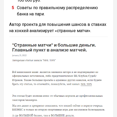
100 000 руб.
Советы по правильному распределению
банка на пари.
Автор проекта для повышения шансов в ставках
на хоккей анализирует «странные матчи».