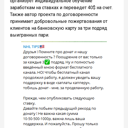
организует индивидуальное обучение
заработкам на ставках и переведет 40$ на счет.
Также автор проекта по договоренности
принимает добровольные пожертвования от
клиентов на банковскую карту за три подряд
выигранных пари.