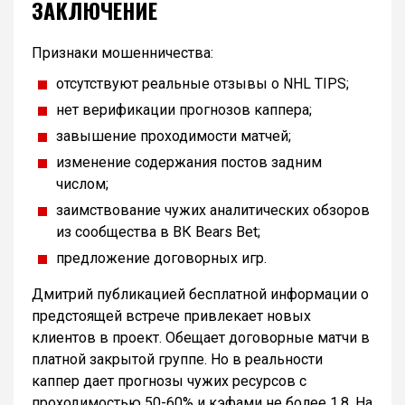
ЗАКЛЮЧЕНИЕ
Признаки мошенничества:
отсутствуют реальные отзывы о NHL TIPS;
нет верификации прогнозов каппера;
завышение проходимости матчей;
изменение содержания постов задним
числом;
заимствование чужих аналитических обзоров
из сообщества в ВК Bears Bet;
предложение договорных игр.
Дмитрий публикацией бесплатной информации о
предстоящей встрече привлекает новых
клиентов в проект. Обещает договорные матчи в
платной закрытой группе. Но в реальности
каппер дает прогнозы чужих ресурсов с
проходимостью 50-60% и кэфами не более 1,8. На