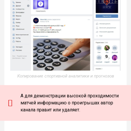
Копирование спортивной аналитики и прогнозов
А для демонстрации высокой проходимости
матчей информацию о проигрышах автор
канала правит или удаляет.