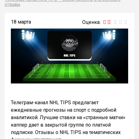
отзывы
18 марта
Телеграм-канал NHL TIPS предлагает
ежедневные прогнозы на спорт с подробной
аналитикой. Лучшие ставки на «странные матчи»
каппер дает в закрытой группе по платной
подписке. Отзывы о NHL TIPS на тематических