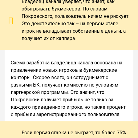
Владелец канала уверяет, что знает, как
обыгрывать букмекеров. По словам
Покровского, пользователь ничем не рискует.
Это действительно так – на первом этапе
игрок не вкладывает собственные деньги, а
получает их от каппера.
Схема заработка владельца канала основана на
привлечении новых игроков в букмекерские
конторы. Скорее всего, он сотрудничает с
разными БК, получает комиссию по условиям
партнерской программы. Это значит, что
Покровский получает прибыль не только за
каждого приведенного игрока, но также процент
с прибыли зарегистрированного пользователя.
Если первая ставка не сыграет, то более 75%