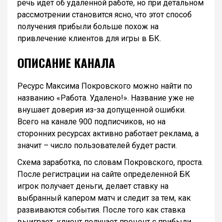
речь идет об удаленной работе, но при детальном
рассмотрении становится ясно, что этот способ
получения прибыли больше похож на
привлечение клиентов для игры в БК.
ОПИСАНИЕ КАНАЛА
Ресурс Максима Покровского можно найти по
названию «Работа. Удалено!». Название уже не
внушает доверия из-за допущенной ошибки.
Всего на канале 900 подписчиков, но на
сторонних ресурсах активно работает реклама, а
значит – число пользователей будет расти.
Схема заработка, по словам Покровского, проста.
После регистрации на сайте определенной БК
игрок получает деньги, делает ставку на
выбранный капером матч и следит за тем, как
развиваются события. После того как ставка
выиграет, клиент получает процент с прибыли,