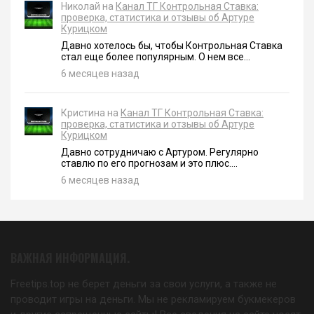
Николай на
Канал ТГ Контрольная Ставка:
проверка, статистика и отзывы об Артуре
Курицком
Давно хотелось бы, чтобы Контрольная Ставка
стал еще более популярным. О нем все...
6 месяцев назад
Кристина на
Канал ТГ Контрольная Ставка:
проверка, статистика и отзывы об Артуре
Курицком
Давно сотрудничаю с Артуром. Регулярно
ставлю по его прогнозам и это плюс....
6 месяцев назад
ВАЖНАЯ ИНФОРМАЦИЯ.
Freetips.top не берет деньги за свои услуги, а также не
проводит игры на деньги. Мы не рекламируем букмекеров