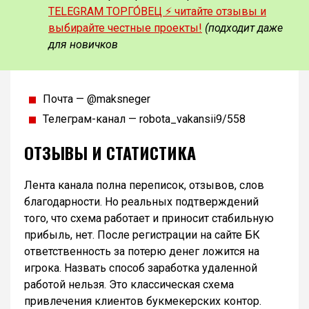
TELEGRAM ТОРГО́ВЕЦ ⚡️ читайте отзывы и
выбирайте честные проекты!
(подходит даже
для новичков
Почта — @maksneger
Телеграм-канал — robota_vakansii9/558
ОТЗЫВЫ И СТАТИСТИКА
Лента канала полна переписок, отзывов, слов
благодарности. Но реальных подтверждений
того, что схема работает и приносит стабильную
прибыль, нет. После регистрации на сайте БК
ответственность за потерю денег ложится на
игрока. Назвать способ заработка удаленной
работой нельзя. Это классическая схема
привлечения клиентов букмекерских контор.