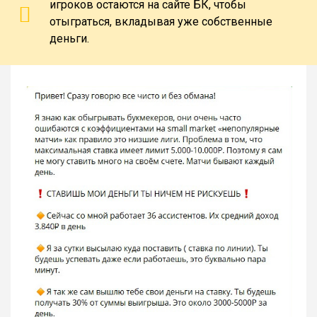
игроков остаются на сайте БК, чтобы
отыграться, вкладывая уже собственные
деньги.