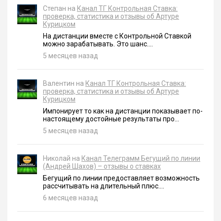
Степан на
Канал ТГ Контрольная Ставка:
проверка, статистика и отзывы об Артуре
Курицком
На дистанции вместе с Контрольной Ставкой
можно зарабатывать. Это шанс....
5 месяцев назад
Валентин на
Канал ТГ Контрольная Ставка:
проверка, статистика и отзывы об Артуре
Курицком
Импонирует то как на дистанции показывает по-
настоящему достойные результаты про...
5 месяцев назад
Николай на
Канал Телеграмм Бегущий по линии
(Андрей Шахов) – отзывы о ставках
Бегущий по линии предоставляет возможность
рассчитывать на длительный плюс....
6 месяцев назад