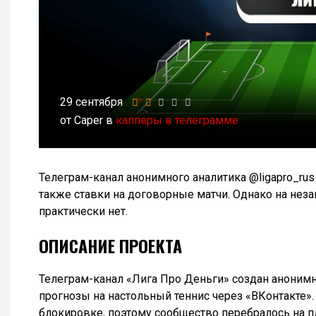
29 сентября
от Caper в
капперы в телеграмме
Телеграм-канал анонимного аналитика @ligapro_rus
также ставки на договорные матчи. Однако на нез
практически нет.
ОПИСАНИЕ ПРОЕКТА
Телеграм-канал «Лига Про Деньги» создан анонимн
прогнозы на настольный теннис через «ВКонтакте»
блокировке, поэтому сообщество перебралось на п