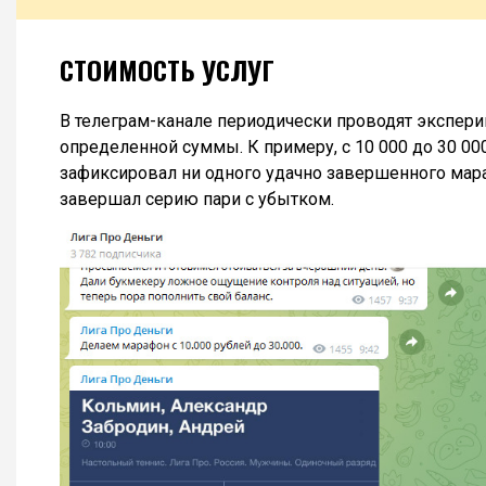
СТОИМОСТЬ УСЛУГ
В телеграм-канале периодически проводят экспери
определенной суммы. К примеру, с 10 000 до 30 000 
зафиксировал ни одного удачно завершенного мара
завершал серию пари с убытком.