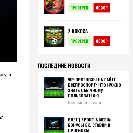
ПРОВЕРЕН
ОБЗОР
2 КОКОСА
ПРОВЕРЕН
ОБЗОР
ПОСЛЕДНИЕ НОВОСТИ
су, а
VIP-ПРОГНОЗЫ НА САЙТЕ
ВСЕПРОСПОРТ: ЧТО НУЖНО
ЗНАТЬ ОБЫЧНОМУ
ПОЛЬЗОВАТЕЛЮ
5 месяцев назад
ал
BBET | SPORT & MEDIA:
БОНУСЫ БК, СТАВКИ И
ПРОГНОЗЫ