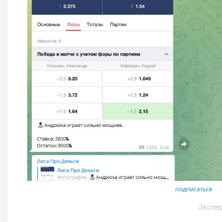
Экспе