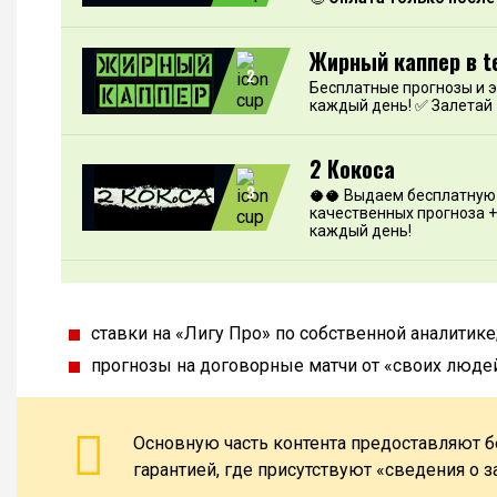
Жирный каппер в t
2
Бесплатные прогнозы и 
каждый день! ✅ Залетай
2 Кокоса
3
🥥🥥 Выдаем бесплатную 
качественных прогноза +
каждый день!
ставки на «Лигу Про» по собственной аналитике
прогнозы на договорные матчи от «своих людей
Основную часть контента предоставляют б
гарантией, где присутствуют «сведения о 