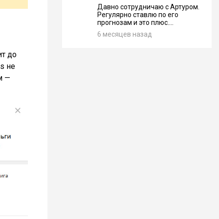
Давно сотрудничаю с Артуром.
Регулярно ставлю по его
прогнозам и это плюс....
6 месяцев назад
ит до
s не
м —