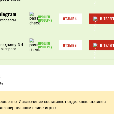
elegram
ПРОШЕЛ
ОТЗЫВЫ
В ТЕЛЕГ
экспрессы
ПРОВЕРКУ
ПРОШЕЛ
ОТЗЫВЫ
В ТЕЛЕГ
подписку. 3-4
ПРОВЕРКУ
 экспресс
;
».
есплатно. Исключение составляют отдельные ставки с
запланированном сливе игры».