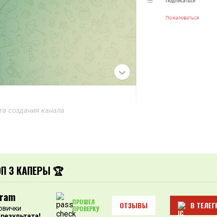
та создания канала
ОП 3 КАПЕРЫ 🏆
gram
ПРОШЕЛ
ОТЗЫВЫ
В ТЕЛЕГ
овички
ПРОВЕРКУ
 результата!