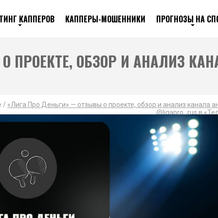
ТИНГ КАППЕРОВ
КАППЕРЫ-МОШЕННИКИ
ПРОГНОЗЫ НА СП
О ПРОЕКТЕ, ОБЗОР И АНАЛИЗ КА
е
/
«Лига Про Деньги» — отзывы о проекте, обзор и анализ канала 
@ligapro_rus в «Т