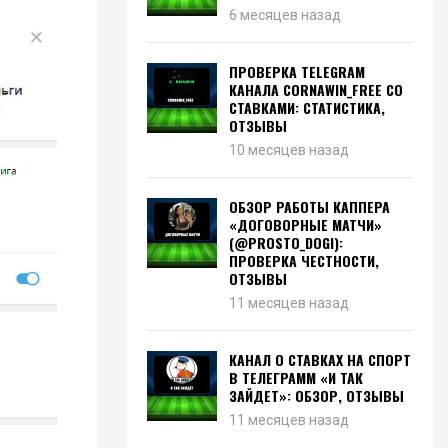
6 месяцев назад
ПРОВЕРКА TELEGRAM
КАНАЛА CORNAWIN_FREE СО
СТАВКАМИ: СТАТИСТИКА,
ОТЗЫВЫ
10 месяцев назад
ОБЗОР РАБОТЫ КАППЕРА
«ДОГОВОРНЫЕ МАТЧИ»
(@PROSTO_DOGI):
ПРОВЕРКА ЧЕСТНОСТИ,
ОТЗЫВЫ
11 месяцев назад
КАНАЛ О СТАВКАХ НА СПОРТ
В ТЕЛЕГРАММ «И ТАК
ЗАЙДЕТ»: ОБЗОР, ОТЗЫВЫ
11 месяцев назад