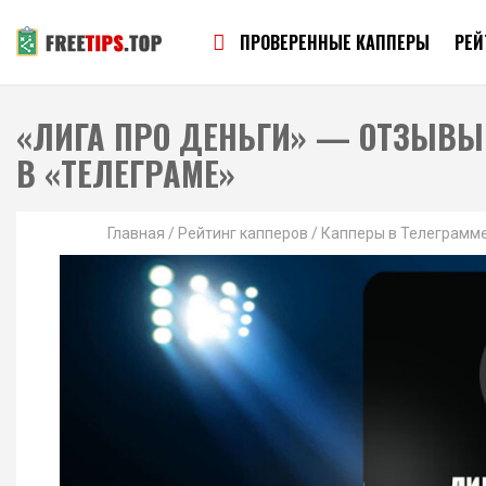
ПРОВЕРЕННЫЕ КАППЕРЫ
РЕЙ
«ЛИГА ПРО ДЕНЬГИ» — ОТЗЫВЫ 
В «ТЕЛЕГРАМЕ»
Главная
/
Рейтинг капперов
/
Капперы в Телеграмм