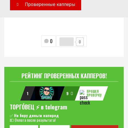
Проверенные капперы
0
0
РЕЙТИНГ ПРОВЕРЕННЫХ КАППЕРОВ!
ПРОШЕЛ
1
9
ПРОВЕРКУ
ТОРГО́ВЕЦ ⚡️ в telegram
✅
Не беру деньги наперед
💵 Оплата после результата!