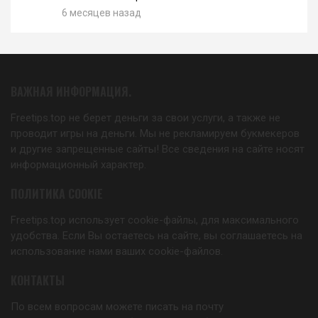
6 месяцев назад
ВАЖНАЯ ИНФОРМАЦИЯ.
Freetips.top не берет деньги за свои услуги, а также не
проводит игры на деньги. Мы не рекламируем букмекеров
и другие запрещенные сайты! Все сведения на сайте носят
информационный характер.
ПОЛИТИКА COOKIE
Freetips.top использует cookie-файлы, для максимального
удобства. Если Вы остаетесь на сайте, вы соглашаетесь на
использование нами ваших cookie-файлов.
КОНТАКТЫ
По всем вопросам можете писать на почту