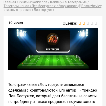
Главная
/
Рейтинг капперов
/
Капперы в Телеграмме
/
Телеграм-канал «Лев бестужев»: обзор канала @Bestuzhevlev,
отзывы о проекте «Лев торгует»
19 июля
Телеграм-канал «Лев торгует» занимается
сделками с криптовалютой. Его автор —- трейдер
Лев Бестужев, который дает бесплатные советы
по трейдингу, а также предлагает поучаствовать