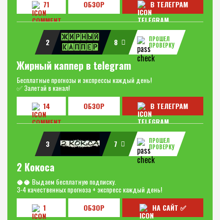
71
ОБЗОР
В ТЕЛЕГРАМ
ПРОШЕЛ
2
8
ПРОВЕРКУ
Жирный каппер в telegram
Бесплатные прогнозы и экспрессы каждый день!
✅ Залетай в канал!
14
ОБЗОР
В ТЕЛЕГРАМ
ПРОШЕЛ
3
7
ПРОВЕРКУ
2 Кокоса
🥥🥥 Выдаем бесплатную подписку.
3-4 качественных прогноза + экспресс каждый день!
1
ОБЗОР
НА САЙТ ✅