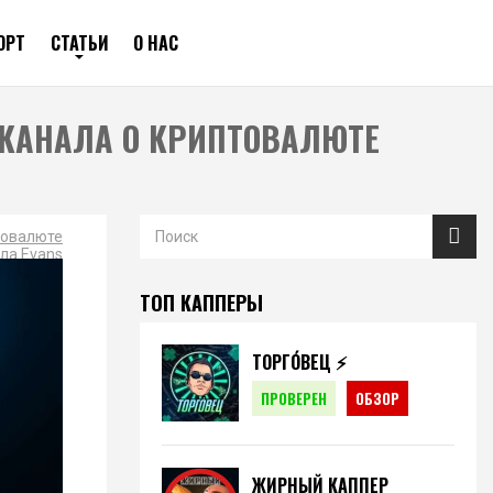
ОРТ
СТАТЬИ
О НАС
-КАНАЛА О КРИПТОВАЛЮТЕ
птовалюте
ла Evans
ТОП КАППЕРЫ
ТОРГО́ВЕЦ ⚡️
ПРОВЕРЕН
ОБЗОР
ЖИРНЫЙ КАППЕР