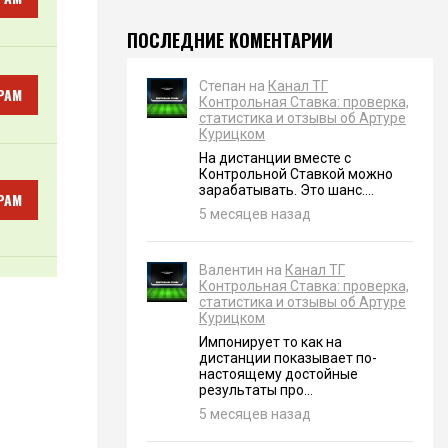
ПОСЛЕДНИЕ КОМЕНТАРИИ
Степан на
Канал ТГ
РАМ
Контрольная Ставка: проверка,
статистика и отзывы об Артуре
Курицком
На дистанции вместе с
Контрольной Ставкой можно
зарабатывать. Это шанс....
РАМ
5 месяцев назад
Валентин на
Канал ТГ
Контрольная Ставка: проверка,
статистика и отзывы об Артуре
Курицком
Импонирует то как на
дистанции показывает по-
настоящему достойные
результаты про...
5 месяцев назад