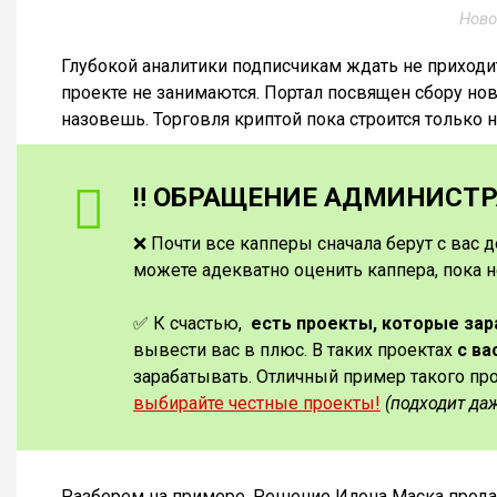
Ново
Глубокой аналитики подписчикам ждать не приход
проекте не занимаются. Портал посвящен сбору но
назовешь. Торговля криптой пока строится только н
‼️ ОБРАЩЕНИЕ АДМИНИСТРА
❌ Почти все капперы сначала берут с вас д
можете адекватно оценить каппера, пока н
✅ К счастью,
есть проекты, которые за
вывести вас в плюс. В таких проектах
с ва
зарабатывать. Отличный пример такого пр
выбирайте честные проекты!
(подходит да
Разберем на примере. Решение Илона Маска прода