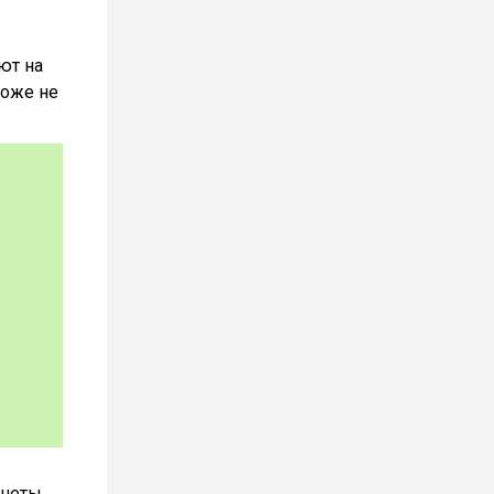
ют на
тоже не
онеты