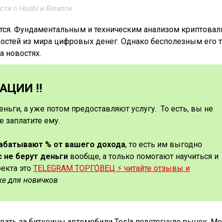
сти о Huobi и Binance
ится. Фундаментальным и техническим анализом криптовал
востей из мира цифровых денег. Однако бесполезным его 
а новостях.
ЦИИ ‼️
еньги, а уже потом предоставляют услугу. То есть, вы не
е заплатите ему.
рабатывают % от вашего дохода
, то есть им выгодно
с не берут деньги
вообще, а только помогают научиться и
оекта это
TELEGRAM ТОРГО́ВЕЦ ⚡️ читайте отзывы и
же для новичков
вать за биткоины автомобили Tesla подстегнуло рынок. М