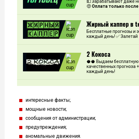
💵 Зарабатывают даже н
🤑
Оплата только после
Жирный каппер в t
2
Бесплатные прогнозы и 
каждый день! ✅ Залетай
2 Кокоса
3
🥥🥥 Выдаем бесплатную 
качественных прогноза +
каждый день!
интересные факты;
мощные новости;
сообщения от администрации;
предупреждения;
аномальные движения.