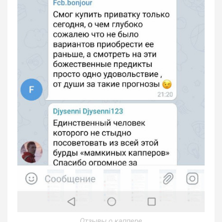
Отзывы о каппере