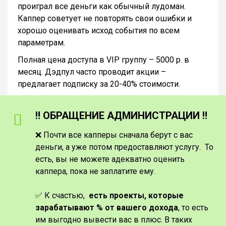
проиграл все деньги как обычный лудоман.
Каппер советует не повторять свои ошибки и
хорошо оценивать исход события по всем
параметрам.
Полная цена доступа в VIP группу – 5000 р. в
месяц. Дэдпул часто проводит акции –
предлагает подписку за 20-40% стоимости.
‼️ ОБРАЩЕНИЕ АДМИНИСТРАЦИИ ‼️
❌ Почти все капперы сначала берут с вас
деньги, а уже потом предоставляют услугу. То
есть, вы не можете адекватно оценить
каппера, пока не заплатите ему.
✅ К счастью,
есть проекты, которые
зарабатывают % от вашего дохода
, то есть
им выгодно вывести вас в плюс. В таких