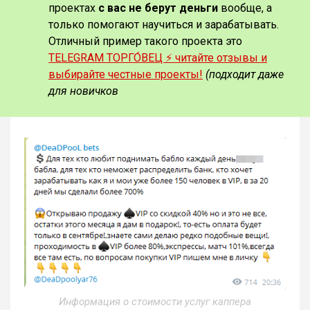
проектах
с вас не берут деньги
вообще, а
только помогают научиться и зарабатывать.
Отличный пример такого проекта это
TELEGRAM ТОРГО́ВЕЦ ⚡️ читайте отзывы и
выбирайте честные проекты!
(подходит даже
для новичков
Информация о стоимости услуг каппера