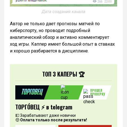
Дата создания канала
Автор не только дает прогнозы матчей по
киберспорту, но проводит подробный
аналитический обзор и активно комментирует
ход игры. Каппер имеет большой опыт в ставках
и хорошо разбирается в дисциплине.
ТОП 3 КАПЕРЫ 🏆
ПРОШЕЛ
1
ПРОВЕРКУ
ТОРГО́ВЕЦ ⚡️ в telegram
💵 Зарабатывают даже новички
🤑
Оплата только после результата!