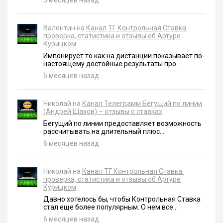
5 месяцев назад
Валентин на
Канал ТГ Контрольная Ставка:
проверка, статистика и отзывы об Артуре
Курицком
Импонирует то как на дистанции показывает по-
настоящему достойные результаты про...
5 месяцев назад
Николай на
Канал Телеграмм Бегущий по линии
(Андрей Шахов) – отзывы о ставках
Бегущий по линии предоставляет возможность
рассчитывать на длительный плюс....
6 месяцев назад
Николай на
Канал ТГ Контрольная Ставка:
проверка, статистика и отзывы об Артуре
Курицком
Давно хотелось бы, чтобы Контрольная Ставка
стал еще более популярным. О нем все...
6 месяцев назад