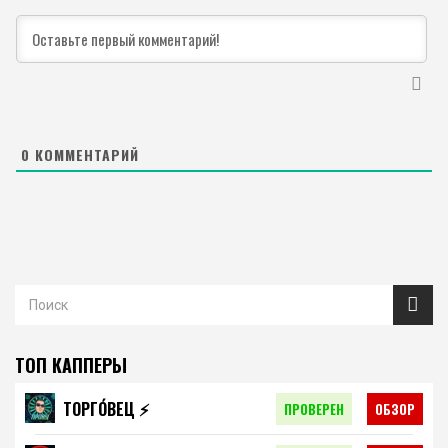
0
КОММЕНТАРИЙ
ТОП КАППЕРЫ
ТОРГО́ВЕЦ ⚡️
ПРОВЕРЕН
ОБЗОР