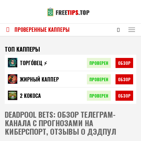
ПРОВЕРЕННЫЕ КАППЕРЫ
ТОП КАППЕРЫ
ТОРГО́ВЕЦ ⚡️
ПРОВЕРЕН
ОБЗОР
ЖИРНЫЙ КАППЕР
ПРОВЕРЕН
ОБЗОР
2 КОКОСА
ПРОВЕРЕН
ОБЗОР
DEADPOOL BETS: ОБЗОР ТЕЛЕГРАМ-
КАНАЛА С ПРОГНОЗАМИ НА
КИБЕРСПОРТ, ОТЗЫВЫ О ДЭДПУЛ