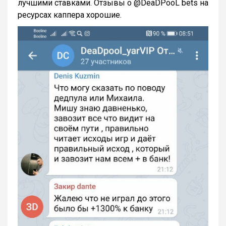
лучшими ставками. Отзывы о @DeaDPooL bets на
ресурсах каппера хорошие.