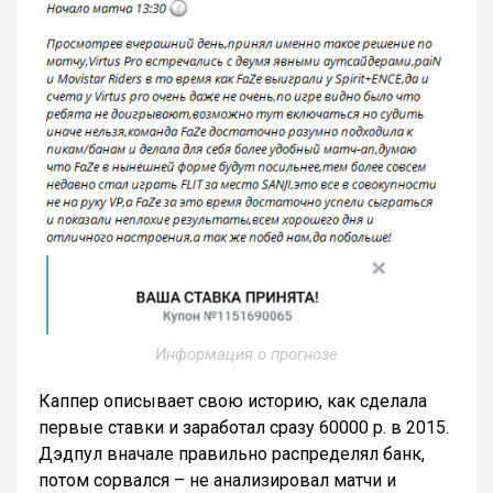
Информация о прогнозе
Каппер описывает свою историю, как сделала
первые ставки и заработал сразу 60000 р. в 2015.
Дэдпул вначале правильно распределял банк,
потом сорвался – не анализировал матчи и