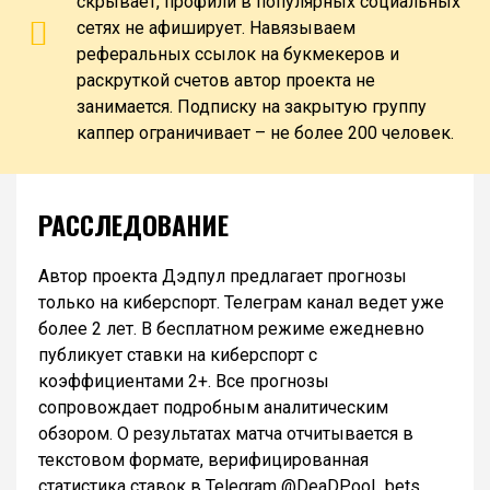
скрывает, профили в популярных социальных
сетях не афиширует. Навязываем
реферальных ссылок на букмекеров и
раскруткой счетов автор проекта не
занимается. Подписку на закрытую группу
каппер ограничивает – не более 200 человек.
РАССЛЕДОВАНИЕ
Автор проекта Дэдпул предлагает прогнозы
только на киберспорт. Телеграм канал ведет уже
более 2 лет. В бесплатном режиме ежедневно
публикует ставки на киберспорт с
коэффициентами 2+. Все прогнозы
сопровождает подробным аналитическим
обзором. О результатах матча отчитывается в
текстовом формате, верифицированная
статистика ставок в Telegram @DeaDPooL bets