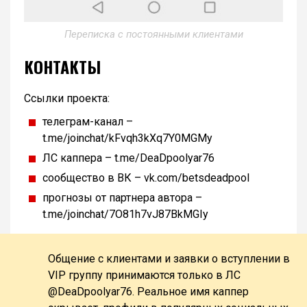
Переписка с постоянными клиентами
КОНТАКТЫ
Ссылки проекта:
телеграм-канал –
t.me/joinchat/kFvqh3kXq7Y0MGMy
ЛС каппера – t.me/DeaDpoolyar76
сообщество в ВК – vk.com/betsdeadpool
прогнозы от партнера автора –
t.me/joinchat/7O81h7vJ87BkMGIy
Общение с клиентами и заявки о вступлении в
VIP группу принимаются только в ЛС
@DeaDpoolyar76. Реальное имя каппер