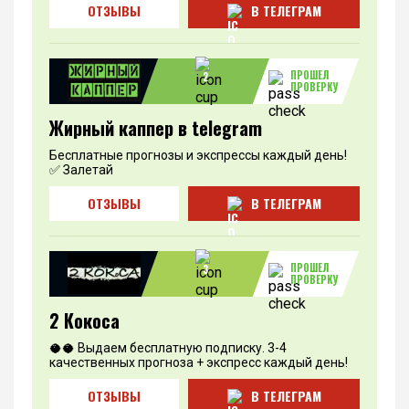
ОТЗЫВЫ
В ТЕЛЕГРАМ
ПРОШЕЛ
2
ПРОВЕРКУ
Жирный каппер в telegram
Бесплатные прогнозы и экспрессы каждый день!
✅ Залетай
ОТЗЫВЫ
В ТЕЛЕГРАМ
ПРОШЕЛ
3
ПРОВЕРКУ
2 Кокоса
🥥🥥 Выдаем бесплатную подписку. 3-4
качественных прогноза + экспресс каждый день!
ОТЗЫВЫ
В ТЕЛЕГРАМ