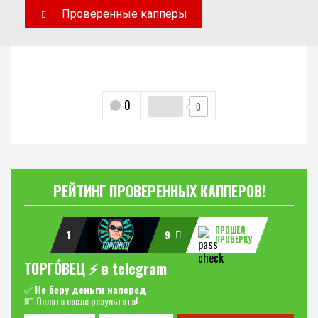
Проверенные капперы
0
0
РЕЙТИНГ ПРОВЕРЕННЫХ КАППЕРОВ!
ПРОШЕЛ
1
9
ПРОВЕРКУ
ТОРГО́ВЕЦ ⚡️ в telegram
✅
Не беру деньги наперед
💵 Оплата после результата!