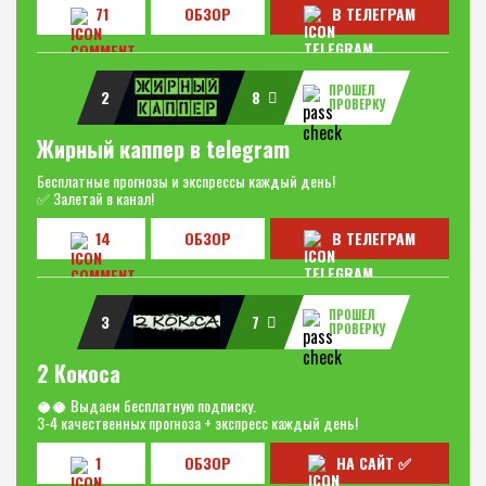
71
ОБЗОР
В ТЕЛЕГРАМ
ПРОШЕЛ
2
8
ПРОВЕРКУ
Жирный каппер в telegram
Бесплатные прогнозы и экспрессы каждый день!
✅ Залетай в канал!
14
ОБЗОР
В ТЕЛЕГРАМ
ПРОШЕЛ
3
7
ПРОВЕРКУ
2 Кокоса
🥥🥥 Выдаем бесплатную подписку.
3-4 качественных прогноза + экспресс каждый день!
1
ОБЗОР
НА САЙТ ✅