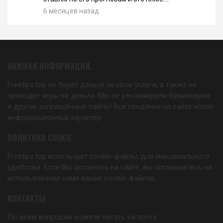
6 месяцев назад
ВАЖНАЯ ИНФОРМАЦИЯ.
Freetips.top не берет деньги за свои услуги, а также не
проводит игры на деньги. Мы не рекламируем букмекеров
и другие запрещенные сайты! Все сведения на сайте носят
информационный характер.
ПОЛИТИКА COOKIE
Freetips.top использует cookie-файлы, для максимального
удобства. Если Вы остаетесь на сайте, вы соглашаетесь на
использование нами ваших cookie-файлов.
КОНТАКТЫ
По всем вопросам можете писать на почту