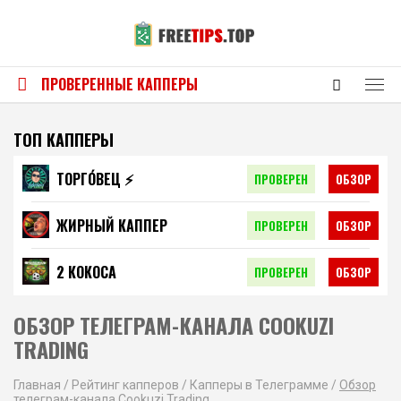
ПРОВЕРЕННЫЕ КАППЕРЫ
ТОП КАППЕРЫ
ТОРГО́ВЕЦ ⚡️
ПРОВЕРЕН
ОБЗОР
ЖИРНЫЙ КАППЕР
ПРОВЕРЕН
ОБЗОР
2 КОКОСА
ПРОВЕРЕН
ОБЗОР
ОБЗОР ТЕЛЕГРАМ-КАНАЛА COOKUZI
TRADING
Главная
/
Рейтинг капперов
/
Капперы в Телеграмме
/
Обзор
телеграм-канала Cookuzi Trading