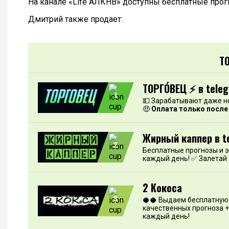
На канале «Life АЛКНВ» доступны бесплатные прог
Дмитрий также продает:
Т
ТОРГО́ВЕЦ ⚡️ в tele
1
💵 Зарабатывают даже н
🤑
Оплата только после
Жирный каппер в t
2
Бесплатные прогнозы и 
каждый день! ✅ Залетай
2 Кокоса
3
🥥🥥 Выдаем бесплатную 
качественных прогноза +
каждый день!