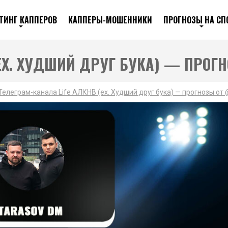
ТИНГ КАППЕРОВ
КАППЕРЫ-МОШЕННИКИ
ПРОГНОЗЫ НА СП
(EX. ХУДШИЙ ДРУГ БУКА) — ПРОГ
Телеграм-канала Life АЛКНВ (ex. Худший друг бука) — прогнозы от