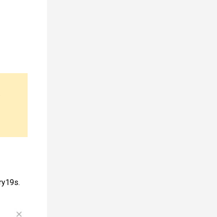
.
ry19s.