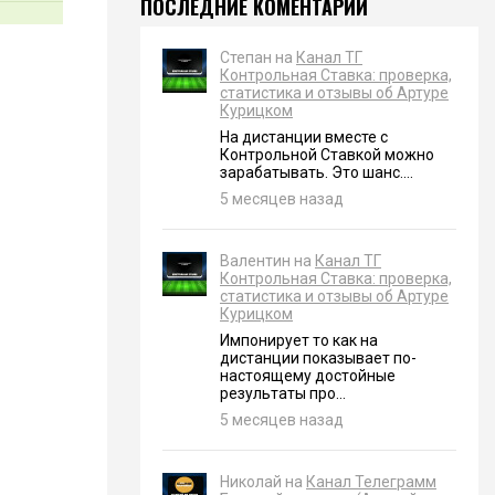
ПОСЛЕДНИЕ КОМЕНТАРИИ
Степан на
Канал ТГ
Контрольная Ставка: проверка,
статистика и отзывы об Артуре
Курицком
На дистанции вместе с
Контрольной Ставкой можно
зарабатывать. Это шанс....
5 месяцев назад
Валентин на
Канал ТГ
Контрольная Ставка: проверка,
статистика и отзывы об Артуре
Курицком
Импонирует то как на
дистанции показывает по-
настоящему достойные
результаты про...
5 месяцев назад
Николай на
Канал Телеграмм