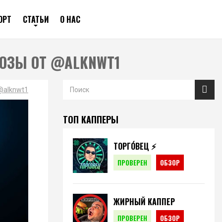
ОРТ
СТАТЬИ
О НАС
НОЗЫ ОТ @ALKNWT1
 @alknwt1
ТОП КАППЕРЫ
ТОРГО́ВЕЦ ⚡️
ПРОВЕРЕН
ОБЗОР
ЖИРНЫЙ КАППЕР
ПРОВЕРЕН
ОБЗОР