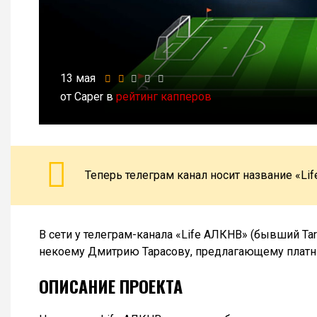
13 мая
от Caper в
рейтинг капперов
Теперь телеграм канал носит название «Li
В сети у телеграм-канала «Life АЛКНВ» (бывший T
некоему Дмитрию Тарасову, предлагающему платны
ОПИСАНИЕ ПРОЕКТА