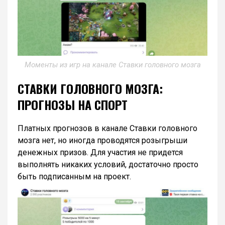
Моменты из игр на канале Ставки головного мозга
СТАВКИ ГОЛОВНОГО МОЗГА:
ПРОГНОЗЫ НА СПОРТ
Платных прогнозов в канале Ставки головного
мозга нет, но иногда проводятся розыгрыши
денежных призов. Для участия не придется
выполнять никаких условий, достаточно просто
быть подписанным на проект.