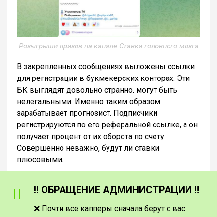
Розыгрыши призов на канале Ставки головного мозга
В закрепленных сообщениях выложены ссылки
для регистрации в букмекерских конторах. Эти
БК выглядят довольно странно, могут быть
нелегальными. Именно таким образом
зарабатывает прогнозист. Подписчики
регистрируются по его реферальной ссылке, а он
получает процент от их оборота по счету.
Совершенно неважно, будут ли ставки
плюсовыми.
‼️ ОБРАЩЕНИЕ АДМИНИСТРАЦИИ ‼️
❌ Почти все капперы сначала берут с вас