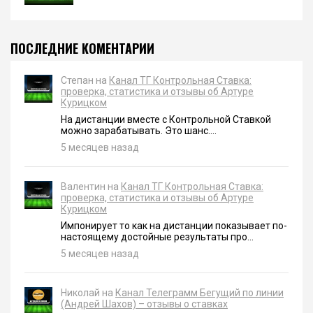
ПОСЛЕДНИЕ КОМЕНТАРИИ
Степан на
Канал ТГ Контрольная Ставка:
проверка, статистика и отзывы об Артуре
Курицком
На дистанции вместе с Контрольной Ставкой
можно зарабатывать. Это шанс....
5 месяцев назад
Валентин на
Канал ТГ Контрольная Ставка:
проверка, статистика и отзывы об Артуре
Курицком
Импонирует то как на дистанции показывает по-
настоящему достойные результаты про...
5 месяцев назад
Николай на
Канал Телеграмм Бегущий по линии
(Андрей Шахов) – отзывы о ставках