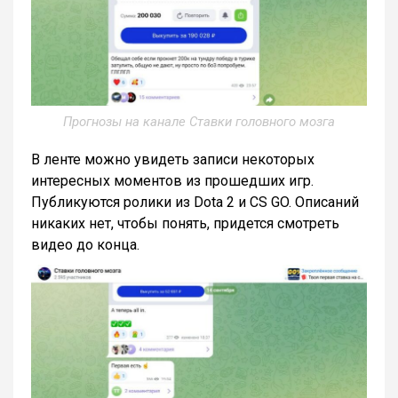
Прогнозы на канале Ставки головного мозга
В ленте можно увидеть записи некоторых
интересных моментов из прошедших игр.
Публикуются ролики из Dota 2 и CS GO. Описаний
никаких нет, чтобы понять, придется смотреть
видео до конца.