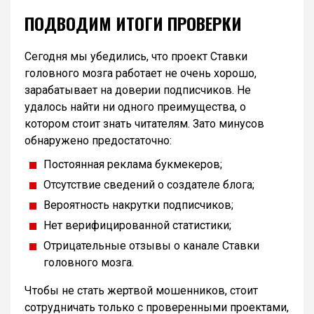
ПОДВОДИМ ИТОГИ ПРОВЕРКИ
Сегодня мы убедились, что проект Ставки
головного мозга работает не очень хорошо,
зарабатывает на доверии подписчиков. Не
удалось найти ни одного преимущества, о
котором стоит знать читателям. Зато минусов
обнаружено предостаточно:
Постоянная реклама букмекеров;
Отсутствие сведений о создателе блога;
Вероятность накрутки подписчиков;
Нет верифицированной статистики;
Отрицательные отзывы о канале Ставки
головного мозга.
Чтобы не стать жертвой мошенников, стоит
сотрудничать только с проверенными проектами,