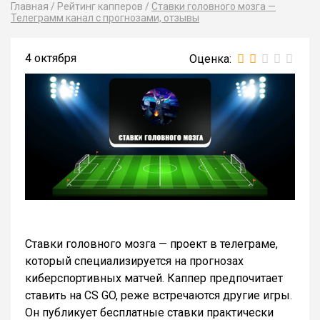
Главная
/
Рейтинг капперов
/
Ставки головного мозга —
Телеграмм канал с прогнозами, отзывы
4 октября
Ставки головного мозга — проект в телеграме,
который специализируется на прогнозах
киберспортивных матчей. Каппер предпочитает
ставить на CS GO, реже встречаются другие игры.
Он публикует бесплатные ставки практически