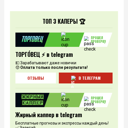
ТОП 3 КАПЕРЫ 🏆
ПРОШЕЛ
1
ПРОВЕРКУ
ТОРГО́ВЕЦ ⚡️ в telegram
💵 Зарабатывают даже новички
🤑
Оплата только после результата!
ОТЗЫВЫ
В ТЕЛЕГРАМ
ПРОШЕЛ
2
ПРОВЕРКУ
Жирный каппер в telegram
Бесплатные прогнозы и экспрессы каждый день!
✅ Залетай