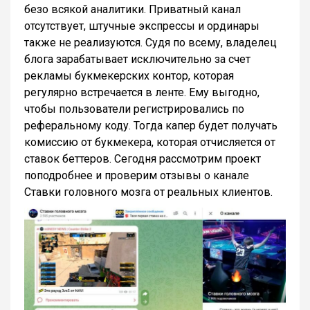
безо всякой аналитики. Приватный канал
отсутствует, штучные экспрессы и ординары
также не реализуются. Судя по всему, владелец
блога зарабатывает исключительно за счет
рекламы букмекерских контор, которая
регулярно встречается в ленте. Ему выгодно,
чтобы пользователи регистрировались по
реферальному коду. Тогда капер будет получать
комиссию от букмекера, которая отчисляется от
ставок беттеров. Сегодня рассмотрим проект
поподробнее и проверим отзывы о канале
Ставки головного мозга от реальных клиентов.