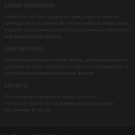
ВАЖНАЯ ИНФОРМАЦИЯ.
Freetips.top не берет деньги за свои услуги, а также не
проводит игры на деньги. Мы не рекламируем букмекеров
и другие запрещенные сайты! Все сведения на сайте носят
информационный характер.
ПОЛИТИКА COOKIE
Freetips.top использует cookie-файлы, для максимального
удобства. Если Вы остаетесь на сайте, вы соглашаетесь на
использование нами ваших cookie-файлов.
КОНТАКТЫ
По всем вопросам можете писать на почту
freetipstop1@gmail.com (отвечаем в рабочие дни на
протяжении 48 часов).