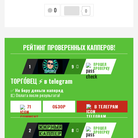
0
0
РЕЙТИНГ ПРОВЕРЕННЫХ КАППЕРОВ!
ПРОШЕЛ
1
9
ПРОВЕРКУ
ТОРГО́ВЕЦ ⚡️ в telegram
✅
Не беру деньги наперед
💵 Оплата после результата!
71
ОБЗОР
В ТЕЛЕГРАМ
ПРОШЕЛ
2
8
ПРОВЕРКУ