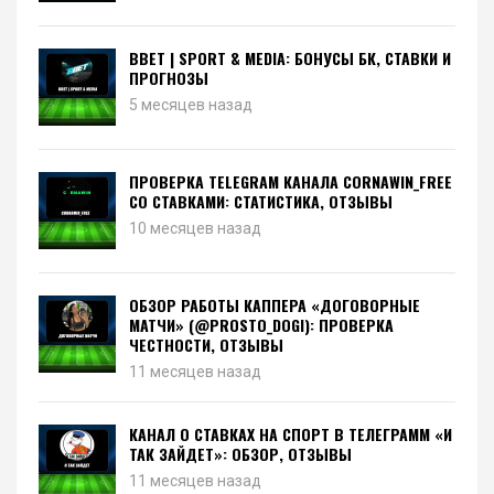
BBET | SPORT & MEDIA: БОНУСЫ БК, СТАВКИ И
ПРОГНОЗЫ
5 месяцев назад
ПРОВЕРКА TELEGRAM КАНАЛА CORNAWIN_FREE
СО СТАВКАМИ: СТАТИСТИКА, ОТЗЫВЫ
10 месяцев назад
ОБЗОР РАБОТЫ КАППЕРА «ДОГОВОРНЫЕ
МАТЧИ» (@PROSTO_DOGI): ПРОВЕРКА
ЧЕСТНОСТИ, ОТЗЫВЫ
11 месяцев назад
КАНАЛ О СТАВКАХ НА СПОРТ В ТЕЛЕГРАММ «И
ТАК ЗАЙДЕТ»: ОБЗОР, ОТЗЫВЫ
11 месяцев назад