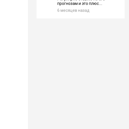
прогнозам и это плюс....
6 месяцев назад