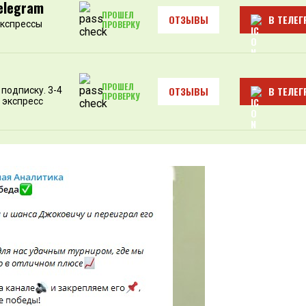
elegram
ПРОШЕЛ
ОТЗЫВЫ
В ТЕЛЕГ
экспрессы
ПРОВЕРКУ
ПРОШЕЛ
ОТЗЫВЫ
В ТЕЛЕГ
подписку. 3-4
ПРОВЕРКУ
 экспресс