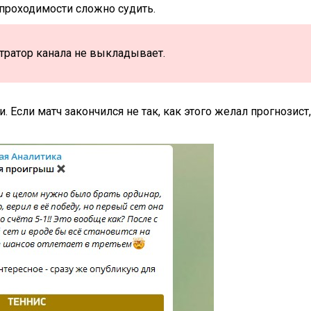
 проходимости сложно судить.
тратор канала не выкладывает.
Если матч закончился не так, как этого желал прогнозист,