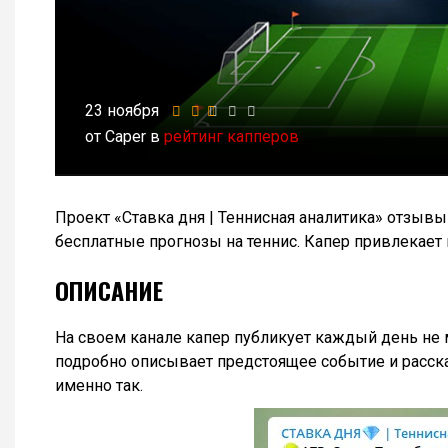
23 ноября
от Caper в
рейтинг капперов
Проект «Ставка дня | Теннисная аналитика» отзы
бесплатные прогнозы на теннис. Капер привлекает
ОПИСАНИЕ
На своем канале капер публикует каждый день не 
подробно описывает предстоящее событие и расска
именно так.