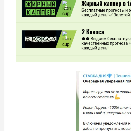
Жирный каппер в t
2
Бесплатные прогнозы и 
каждый день! ✅ Залетай
2 Кокоса
3
🥥🥥 Выдаем бесплатную 
качественных прогноза +
каждый день!