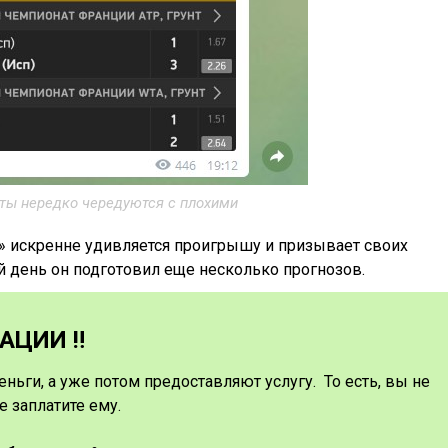
ты нередко чередуются с плохими
» искренне удивляется проигрышу и призывает своих
й день он подготовил еще несколько прогнозов.
ЦИИ ‼️
еньги, а уже потом предоставляют услугу. То есть, вы не
е заплатите ему.