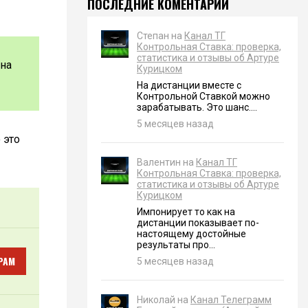
ПОСЛЕДНИЕ КОМЕНТАРИИ
Степан на
Канал ТГ
Контрольная Ставка: проверка,
статистика и отзывы об Артуре
 на
Курицком
На дистанции вместе с
Контрольной Ставкой можно
зарабатывать. Это шанс....
5 месяцев назад
 это
Валентин на
Канал ТГ
Контрольная Ставка: проверка,
статистика и отзывы об Артуре
Курицком
Импонирует то как на
дистанции показывает по-
настоящему достойные
результаты про...
РАМ
5 месяцев назад
Николай на
Канал Телеграмм