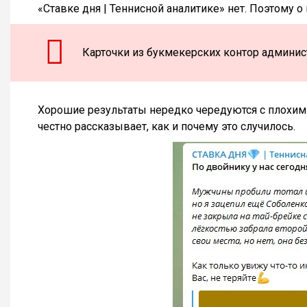
«Ставке дня | Теннисной аналитике» нет. Поэтому о
Карточки из букмекерских контор админис
Хорошие результаты нередко чередуются с плохими. 
честно рассказывает, как и почему это случилось.