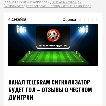
Главная
/
Рейтинг капперов
/
Денежный 2020 (ex.
Сигнализатор) в телеграме — обзор и отзывы о каппере
4 декабря
КАНАЛ TELEGRAM СИГНАЛИЗАТОР
БУДЕТ ГОЛ – ОТЗЫВЫ О ЧЕСТНОМ
ДМИТРИИ