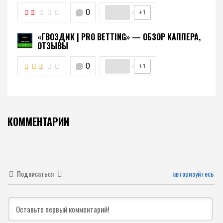
0
+1
«ГВОЗДИК | PRO BETTING» — ОБЗОР КАППЕРА,
ОТЗЫВЫ
0
+1
КОММЕНТАРИИ
Подписаться
авторизуйтесь