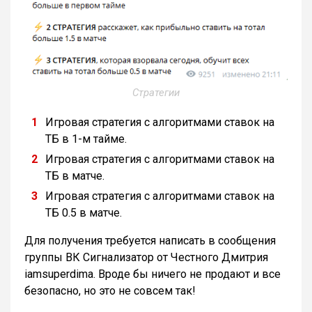
Стратегии
Игровая стратегия с алгоритмами ставок на
ТБ в 1-м тайме.
Игровая стратегия с алгоритмами ставок на
ТБ в матче.
Игровая стратегия с алгоритмами ставок на
ТБ 0.5 в матче.
Для получения требуется написать в сообщения
группы ВК Сигнализатор от Честного Дмитрия
iamsuperdima. Вроде бы ничего не продают и все
безопасно, но это не совсем так!