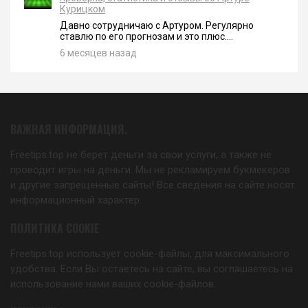
Курицком
Давно сотрудничаю с Артуром. Регулярно
ставлю по его прогнозам и это плюс....
6 месяцев назад
ВАЖНАЯ ИНФОРМАЦИЯ.
Freetips.top не берет деньги за свои услуги, а также не
проводит игры на деньги. Мы не рекламируем букмекеров
и другие запрещенные сайты! Все сведения на сайте носят
информационный характер.
ПОЛИТИКА COOKIE
Freetips.top использует cookie-файлы, для максимального
удобства. Если Вы остаетесь на сайте, вы соглашаетесь на
использование нами ваших cookie-файлов.