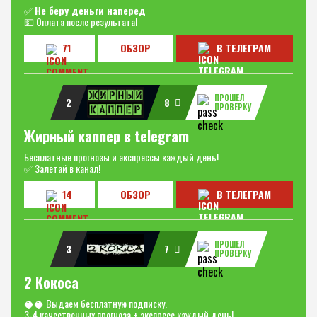
✅
Не беру деньги наперед
💵 Оплата после результата!
71
ОБЗОР
В ТЕЛЕГРАМ
ПРОШЕЛ
2
8
ПРОВЕРКУ
Жирный каппер в telegram
Бесплатные прогнозы и экспрессы каждый день!
✅ Залетай в канал!
14
ОБЗОР
В ТЕЛЕГРАМ
ПРОШЕЛ
3
7
ПРОВЕРКУ
2 Кокоса
🥥🥥 Выдаем бесплатную подписку.
3-4 качественных прогноза + экспресс каждый день!