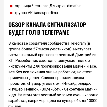
страница Честного Дмитрия: dimafair
группа VK: iamsuperdima
ОБЗОР КАНАЛА СИГНАЛИЗАТОР
БУДЕТ ГОЛ В ТЕЛЕГРАМЕ
В качестве создателя сообщества Telegram (в
группе более 27 тысяч участников) выступает
всем знакомый прогнозист честный Дмитрий из
ХП. Разработчик ежегодно выпускает новые
инструменты для прогнозирования матчей и все,
все без исключения они не работают, но стоят
приличных денег. Список провалившихся
проектов: «Пушер угловые», «Инсайд радар»,
«Пушер Теннис», «Волейбот», «Секретные матчи»
и др. На этом этот честный человек очень хорошо
заработал, например, цена на пушера была 10000
рублей.