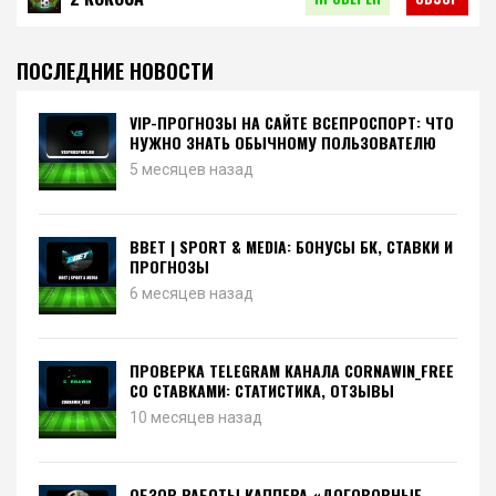
ПОСЛЕДНИЕ НОВОСТИ
VIP-ПРОГНОЗЫ НА САЙТЕ ВСЕПРОСПОРТ: ЧТО
НУЖНО ЗНАТЬ ОБЫЧНОМУ ПОЛЬЗОВАТЕЛЮ
5 месяцев назад
BBET | SPORT & MEDIA: БОНУСЫ БК, СТАВКИ И
ПРОГНОЗЫ
6 месяцев назад
ПРОВЕРКА TELEGRAM КАНАЛА CORNAWIN_FREE
СО СТАВКАМИ: СТАТИСТИКА, ОТЗЫВЫ
10 месяцев назад
ОБЗОР РАБОТЫ КАППЕРА «ДОГОВОРНЫЕ