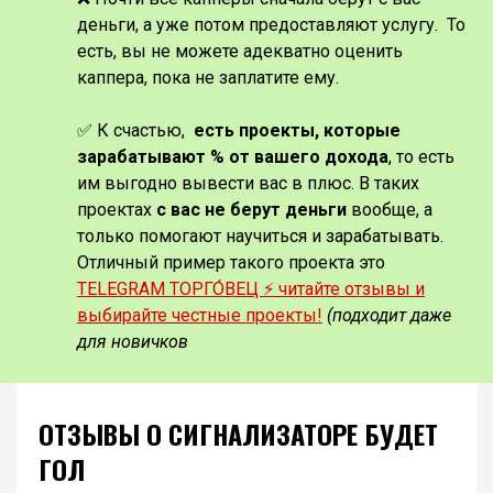
деньги, а уже потом предоставляют услугу. То
есть, вы не можете адекватно оценить
каппера, пока не заплатите ему.
✅ К счастью,
есть проекты, которые
зарабатывают % от вашего дохода
, то есть
им выгодно вывести вас в плюс. В таких
проектах
с вас не берут деньги
вообще, а
только помогают научиться и зарабатывать.
Отличный пример такого проекта это
TELEGRAM ТОРГО́ВЕЦ ⚡️ читайте отзывы и
выбирайте честные проекты!
(подходит даже
для новичков
ОТЗЫВЫ О СИГНАЛИЗАТОРЕ БУДЕТ
ГОЛ