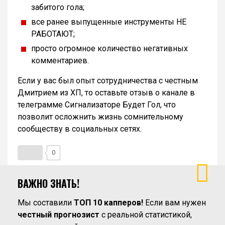
забитого гола;
все ранее выпущенные инструменты НЕ
РАБОТАЮТ;
просто огромное количество негативных
комментариев.
Если у вас был опыт сотрудничества с честным
Дмитрием из ХП, то оставьте отзыв о канале в
телеграмме Сигнализаторе Будет Гол, что
позволит осложнить жизнь сомнительному
сообществу в социальных сетях.
0
ВАЖНО ЗНАТЬ!
Мы составили
ТОП 10 капперов!
Если вам нужен
честный прогнозист
с реальной статистикой,