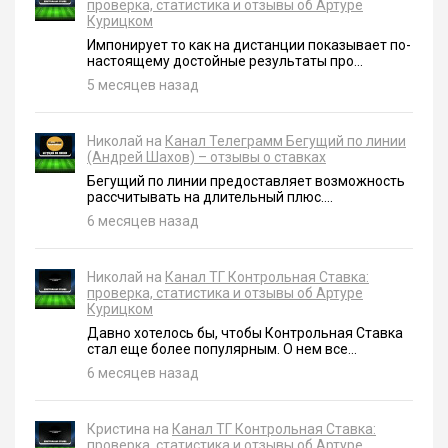
проверка, статистика и отзывы об Артуре
Курицком
Импонирует то как на дистанции показывает по-
настоящему достойные результаты про...
5 месяцев назад
Николай на
Канал Телеграмм Бегущий по линии
(Андрей Шахов) – отзывы о ставках
Бегущий по линии предоставляет возможность
рассчитывать на длительный плюс....
6 месяцев назад
Николай на
Канал ТГ Контрольная Ставка:
проверка, статистика и отзывы об Артуре
Курицком
Давно хотелось бы, чтобы Контрольная Ставка
стал еще более популярным. О нем все...
6 месяцев назад
Кристина на
Канал ТГ Контрольная Ставка:
проверка, статистика и отзывы об Артуре