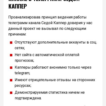
КАППЕР
Проанализировав принцип ведения работы
телеграмм канала Седой Каппер доверия у нас
данный проект не вызывал по следующим
причинам:
Отсутствуют дополнительные аккаунты в соц.
сетях;
Нет сайта с автоматической оплатой
прогнозов;
Капперы работают анонимно только через
telegram;
Имеют отрицательные отзывы на сторонних
ресурсах;
Демонстрируемая статистика ничем не
подтверждена.