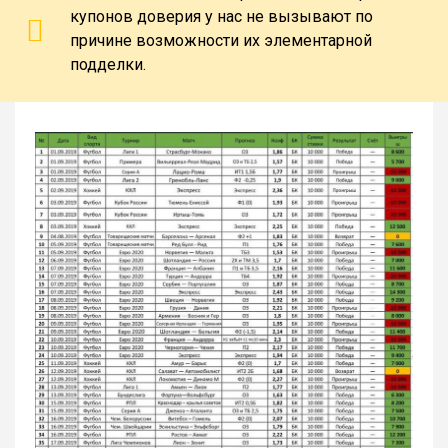
купонов доверия у нас не вызывают по
причине возможности их элементарной
подделки.