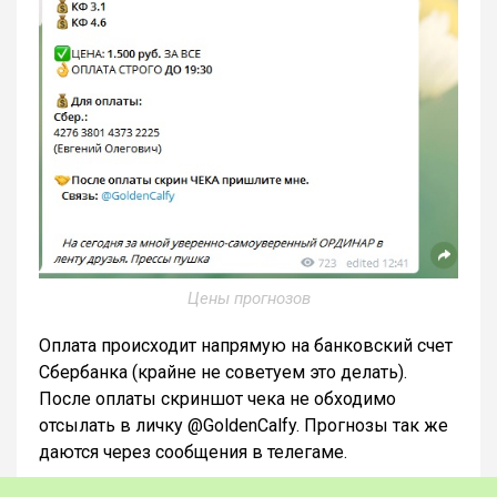
Цены прогнозов
Оплата происходит напрямую на банковский счет
Сбербанка (крайне не советуем это делать).
После оплаты скриншот чека не обходимо
отсылать в личку @GoldenCalfy. Прогнозы так же
даются через сообщения в телегаме.