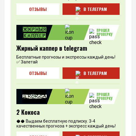
ОТЗЫВЫ
В ТЕЛЕГРАМ
ПРОШЕЛ
2
ПРОВЕРКУ
Жирный каппер в telegram
Бесплатные прогнозы и экспрессы каждый день!
✅ Залетай
ОТЗЫВЫ
В ТЕЛЕГРАМ
ПРОШЕЛ
3
ПРОВЕРКУ
2 Кокоса
🥥🥥 Выдаем бесплатную подписку. 3-4
качественных прогноза + экспресс каждый день!