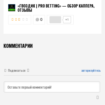
«ГВОЗДИК | PRO BETTING» — ОБЗОР КАППЕРА,
ОТЗЫВЫ
0
+1
КОММЕНТАРИИ
Подписаться
авторизуйтесь