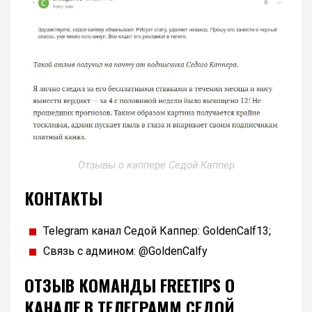
Отзывы о каппере Седой Каппер
КОНТАКТЫ
Telegram канал Седой Каппер: GoldenCalf13;
Связь с админом: @GoldenCalfy
ОТЗЫВ КОМАНДЫ FREETIPS О
КАНАЛЕ В ТЕЛЕГРАММ СЕДОЙ