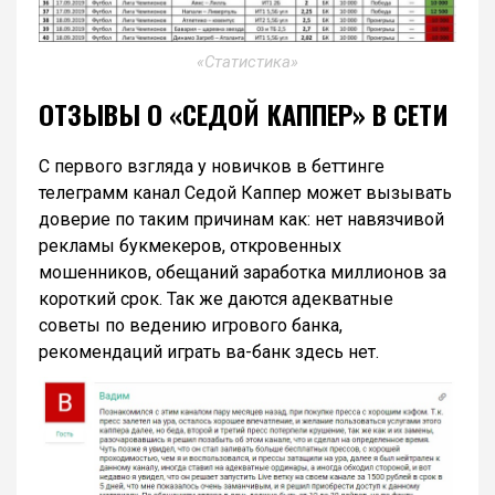
«Статистика»
ОТЗЫВЫ О «СЕДОЙ КАППЕР» В СЕТИ
С первого взгляда у новичков в беттинге
телеграмм канал Седой Каппер может вызывать
доверие по таким причинам как: нет навязчивой
рекламы букмекеров, откровенных
мошенников, обещаний заработка миллионов за
короткий срок. Так же даются адекватные
советы по ведению игрового банка,
рекомендаций играть ва-банк здесь нет.