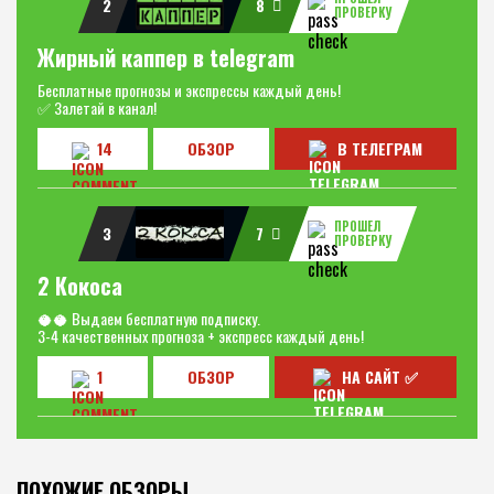
2
8
ПРОВЕРКУ
Жирный каппер в telegram
Бесплатные прогнозы и экспрессы каждый день!
✅ Залетай в канал!
14
ОБЗОР
В ТЕЛЕГРАМ
ПРОШЕЛ
3
7
ПРОВЕРКУ
2 Кокоса
🥥🥥 Выдаем бесплатную подписку.
3-4 качественных прогноза + экспресс каждый день!
1
ОБЗОР
НА САЙТ ✅
ПОХОЖИЕ ОБЗОРЫ