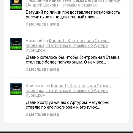
Николай на
Канал Телеграмм Бегущий по линии
(Андрей Шахов) – отзывы о ставках
Бегущий по линии предоставляет возможность
рассчитывать на длительный плюс....
6 месяцев назад
Николай на
Канал ТГ Контрольная Ставка:
проверка, статистика и отзывы об Артуре
Курицком
Давно хотелось бы, чтобы Контрольная Ставка
стал еще более популярным. О нем все...
6 месяцев назад
Кристина на
Канал ТГ Контрольная Ставка:
проверка, статистика и отзывы об Артуре
Курицком
Давно сотрудничаю с Артуром. Регулярно
ставлю по его прогнозам и это плюс....
6 месяцев назад