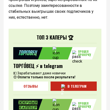
ссылке. Поэтому заинтересованности в
стабильных выигрышах своих подписчиков у
них, естественно, нет.
ТОП 3 КАПЕРЫ 🏆
ПРОШЕЛ
1
ПРОВЕРКУ
ТОРГО́ВЕЦ ⚡️ в telegram
💵 Зарабатывают даже новички
🤑
Оплата только после результата!
ОТЗЫВЫ
В ТЕЛЕГРАМ
ПРОШЕЛ
2
ПРОВЕРКУ