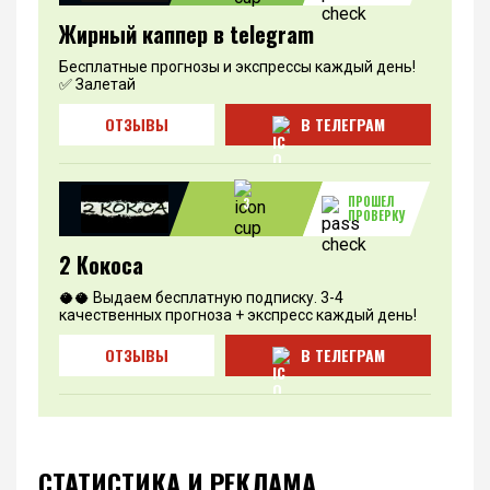
Жирный каппер в telegram
Бесплатные прогнозы и экспрессы каждый день!
✅ Залетай
ОТЗЫВЫ
В ТЕЛЕГРАМ
ПРОШЕЛ
3
ПРОВЕРКУ
2 Кокоса
🥥🥥 Выдаем бесплатную подписку. 3-4
качественных прогноза + экспресс каждый день!
ОТЗЫВЫ
В ТЕЛЕГРАМ
СТАТИСТИКА И РЕКЛАМА