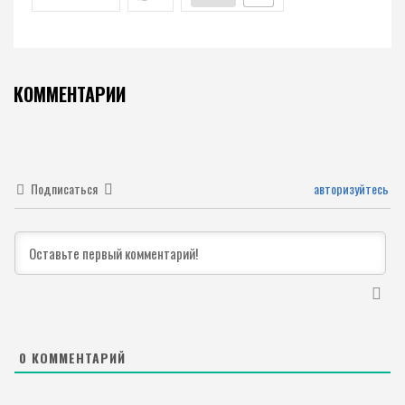
КОММЕНТАРИИ
Подписаться
авторизуйтесь
0
КОММЕНТАРИЙ