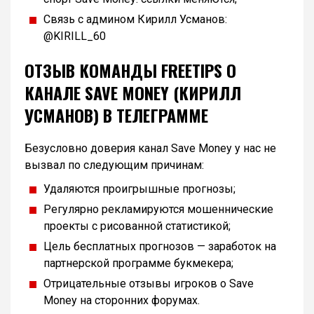
Связь с админом Кирилл Усманов:
@KIRILL_60
ОТЗЫВ КОМАНДЫ FREETIPS О
КАНАЛЕ SAVE MONEY (КИРИЛЛ
УСМАНОВ) В ТЕЛЕГРАММЕ
Безусловно доверия канал Save Money у нас не
вызвал по следующим причинам:
Удаляются проигрышные прогнозы;
Регулярно рекламируются мошеннические
проекты с рисованной статистикой;
Цель бесплатных прогнозов — заработок на
партнерской программе букмекера;
Отрицательные отзывы игроков о Save
Money на сторонних форумах.