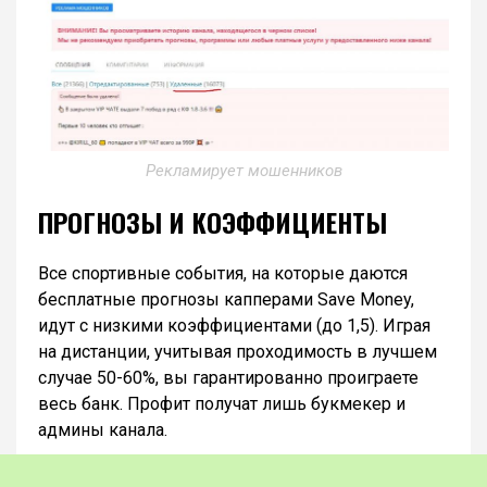
Рекламирует мошенников
ПРОГНОЗЫ И КОЭФФИЦИЕНТЫ
Все спортивные события, на которые даются
бесплатные прогнозы капперами Save Money,
идут с низкими коэффициентами (до 1,5). Играя
на дистанции, учитывая проходимость в лучшем
случае 50-60%, вы гарантированно проиграете
весь банк. Профит получат лишь букмекер и
админы канала.