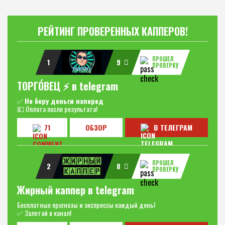
РЕЙТИНГ ПРОВЕРЕННЫХ КАППЕРОВ!
ПРОШЕЛ
1
9
ПРОВЕРКУ
ТОРГО́ВЕЦ ⚡️ в telegram
✅
Не беру деньги наперед
💵 Оплата после результата!
71
ОБЗОР
В ТЕЛЕГРАМ
ПРОШЕЛ
2
8
ПРОВЕРКУ
Жирный каппер в telegram
Бесплатные прогнозы и экспрессы каждый день!
✅ Залетай в канал!