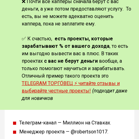
❌ Почти все капперы сначала берут с вас
деньги, а уже потом предоставляют услугу. То
есть, вы не можете адекватно оценить
каппера, пока не заплатите ему.
✅ К счастью,
есть проекты, которые
зарабатывают % от вашего дохода
, то есть
им выгодно вывести вас в плюс. В таких
проектах
с вас не берут деньги
вообще, а
только помогают научиться и зарабатывать.
Отличный пример такого проекта это
TELEGRAM ТОРГО́ВЕЦ ⚡️ читайте отзывы и
выбирайте честные проекты!
(подходит даже
для новичков
Телеграм-канал — Миллион на Ставках.
Менеджер проекта — @robertson1017.