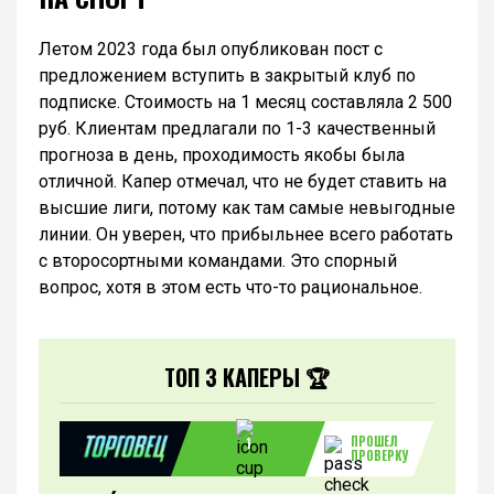
Летом 2023 года был опубликован пост с
предложением вступить в закрытый клуб по
подписке. Стоимость на 1 месяц составляла 2 500
руб. Клиентам предлагали по 1-3 качественный
прогноза в день, проходимость якобы была
отличной. Капер отмечал, что не будет ставить на
высшие лиги, потому как там самые невыгодные
линии. Он уверен, что прибыльнее всего работать
с второсортными командами. Это спорный
вопрос, хотя в этом есть что-то рациональное.
ТОП 3 КАПЕРЫ 🏆
ПРОШЕЛ
1
ПРОВЕРКУ