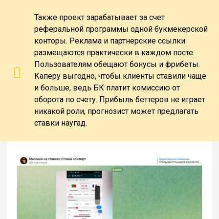
Также проект зарабатывает за счет
реферальной программы одной букмекерской
конторы. Реклама и партнерские ссылки
размещаются практически в каждом посте.
Пользователям обещают бонусы и фрибеты.
Каперу выгодно, чтобы клиенты ставили чаще
и больше, ведь БК платит комиссию от
оборота по счету. Прибыль беттеров не играет
никакой роли, прогнозист может предлагать
ставки наугад.