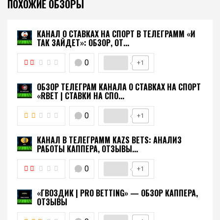
ПОХОЖИЕ ОБЗОРЫ
КАНАЛ О СТАВКАХ НА СПОРТ В ТЕЛЕГРАММ «И
ТАК ЗАЙДЕТ»: ОБЗОР, ОТ...
0
+1
ОБЗОР ТЕЛЕГРАМ КАНАЛА О СТАВКАХ НА СПОРТ
«RBET | СТАВКИ НА СПО...
0
+1
КАНАЛ В ТЕЛЕГРАММ KAZS BETS: АНАЛИЗ
РАБОТЫ КАППЕРА, ОТЗЫВЫ...
0
+1
«ГВОЗДИК | PRO BETTING» — ОБЗОР КАППЕРА,
ОТЗЫВЫ