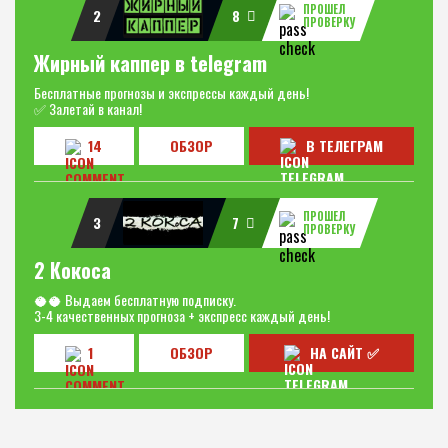
ПРОШЕЛ
2
8
ПРОВЕРКУ
Жирный каппер в telegram
Бесплатные прогнозы и экспрессы каждый день!
✅ Залетай в канал!
14
ОБЗОР
В ТЕЛЕГРАМ
ПРОШЕЛ
3
7
ПРОВЕРКУ
2 Кокоса
🥥🥥 Выдаем бесплатную подписку.
3-4 качественных прогноза + экспресс каждый день!
1
ОБЗОР
НА САЙТ ✅