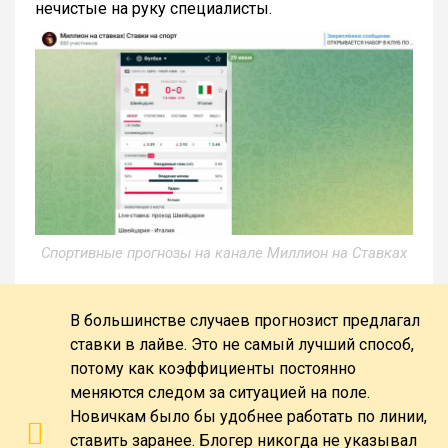
нечистые на руку специалисты.
Спортивные прогнозы на канале Миллион на Ставках
В большинстве случаев прогнозист предлагал
ставки в лайве. Это не самый лучший способ,
потому как коэффициенты постоянно
меняются следом за ситуацией на поле.
Новичкам было бы удобнее работать по линии,
ставить заранее. Блогер никогда не указывал