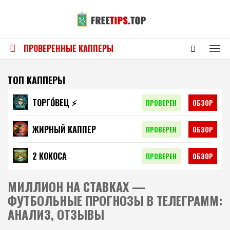
ПРОВЕРЕННЫЕ КАППЕРЫ
ТОП КАППЕРЫ
ТОРГО́ВЕЦ ⚡️
ПРОВЕРЕН
ОБЗОР
ЖИРНЫЙ КАППЕР
ПРОВЕРЕН
ОБЗОР
2 КОКОСА
ПРОВЕРЕН
ОБЗОР
МИЛЛИОН НА СТАВКАХ —
ФУТБОЛЬНЫЕ ПРОГНОЗЫ В ТЕЛЕГРАММ:
АНАЛИЗ, ОТЗЫВЫ