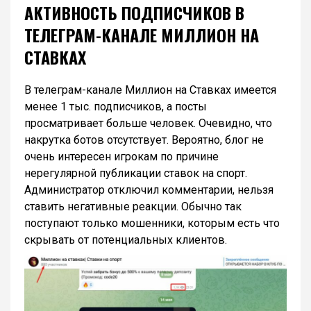
АКТИВНОСТЬ ПОДПИСЧИКОВ В
ТЕЛЕГРАМ-КАНАЛЕ МИЛЛИОН НА
СТАВКАХ
В телеграм-канале Миллион на Ставках имеется
менее 1 тыс. подписчиков, а посты
просматривает больше человек. Очевидно, что
накрутка ботов отсутствует. Вероятно, блог не
очень интересен игрокам по причине
нерегулярной публикации ставок на спорт.
Администратор отключил комментарии, нельзя
ставить негативные реакции. Обычно так
поступают только мошенники, которым есть что
скрывать от потенциальных клиентов.