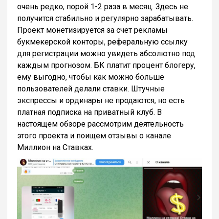
очень редко, порой 1-2 раза в месяц. Здесь не
получится стабильно и регулярно зарабатывать.
Проект монетизируется за счет рекламы
букмекерской конторы, реферальную ссылку
для регистрации можно увидеть абсолютно под
каждым прогнозом. БК платит процент блогеру,
ему выгодно, чтобы как можно больше
пользователей делали ставки. Штучные
экспрессы и ординары не продаются, но есть
платная подписка на приватный клуб. В
настоящем обзоре рассмотрим деятельность
этого проекта и поищем отзывы о канале
Миллион на Ставках.