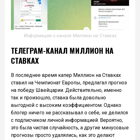
Информация о канале Миллион на Ставках
ТЕЛЕГРАМ-КАНАЛ МИЛЛИОН НА
СТАВКАХ
В последнее время капер Миллион на Ставках
ставил на Чемпионат Европы, предлагал прогноз
на победу Швейцарии. Действительно, именно
так и произошло, ставка была довольно
выгодной с высоким коэффициентом. Однако
блогер ничего не рассказывал о себе, не делился
с подписчиком личной информацией. Вероятно,
это была чистая случайность, а другие минусовые
прогнозы просто удалялись, как это делают