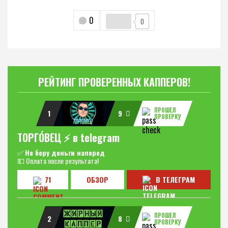
0
0
РЕЙТИНГ ПРОВЕРЕННЫХ КАППЕРОВ!
ПРОШЕЛ
1
9
ПРОВЕРКУ
ТОРГО́ВЕЦ ⚡️ в telegram
✅
Не беру деньги наперед
💵 Оплата после результата!
71
ОБЗОР
В ТЕЛЕГРАМ
ПРОШЕЛ
2
8
ПРОВЕРКУ