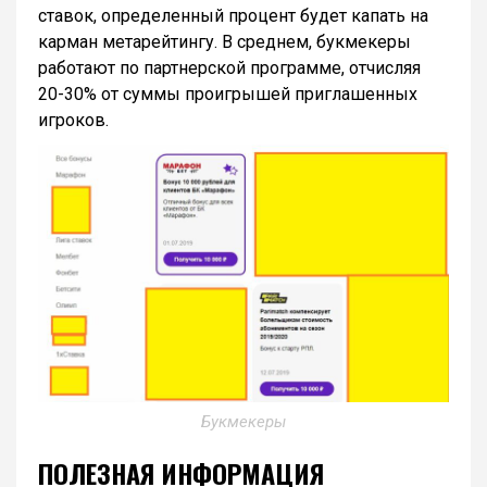
ставок, определенный процент будет капать на
карман метарейтингу. В среднем, букмекеры
работают по партнерской программе, отчисляя
20-30% от суммы проигрышей приглашенных
игроков.
Букмекеры
ПОЛЕЗНАЯ ИНФОРМАЦИЯ