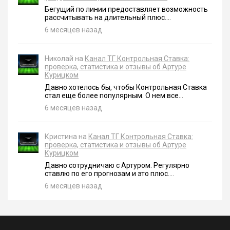
Бегущий по линии предоставляет возможность
рассчитывать на длительный плюс....
6 месяцев назад
Николай на
Канал ТГ Контрольная Ставка:
проверка, статистика и отзывы об Артуре
Курицком
Давно хотелось бы, чтобы Контрольная Ставка
стал еще более популярным. О нем все...
6 месяцев назад
Кристина на
Канал ТГ Контрольная Ставка:
проверка, статистика и отзывы об Артуре
Курицком
Давно сотрудничаю с Артуром. Регулярно
ставлю по его прогнозам и это плюс....
6 месяцев назад