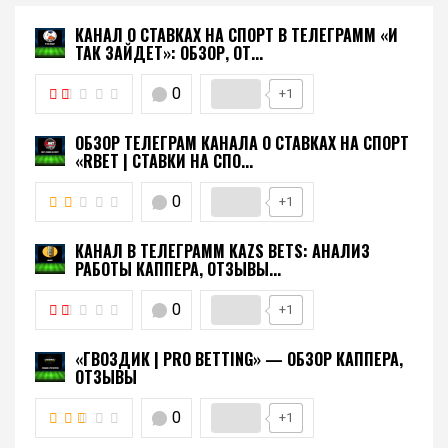
КАНАЛ О СТАВКАХ НА СПОРТ В ТЕЛЕГРАММ «И
ТАК ЗАЙДЕТ»: ОБЗОР, ОТ...
0
+1
ОБЗОР ТЕЛЕГРАМ КАНАЛА О СТАВКАХ НА СПОРТ
«RBET | СТАВКИ НА СПО...
0
+1
КАНАЛ В ТЕЛЕГРАММ KAZS BETS: АНАЛИЗ
РАБОТЫ КАППЕРА, ОТЗЫВЫ...
0
+1
«ГВОЗДИК | PRO BETTING» — ОБЗОР КАППЕРА,
ОТЗЫВЫ
0
+1