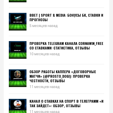
BBET | SPORT & MEDIA: БОНУСЫ БК, СТАВКИ И
ПРОГНОЗЫ
5 месяцев назад
ПРОВЕРКА TELEGRAM КАНАЛА CORNAWIN_FREE
СО СТАВКАМИ: СТАТИСТИКА, ОТЗЫВЫ
10 месяцев назад
ОБЗОР РАБОТЫ КАППЕРА «ДОГОВОРНЫЕ
МАТЧИ» (@PROSTO_DOGI): ПРОВЕРКА
ЧЕСТНОСТИ, ОТЗЫВЫ
11 месяцев назад
КАНАЛ О СТАВКАХ НА СПОРТ В ТЕЛЕГРАММ «И
ТАК ЗАЙДЕТ»: ОБЗОР, ОТЗЫВЫ
11 месяцев назад