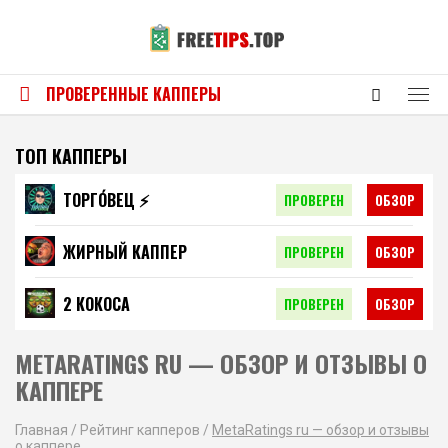
ПРОВЕРЕННЫЕ КАППЕРЫ
ТОП КАППЕРЫ
ТОРГО́ВЕЦ ⚡️
ПРОВЕРЕН
ОБЗОР
ЖИРНЫЙ КАППЕР
ПРОВЕРЕН
ОБЗОР
2 КОКОСА
ПРОВЕРЕН
ОБЗОР
METARATINGS RU — ОБЗОР И ОТЗЫВЫ О
КАППЕРЕ
Главная
/
Рейтинг капперов
/
MetaRatings ru — обзор и отзывы
о каппере