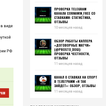
ПРОВЕРКА TELEGRAM
КАНАЛА CORNAWIN_FREE СО
СТАВКАМИ: СТАТИСТИКА,
ОТЗЫВЫ
 в виде
10 месяцев назад
руткой
ОБЗОР РАБОТЫ КАППЕРА
«ДОГОВОРНЫЕ МАТЧИ»
(@PROSTO_DOGI):
ории РФ
ПРОВЕРКА ЧЕСТНОСТИ,
ОТЗЫВЫ
11 месяцев назад
КАНАЛ О СТАВКАХ НА СПОРТ
В ТЕЛЕГРАММ «И ТАК
ЗАЙДЕТ»: ОБЗОР, ОТЗЫВЫ
11 месяцев назад
РАМ