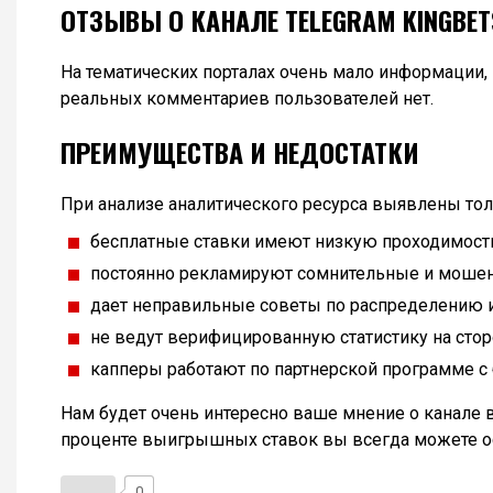
ОТЗЫВЫ О КАНАЛЕ TELEGRAM KINGBET
На тематических порталах очень мало информации, 
реальных комментариев пользователей нет.
ПРЕИМУЩЕСТВА И НЕДОСТАТКИ
При анализе аналитического ресурса выявлены то
бесплатные ставки имеют низкую проходимость
постоянно рекламируют сомнительные и мошен
дает неправильные советы по распределению и
не ведут верифицированную статистику на стор
капперы работают по партнерской программе с
Нам будет очень интересно ваше мнение о канале 
проценте выигрышных ставок вы всегда можете о
0