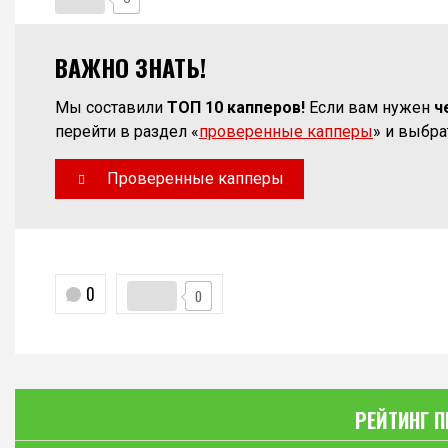
ВАЖНО ЗНАТЬ!
Мы составили
ТОП 10 капперов!
Если вам нужен
ч
перейти в раздел «
проверенные капперы
» и выбра
Проверенные капперы
0
0
РЕЙТИНГ П