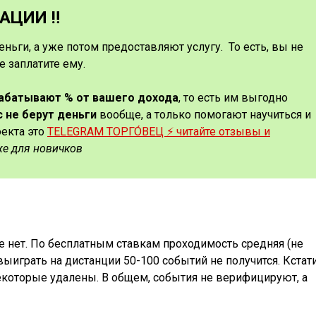
ЦИИ ‼️
еньги, а уже потом предоставляют услугу. То есть, вы не
е заплатите ему.
рабатывают % от вашего дохода
, то есть им выгодно
с не берут деньги
вообще, а только помогают научиться и
оекта это
TELEGRAM ТОРГО́ВЕЦ ⚡️ читайте отзывы и
же для новичков
е нет. По бесплатным ставкам проходимость средняя (не
ыиграть на дистанции 50-100 событий не получится. Кстати
екоторые удалены. В общем, события не верифицируют, а