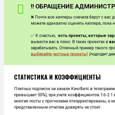
‼️ ОБРАЩЕНИЕ АДМИНИСТРА
❌ Почти все капперы сначала берут с вас д
можете адекватно оценить каппера, пока н
✅ К счастью,
есть проекты, которые за
вывести вас в плюс. В таких проектах
с ва
зарабатывать. Отличный пример такого пр
выбирайте честные проекты!
(подходит да
СТАТИСТИКА И КОЭФФИЦИЕНТЫ
Платных подписок на канале КингБетс в телеграмм
превышает 50%), при учете коэффициентов 1.6-2.1 в
многие посты с прогнозами откорректированы, а н
представленным отчетам доверять не стоит.