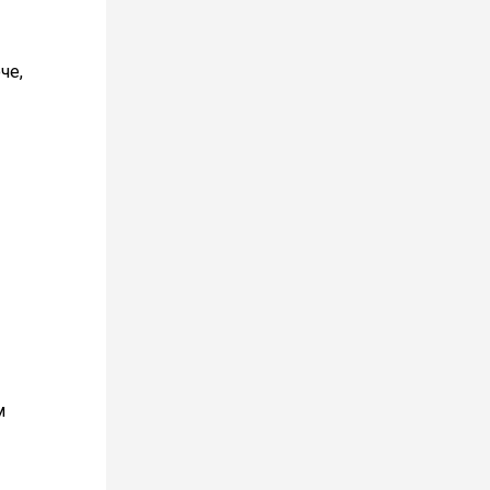
че,
м