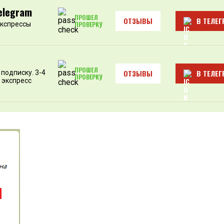
elegram
ПРОШЕЛ
ОТЗЫВЫ
В ТЕЛЕГ
экспрессы
ПРОВЕРКУ
ПРОШЕЛ
ОТЗЫВЫ
В ТЕЛЕГ
подписку. 3-4
ПРОВЕРКУ
 экспресс