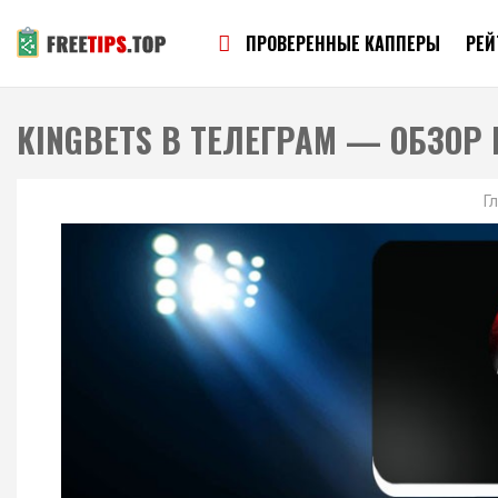
ПРОВЕРЕННЫЕ КАППЕРЫ
РЕЙ
KINGBETS В ТЕЛЕГРАМ — ОБЗОР
Г