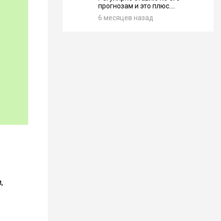
прогнозам и это плюс....
6 месяцев назад
,