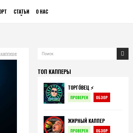
ОРТ
СТАТЬИ
О НАС
о каппере
ТОП КАППЕРЫ
ТОРГО́ВЕЦ ⚡️
ПРОВЕРЕН
ОБЗОР
ЖИРНЫЙ КАППЕР
ПРОВЕРЕН
ОБЗОР