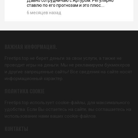
Давно сотрудничаю с Артуром. Регулярно
ставлю по его прогнозам и это плюс....
6 месяцев назад
ВАЖНАЯ ИНФОРМАЦИЯ.
Freetips.top не берет деньги за свои услуги, а также не
проводит игры на деньги. Мы не рекламируем букмекеров
и другие запрещенные сайты! Все сведения на сайте носят
информационный характер.
ПОЛИТИКА COOKIE
Freetips.top использует cookie-файлы, для максимального
удобства. Если Вы остаетесь на сайте, вы соглашаетесь на
использование нами ваших cookie-файлов.
КОНТАКТЫ