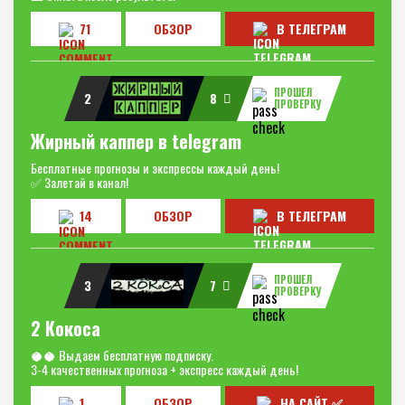
71
ОБЗОР
В ТЕЛЕГРАМ
ПРОШЕЛ
2
8
ПРОВЕРКУ
Жирный каппер в telegram
Бесплатные прогнозы и экспрессы каждый день!
✅ Залетай в канал!
14
ОБЗОР
В ТЕЛЕГРАМ
ПРОШЕЛ
3
7
ПРОВЕРКУ
2 Кокоса
🥥🥥 Выдаем бесплатную подписку.
3-4 качественных прогноза + экспресс каждый день!
1
ОБЗОР
НА САЙТ ✅