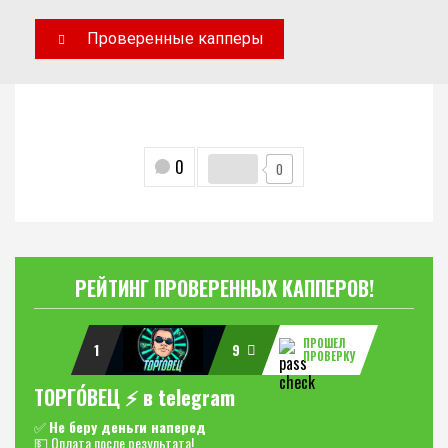
Проверенные капперы
0
0
РЕЙТИНГ ПРОВЕРЕННЫХ КАППЕРОВ!
ПРОШЕЛ
1
9
ПРОВЕРКУ
ТОРГО́ВЕЦ ⚡️ в telegram
✅
Не беру деньги наперед
💵 Оплата после результата!