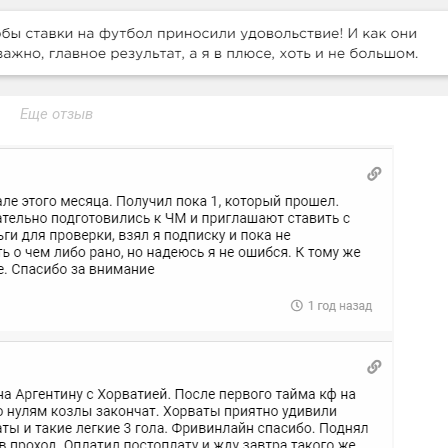
Еще отзыв