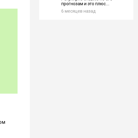
прогнозам и это плюс....
6 месяцев назад
ном