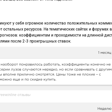
ликуют у себя огромное количество положительных комме
 от остальных ресурсов. На тематических сайтах и форумах 
прогнозов: коэффициентам и проходимости на длинной дис
лями после 2-3 проигрышных ставок.
reewinline отзывы