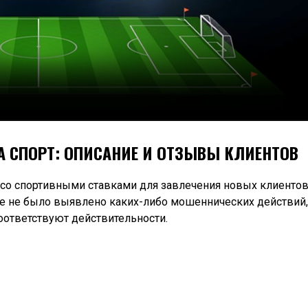
НА СПОРТ: ОПИСАНИЕ И ОТЗЫВЫ КЛИЕНТОВ
 со спортивными ставками для завлечения новых клиенто
line не было выявлено каких-либо мошеннических действий,
ответствуют действительности.