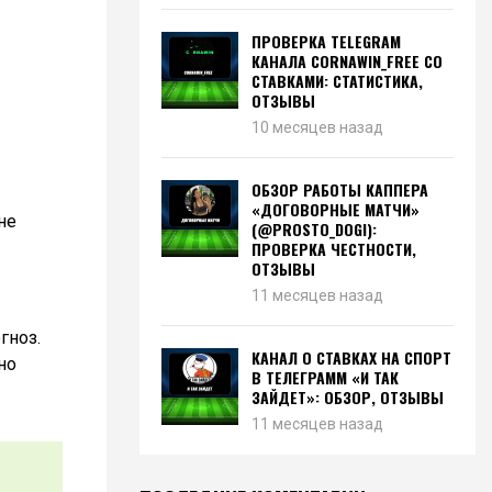
ПРОВЕРКА TELEGRAM
КАНАЛА CORNAWIN_FREE СО
СТАВКАМИ: СТАТИСТИКА,
ОТЗЫВЫ
10 месяцев назад
ОБЗОР РАБОТЫ КАППЕРА
«ДОГОВОРНЫЕ МАТЧИ»
не
(@PROSTO_DOGI):
ПРОВЕРКА ЧЕСТНОСТИ,
ОТЗЫВЫ
11 месяцев назад
гноз.
КАНАЛ О СТАВКАХ НА СПОРТ
но
В ТЕЛЕГРАММ «И ТАК
ЗАЙДЕТ»: ОБЗОР, ОТЗЫВЫ
11 месяцев назад