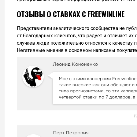
ОТЗЫВЫ О СТАВКАХ С FREEWINLINE
Представители аналитического сообщества не пуб
от благодарных клиентов, что радует и отличает их
случаев люди положительно относятся к качеству 
Негативные мнения в основном написаны покупате
F