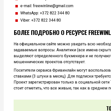
e-mail: freewinline@gmail.com
WhatsApp: +372 822 344 80
Viber: +372 822 344 80
БОЛЕЕ ПОДРОБНО О РЕСУРСЕ FREEWINL
На официальном сайте можно увидеть всю необход
задаваемые вопросы. Аналитики (все имена скрыт
выделяют определенного букмекера и не получают
мошеннических проектов отсутствует.
Посетители сервиса Фривинлайн могут воспользов
ставками (3 штуки в месяц). Для подписки требуется
Проект зарегистрирован только в социальной сети 
стоит отметить, что все живые, так как в среднем 
Т