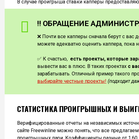
В случае проигрыша ставки капперы предоставляю
‼️ ОБРАЩЕНИЕ АДМИНИСТРА
❌ Почти все капперы сначала берут с вас д
можете адекватно оценить каппера, пока н
✅ К счастью,
есть проекты, которые за
вывести вас в плюс. В таких проектах
с ва
зарабатывать. Отличный пример такого пр
выбирайте честные проекты!
(подходит да
СТАТИСТИКА ПРОИГРЫШНЫХ И ВЫИ
Верифицированные отчеты на независимых источни
сайте Freewinline можно понять, что все предлага
проигрышных пари. Коэффициенты разные от 1.60 и