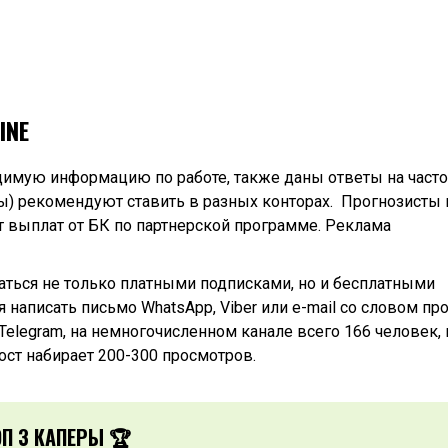
INE
имую информацию по работе, также даны ответы на часто
ы) рекомендуют ставить в разных конторах. Прогнозисты 
 выплат от БК по партнерской программе. Реклама
аться не только платными подписками, но и бесплатными
 написать письмо WhatsApp, Viber или e-mail со словом про
Telegram, на немногочисленном канале всего 166 человек, 
пост набирает 200-300 просмотров.
ОП 3 КАПЕРЫ 🏆