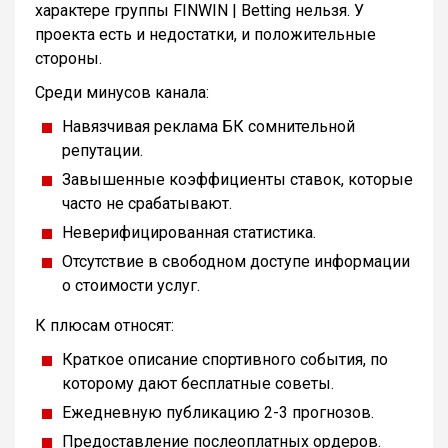
характере группы FINWIN | Betting нельзя. У
проекта есть и недостатки, и положительные
стороны.
Среди минусов канала:
Навязчивая реклама БК сомнительной
репутации.
Завышенные коэффициенты ставок, которые
часто не срабатывают.
Неверифицированная статистика.
Отсутствие в свободном доступе информации
о стоимости услуг.
К плюсам относят:
Краткое описание спортивного события, по
которому дают бесплатные советы.
Ежедневную публикацию 2-3 прогнозов.
Предоставление послеоплатных ордеров.