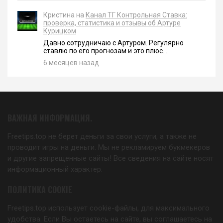
Кристина на
Канал ТГ Контрольная Ставка:
проверка, статистика и отзывы об Артуре
Курицком
Давно сотрудничаю с Артуром. Регулярно
ставлю по его прогнозам и это плюс....
6 месяцев назад
ВАЖНАЯ ИНФОРМАЦИЯ.
Freetips.top не берет деньги за свои услуги, а также не
проводит игры на деньги. Мы не рекламируем букмекеров
и другие запрещенные сайты! Все сведения на сайте носят
информационный характер.
ПОЛИТИКА COOKIE
Freetips.top использует cookie-файлы, для максимального
удобства. Если Вы остаетесь на сайте, вы соглашаетесь на