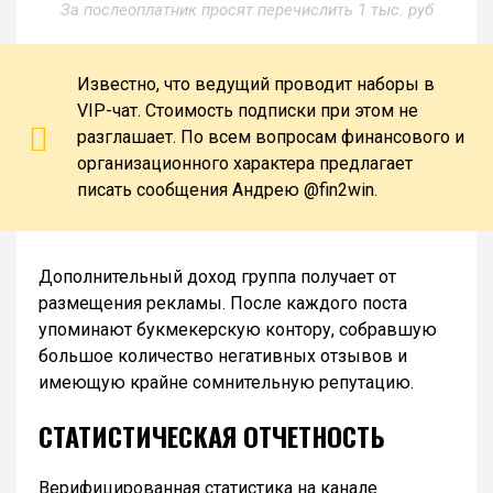
За послеоплатник просят перечислить 1 тыс. руб
Известно, что ведущий проводит наборы в
VIP-чат. Стоимость подписки при этом не
разглашает. По всем вопросам финансового и
организационного характера предлагает
писать сообщения Андрею @fin2win.
Дополнительный доход группа получает от
размещения рекламы. После каждого поста
упоминают букмекерскую контору, собравшую
большое количество негативных отзывов и
имеющую крайне сомнительную репутацию.
СТАТИСТИЧЕСКАЯ ОТЧЕТНОСТЬ
Верифицированная статистика на канале