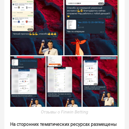
Отзывы о Finwin Betting
На сторонних тематических ресурсах размещены