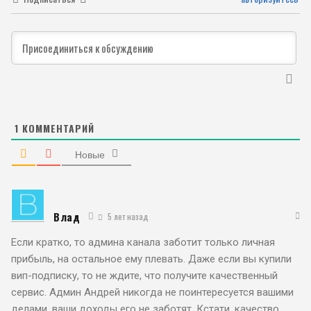
1
КОММЕНТАРИЙ
Новые
Влад
5 лет назад
Если кратко, то админа канала заботит только личная
прибыль, на остальное ему плевать. Даже если вы купили
вип-подписку, то не ждите, что получите качественный
сервис. Админ Андрей никогда не поинтересуется вашими
делами, ваши доходы его не заботят. Кстати, качество