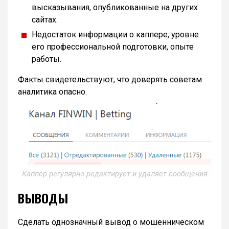
высказывания, опубликованные на других
сайтах.
Недостаток информации о каппере, уровне
его профессиональной подготовки, опыте
работы.
Факты свидетельствуют, что доверять советам
аналитика опасно.
Каппер регулярно редактирует и удаляет сообщения
ВЫВОДЫ
Сделать однозначный вывод о мошенническом