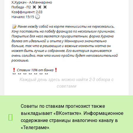
Каждый день здесь можно найти 2-3 обзора с
советами
Советы по ставкам прогнозист также
выкладывает «ВКонтакте». Информационное
содержание страницы аналогично каналу в
«Телеграме».