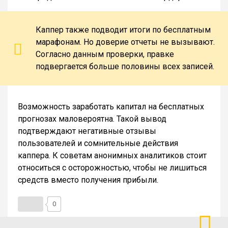
Каппер также подводит итоги по бесплатным
марафонам. Но доверие отчеты не вызывают.
Согласно данным проверки, правке
подвергается больше половины всех записей.
Возможность заработать капитал на бесплатных
прогнозах маловероятна. Такой вывод
подтверждают негативные отзывы
пользователей и сомнительные действия
каппера. К советам анонимных аналитиков стоит
относиться с осторожностью, чтобы не лишиться
средств вместо получения прибыли.
0