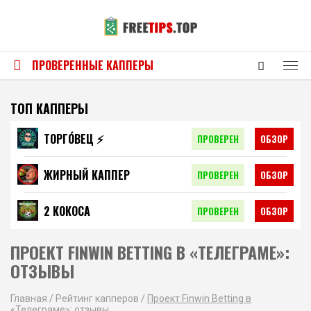
ПРОВЕРЕННЫЕ КАППЕРЫ
ТОП КАППЕРЫ
ТОРГО́ВЕЦ ⚡️
ПРОВЕРЕН
ОБЗОР
ЖИРНЫЙ КАППЕР
ПРОВЕРЕН
ОБЗОР
2 КОКОСА
ПРОВЕРЕН
ОБЗОР
ПРОЕКТ FINWIN BETTING В «ТЕЛЕГРАМЕ»:
ОТЗЫВЫ
Главная
/
Рейтинг капперов
/
Проект Finwin Betting в
«Телеграме»: отзывы