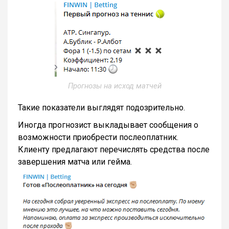
Прогнозы на исход матчей
Такие показатели выглядят подозрительно.
Иногда прогнозист выкладывает сообщения о
возможности приобрести послеоплатник.
Клиенту предлагают перечислять средства после
завершения матча или гейма.