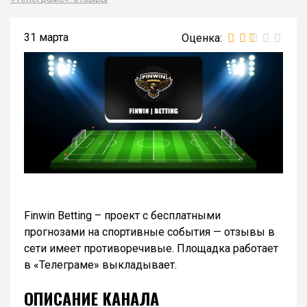
31 марта
Finwin Betting – проект с бесплатными
прогнозами на спортивные события — отзывы в
сети имеет противоречивые. Площадка работает
в «Телеграме» выкладывает.
ОПИСАНИЕ КАНАЛА