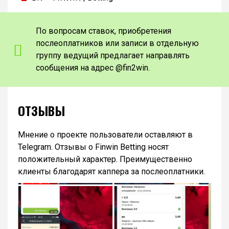
По вопросам ставок, приобретения
послеоплатников или записи в отдельную
группу ведущий предлагает направлять
сообщения на адрес @fin2win.
ОТЗЫВЫ
Мнение о проекте пользователи оставляют в
Telegram. Отзывы о Finwin Betting носят
положительный характер. Преимущественно
клиенты благодарят каппера за послеоплатники.