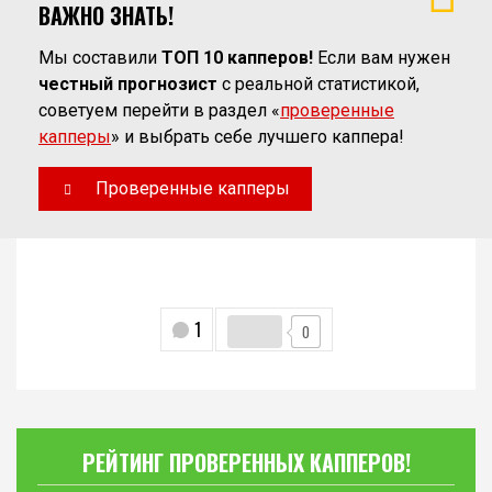
ВАЖНО ЗНАТЬ!
Мы составили
ТОП 10 капперов!
Если вам нужен
честный прогнозист
с реальной статистикой,
советуем перейти в раздел «
проверенные
капперы
» и выбрать себе лучшего каппера!
Проверенные капперы
1
0
РЕЙТИНГ ПРОВЕРЕННЫХ КАППЕРОВ!