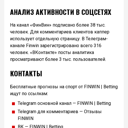
АНАЛИЗ АКТИВНОСТИ В СОЦСЕТЯХ
На канал «ФинВин» подписано более 38 тыс.
человек. Для комментариев клиентов каппер
использует отдельную страницу. В Телеграм-
канале Finwin зарегистрировано всего 316
человек. «ВКонтакте» посты аналитика
просматривают более 3 тыс. пользователей.
КОНТАКТЫ
Бесплатные прогнозы на спорт от FINWIN | Betting
ищут по ссылкам:
Telegram основной канал — FINWIN | Betting
Telegram для комментариев — Отзывы
FINWIN
ВК — FINWIN | Betting