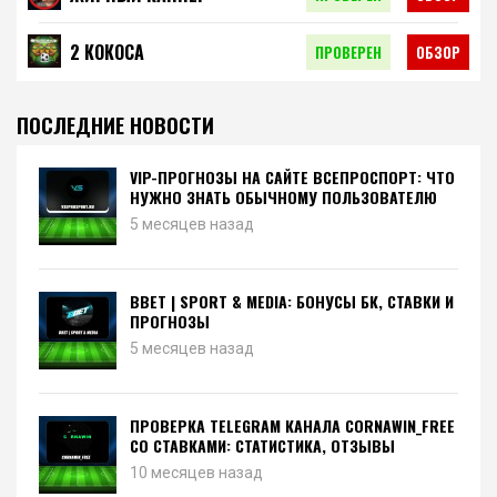
2 КОКОСА
ПРОВЕРЕН
ОБЗОР
ПОСЛЕДНИЕ НОВОСТИ
VIP-ПРОГНОЗЫ НА САЙТЕ ВСЕПРОСПОРТ: ЧТО
НУЖНО ЗНАТЬ ОБЫЧНОМУ ПОЛЬЗОВАТЕЛЮ
5 месяцев назад
BBET | SPORT & MEDIA: БОНУСЫ БК, СТАВКИ И
ПРОГНОЗЫ
5 месяцев назад
ПРОВЕРКА TELEGRAM КАНАЛА CORNAWIN_FREE
СО СТАВКАМИ: СТАТИСТИКА, ОТЗЫВЫ
10 месяцев назад