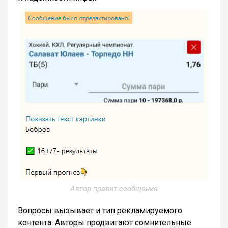
Автор правит сообщения
Вопросы вызывает и тип рекламируемого
контента. Авторы продвигают сомнительные