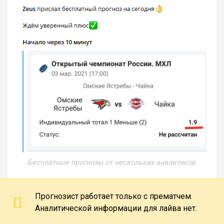
Бесплатные прогнозы от нескольких аналитиков
Прогнозист работает только с прематчем.
Аналитической информации для лайва нет.