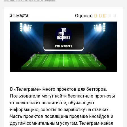
31 марта
В «Телеграме» много проектов для бетторов.
Пользователи могут найти бесплатные прогнозы
от нескольких аналитиков, обучающую
информацию, советы по заработку на ставках.
Часть проектов посвящена продаже инсайдов и
другим сомнительным услугам. Телеграм-канал