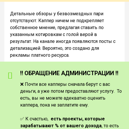
Детальные обзоры у безвозмездных пари
отсутствуют. Каппер ничем не подкрепляет
собственное мнение, предлагая ставить по
указанным котировкам с голой верой в
результат. На канале иногда появляются посты с
детализацией. Вероятно, это создано для
рекламы платного ресурса.
‼️ ОБРАЩЕНИЕ АДМИНИСТРАЦИИ ‼️
❌ Почти все капперы сначала берут с вас
деньги, а уже потом предоставляют услугу. То
есть, вы не можете адекватно оценить
каппера, пока не заплатите ему.
✅ К счастью,
есть проекты, которые
зарабатывают % от вашего дохода
, то есть