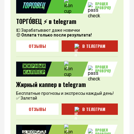
ПРОШЕЛ
1
ПРОВЕРКУ
ТОРГО́ВЕЦ ⚡️ в telegram
💵 Зарабатывают даже новички
🤑
Оплата только после результата!
ОТЗЫВЫ
В ТЕЛЕГРАМ
ПРОШЕЛ
2
ПРОВЕРКУ
Жирный каппер в telegram
Бесплатные прогнозы и экспрессы каждый день!
✅ Залетай
ОТЗЫВЫ
В ТЕЛЕГРАМ
ПРОШЕЛ
3