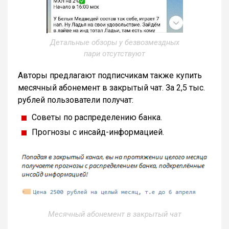
Детальные обзоры у безвозмездных
пари отсутствуют
Авторы предлагают подписчикам также купить
месячный абонемент в закрытый чат. За 2,5 тыс.
рублей пользователи получат:
Советы по распределению банка.
Прогнозы с инсайд-информацией.
Месячный абонемент в закрытый чат