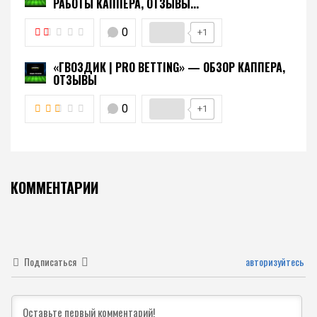
РАБОТЫ КАППЕРА, ОТЗЫВЫ...
0
+1
«ГВОЗДИК | PRO BETTING» — ОБЗОР КАППЕРА,
ОТЗЫВЫ
0
+1
КОММЕНТАРИИ
Подписаться
авторизуйтесь