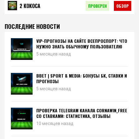
2 КОКОСА
ПРОВЕРЕН
ОБЗОР
ПОСЛЕДНИЕ НОВОСТИ
VIP-ПРОГНОЗЫ НА САЙТЕ ВСЕПРОСПОРТ: ЧТО
НУЖНО ЗНАТЬ ОБЫЧНОМУ ПОЛЬЗОВАТЕЛЮ
5 месяцев назад
BBET | SPORT & MEDIA: БОНУСЫ БК, СТАВКИ И
ПРОГНОЗЫ
5 месяцев назад
ПРОВЕРКА TELEGRAM КАНАЛА CORNAWIN_FREE
СО СТАВКАМИ: СТАТИСТИКА, ОТЗЫВЫ
10 месяцев назад