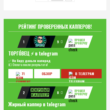
РЕЙТИНГ ПРОВЕРЕННЫХ КАППЕРОВ!
ПРОШЕЛ
1
9
ПРОВЕРКУ
ТОРГО́ВЕЦ ⚡️ в telegram
✅
Не беру деньги наперед
💵 Оплата после результата!
71
ОБЗОР
В ТЕЛЕГРАМ
ПРОШЕЛ
2
8
ПРОВЕРКУ
Жирный каппер в telegram