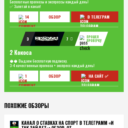
Бесплатные прогнозы и экспрессы каждый день!
✅ Залетай в канал!
14
ОБЗОР
В ТЕЛЕГРАМ
ПРОШЕЛ
3
7
ПРОВЕРКУ
2 Кокоса
🥥🥥 Выдаем бесплатную подписку.
3-4 качественных прогноза + экспресс каждый день!
1
ОБЗОР
НА САЙТ ✅
ПОХОЖИЕ ОБЗОРЫ
КАНАЛ О СТАВКАХ НА СПОРТ В ТЕЛЕГРАММ «И
ТАК ЗАЙДЕТ»: ОБЗОР, ОТ...