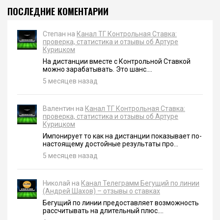
ПОСЛЕДНИЕ КОМЕНТАРИИ
Степан на
Канал ТГ Контрольная Ставка:
проверка, статистика и отзывы об Артуре
Курицком
На дистанции вместе с Контрольной Ставкой
можно зарабатывать. Это шанс....
5 месяцев назад
Валентин на
Канал ТГ Контрольная Ставка:
проверка, статистика и отзывы об Артуре
Курицком
Импонирует то как на дистанции показывает по-
настоящему достойные результаты про...
5 месяцев назад
Николай на
Канал Телеграмм Бегущий по линии
(Андрей Шахов) – отзывы о ставках
Бегущий по линии предоставляет возможность
рассчитывать на длительный плюс....