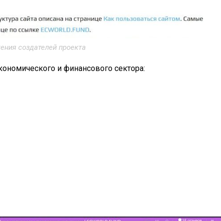
ения создателей проекта
кономического и финансового сектора: