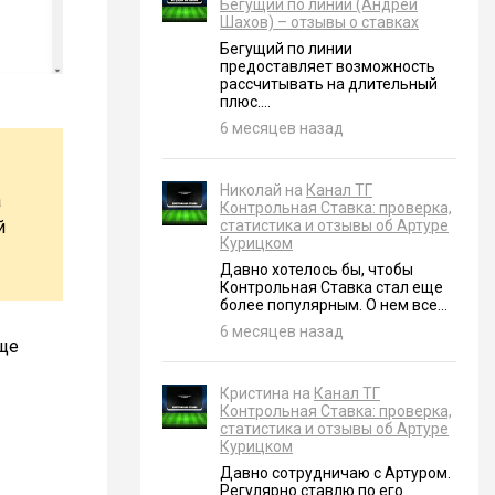
Бегущий по линии (Андрей
Шахов) – отзывы о ставках
Бегущий по линии
предоставляет возможность
рассчитывать на длительный
плюс....
6 месяцев назад
Николай на
Канал ТГ
а
Контрольная Ставка: проверка,
статистика и отзывы об Артуре
й
Курицком
Давно хотелось бы, чтобы
Контрольная Ставка стал еще
более популярным. О нем все...
6 месяцев назад
ище
Кристина на
Канал ТГ
Контрольная Ставка: проверка,
статистика и отзывы об Артуре
Курицком
Давно сотрудничаю с Артуром.
Регулярно ставлю по его