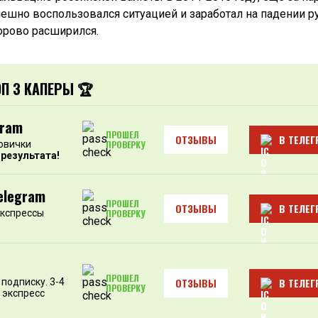
пешно воспользовался ситуацией и заработал на падении ру
дорово расширился.
ОП 3 КАПЕРЫ 🏆
gram
ПРОШЕЛ
ОТЗЫВЫ
В ТЕЛЕГ
овички
ПРОВЕРКУ
 результата!
elegram
ПРОШЕЛ
ОТЗЫВЫ
В ТЕЛЕГ
экспрессы
ПРОВЕРКУ
ПРОШЕЛ
ОТЗЫВЫ
В ТЕЛЕГ
подписку. 3-4
ПРОВЕРКУ
 экспресс