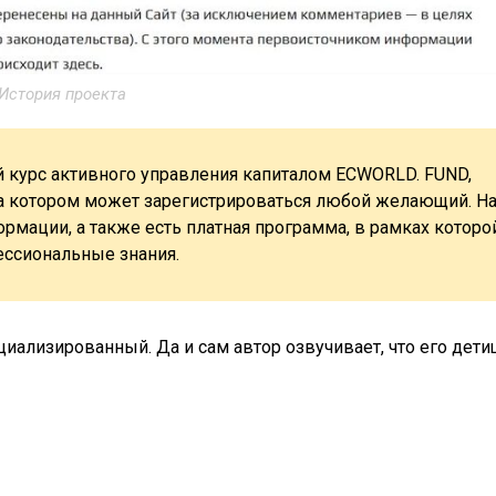
История проекта
й курс активного управления капиталом ECWORLD. FUND,
на котором может зарегистрироваться любой желающий. Н
рмации, а также есть платная программа, в рамках которо
ессиональные знания.
иализированный. Да и сам автор озвучивает, что его дет