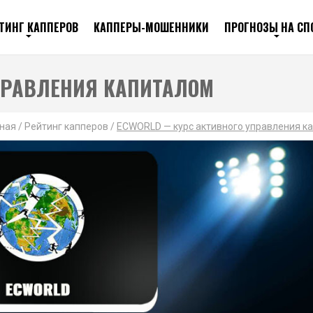
ТИНГ КАППЕРОВ
КАППЕРЫ-МОШЕННИКИ
ПРОГНОЗЫ НА СП
ПРАВЛЕНИЯ КАПИТАЛОМ
вная
/
Рейтинг капперов
/
ECWORLD — курс активного управления к