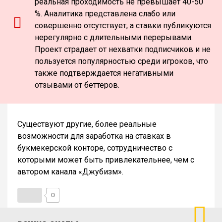
реальная проходимость не превышает 40-50
%. Аналитика представлена слабо или
совершенно отсутствует, а ставки публикуются
нерегулярно с длительными перерывами.
Проект страдает от нехватки подписчиков и не
пользуется популярностью среди игроков, что
также подтверждается негативными
отзывами от беттеров.
Существуют другие, более реальные
возможности для заработка на ставках в
букмекерской конторе, сотрудничество с
которыми может быть привлекательнее, чем с
автором канала «Джубизм».
0