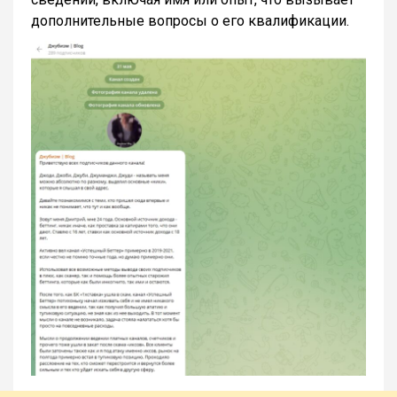
дополнительные вопросы о его квалификации.