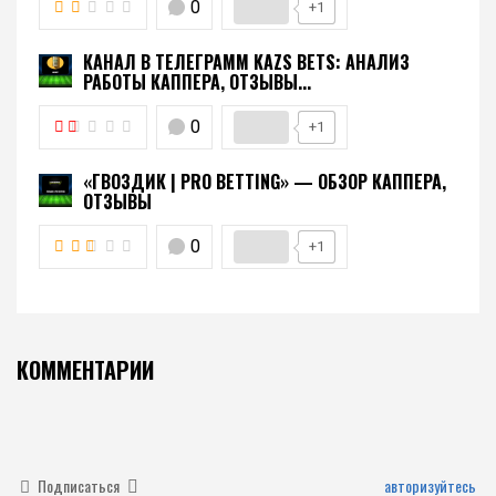
0
+1
КАНАЛ В ТЕЛЕГРАММ KAZS BETS: АНАЛИЗ
РАБОТЫ КАППЕРА, ОТЗЫВЫ...
0
+1
«ГВОЗДИК | PRO BETTING» — ОБЗОР КАППЕРА,
ОТЗЫВЫ
0
+1
КОММЕНТАРИИ
Подписаться
авторизуйтесь