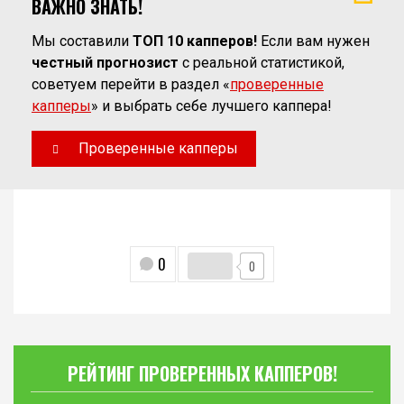
ВАЖНО ЗНАТЬ!
Мы составили
ТОП 10 капперов!
Если вам нужен
честный прогнозист
с реальной статистикой,
советуем перейти в раздел «
проверенные
капперы
» и выбрать себе лучшего каппера!
Проверенные капперы
0
0
РЕЙТИНГ ПРОВЕРЕННЫХ КАППЕРОВ!