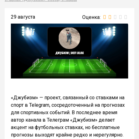
29 августа
«Джубизм» — проект, связанный со ставками на
спорт в Telegram, сосредоточенный на прогнозах
для спортивных событий. В последнее время
автор канала в Телеграм «Джубизм» делает
акцент на футбольных ставках, но бесплатные
прогнозы выходят крайне редко и нерегулярно.