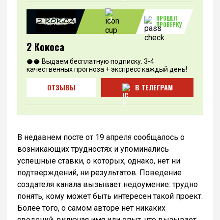
ПРОШЕЛ
3
ПРОВЕРКУ
2 Кокоса
🥥🥥 Выдаем бесплатную подписку. 3-4
качественных прогноза + экспресс каждый день!
ОТЗЫВЫ
В ТЕЛЕГРАМ
В недавнем посте от 19 апреля сообщалось о
возникающих трудностях и упоминались
успешные ставки, о которых, однако, нет ни
подтверждений, ни результатов. Поведение
создателя канала вызывает недоумение: трудно
понять, кому может быть интересен такой проект.
Более того, о самом авторе нет никаких
сведений, включая имя или опыт, что вызывает