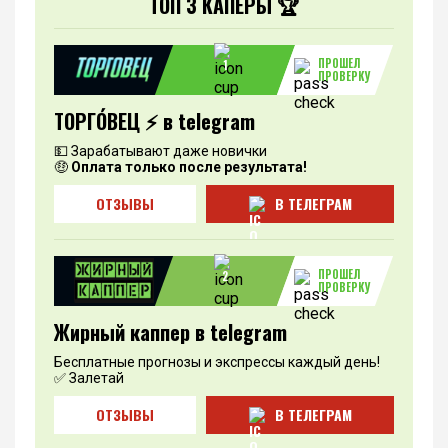
ТОП 3 КАПЕРЫ 🏆
ПРОШЕЛ
1
ПРОВЕРКУ
ТОРГО́ВЕЦ ⚡️ в telegram
💵 Зарабатывают даже новички
🤑
Оплата только после результата!
ОТЗЫВЫ
В ТЕЛЕГРАМ
ПРОШЕЛ
2
ПРОВЕРКУ
Жирный каппер в telegram
Бесплатные прогнозы и экспрессы каждый день!
✅ Залетай
ОТЗЫВЫ
В ТЕЛЕГРАМ