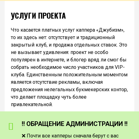
УСЛУГИ ПРОЕКТА
Что касается платных услуг каппера «Джубизм»,
то их здесь нет: отсутствует и традиционный
закрытый клуб, и продажа отдельных ставок. Это
не вызывает удивления: проект не особо
популярен в интернете, и блогер вряд ли смог бы
собрать необходимое число участников для VIP-
клуба. Единственным положительным моментом
является отсутствие рекламы, включая
предложения нелегальных букмекерских контор,
что делает площадку чуть более
привлекательной.
‼️ ОБРАЩЕНИЕ АДМИНИСТРАЦИИ ‼️
❌ Почти все капперы сначала берут с вас