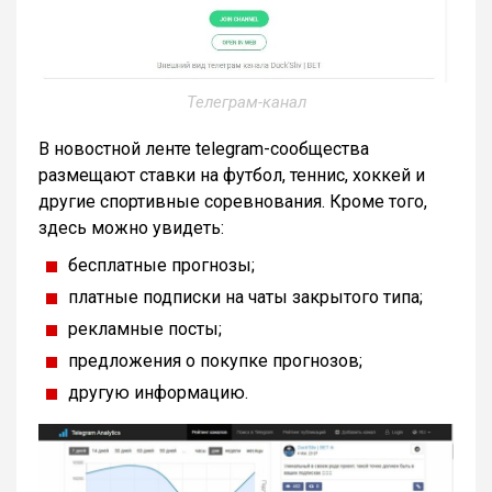
Телеграм-канал
В новостной ленте telegram-сообщества
размещают ставки на футбол, теннис, хоккей и
другие спортивные соревнования. Кроме того,
здесь можно увидеть:
бесплатные прогнозы;
платные подписки на чаты закрытого типа;
рекламные посты;
предложения о покупке прогнозов;
другую информацию.