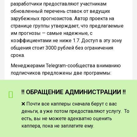
разработчики предоставляют участникам
обновленный перечень ставок от ведущих
зарубежных прогнозистов. Автор проекта на
странице группы утверждает, что предлагаемые
им прогнозы — самые надежные, с
коэффициентами не ниже 1.7. Доступ в эту зону
общения стоит 3000 рублей без ограничения
срока.
Менеджерами Telegrаm-сообщества вниманию
подписчиков предложены две программы:
‼️ ОБРАЩЕНИЕ АДМИНИСТРАЦИИ ‼️
❌ Почти все капперы сначала берут с вас
деньги, а уже потом предоставляют услугу. То
есть, вы не можете адекватно оценить
каппера, пока не заплатите ему.