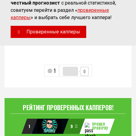
честный прогнозист
с реальной статистикой,
советуем перейти в раздел «
проверенные
капперы
» и выбрать себе лучшего каппера!
Проверенные капперы
1
0
РЕЙТИНГ ПРОВЕРЕННЫХ КАППЕРОВ!
ПРОШЕЛ
1
9
ПРОВЕРКУ