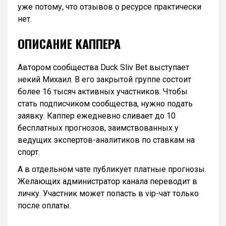
уже потому, что отзывов о ресурсе практически
нет.
ОПИСАНИЕ КАППЕРА
Автором сообщества Duck Sliv Bet выступает
некий Михаил. В его закрытой группе состоит
более 16 тысяч активных участников. Чтобы
стать подписчиком сообщества, нужно подать
заявку. Каппер ежедневно сливает до 10
бесплатных прогнозов, заимствованных у
ведущих экспертов-аналитиков по ставкам на
спорт.
А в отдельном чате публикует платные прогнозы.
Желающих администратор канала переводит в
личку. Участник может попасть в vip-чат только
после оплаты.