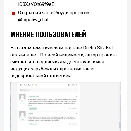
iO8XsVQh69f9eE
Открытый чат «Обсуди прогноз»:
@topsliw_chat.
МНЕНИЕ ПОЛЬЗОВАТЕЛЕЙ
На самом тематическом портале Ducks Sliv Bet
отзывов нет. По всей видимости, автор проекта
считает, что подписчикам достаточно имен
ведущих зарубежных прогнозистов и
подозрительной статистики.