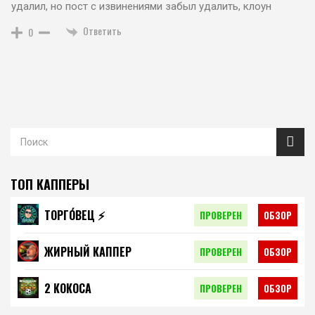
удалил, но пост с извинениями забыл удалить, клоун
Ответить
0
ТОП КАППЕРЫ
ТОРГО́ВЕЦ ⚡️
ПРОВЕРЕН
ОБЗОР
ЖИРНЫЙ КАППЕР
ПРОВЕРЕН
ОБЗОР
2 КОКОСА
ПРОВЕРЕН
ОБЗОР