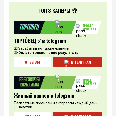
ТОП 3 КАПЕРЫ 🏆
ПРОШЕЛ
1
ПРОВЕРКУ
ТОРГО́ВЕЦ ⚡️ в telegram
💵 Зарабатывают даже новички
🤑
Оплата только после результата!
ОТЗЫВЫ
В ТЕЛЕГРАМ
ПРОШЕЛ
2
ПРОВЕРКУ
Жирный каппер в telegram
Бесплатные прогнозы и экспрессы каждый день!
✅ Залетай