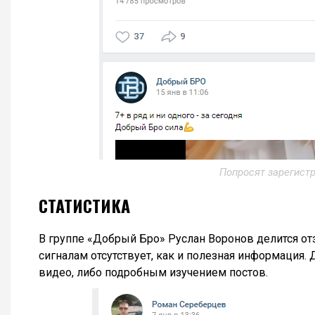
Попросят зарегист
СТАТИСТИКА
В группе «Добрый Бро» Руслан Воронов делится от
сигналам отсутствует, как и полезная информация.
видео, либо подробным изучением постов.