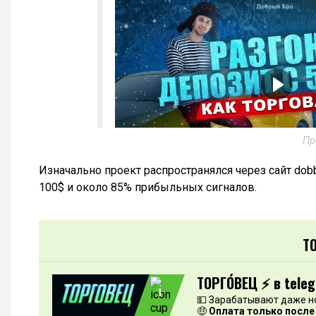
Пр
Изначально проект распространялся через сайт dobb
100$ и около 85% прибыльных сигналов.
Т
ТОРГО́ВЕЦ ⚡️ в tele
1
💵 Зарабатывают даже н
🤑
Оплата только после