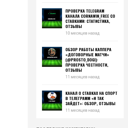
ПРОВЕРКА TELEGRAM
КАНАЛА CORNAWIN_FREE СО
СТАВКАМИ: СТАТИСТИКА,
ОТЗЫВЫ
10 месяцев назад
ОБЗОР РАБОТЫ КАППЕРА
«ДОГОВОРНЫЕ МАТЧИ»
(@PROSTO_DOGI):
ПРОВЕРКА ЧЕСТНОСТИ,
ОТЗЫВЫ
11 месяцев назад
КАНАЛ О СТАВКАХ НА СПОРТ
В ТЕЛЕГРАММ «И ТАК
ЗАЙДЕТ»: ОБЗОР, ОТЗЫВЫ
11 месяцев назад