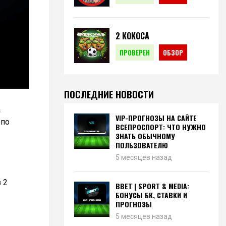
2 КОКОСА
ПРОВЕРЕН
ОБЗОР
ПОСЛЕДНИЕ НОВОСТИ
а
VIP-ПРОГНОЗЫ НА САЙТЕ
 по
ВСЕПРОСПОРТ: ЧТО НУЖНО
ЗНАТЬ ОБЫЧНОМУ
ПОЛЬЗОВАТЕЛЮ
5 месяцев назад
 2
BBET | SPORT & MEDIA:
БОНУСЫ БК, СТАВКИ И
ПРОГНОЗЫ
5 месяцев назад