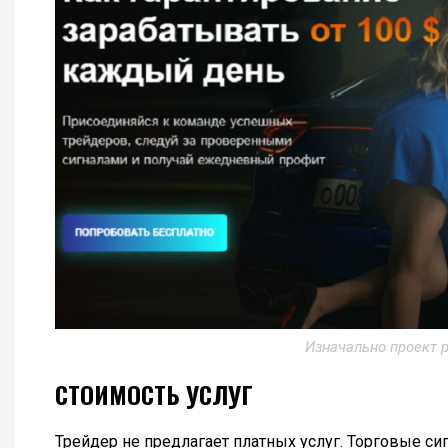
Изначально проект р
СТОИМОСТЬ УСЛУГ
Трейдер не предлагает платных услуг. Торговые с