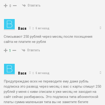
Ответить
0
Вася
6 лет назад
Списывают 250 рублей через месяц после посещения
сайта не платите не рубля
Ответить
1
Вася
6 лет назад
Предупреждаю всех не переводите ему даже рубль
подписка это развод через месяц с вас с карты спишут 250
рублей у меня с киви списали я уже месяц не заходил на
сайт сейчас разбираюсь. Это подписка типа абонентской
платы сумма маленькая типа вы не заметите бегите