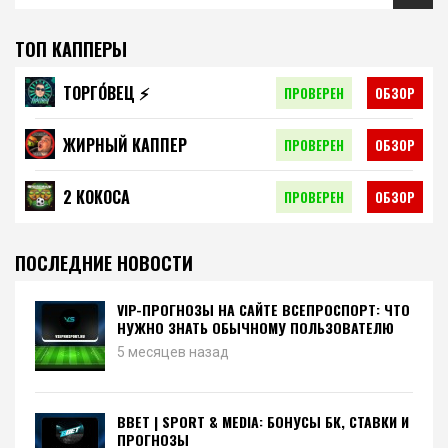
ТОП КАППЕРЫ
ТОРГО́ВЕЦ ⚡️
ПРОВЕРЕН
ОБЗОР
ЖИРНЫЙ КАППЕР
ПРОВЕРЕН
ОБЗОР
2 КОКОСА
ПРОВЕРЕН
ОБЗОР
ПОСЛЕДНИЕ НОВОСТИ
VIP-ПРОГНОЗЫ НА САЙТЕ ВСЕПРОСПОРТ: ЧТО
НУЖНО ЗНАТЬ ОБЫЧНОМУ ПОЛЬЗОВАТЕЛЮ
5 месяцев назад
BBET | SPORT & MEDIA: БОНУСЫ БК, СТАВКИ И
ПРОГНОЗЫ