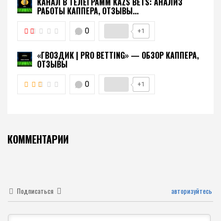
КАНАЛ В ТЕЛЕГРАММ KAZS BETS: АНАЛИЗ
РАБОТЫ КАППЕРА, ОТЗЫВЫ...
0
+1
«ГВОЗДИК | PRO BETTING» — ОБЗОР КАППЕРА,
ОТЗЫВЫ
0
+1
КОММЕНТАРИИ
Подписаться
авторизуйтесь