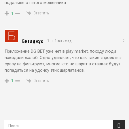
подальше от этого мошенника
Ответить
1
Битлджус
6 лет назад
Приложение DG BET уже нет в play market, походу люди
накидали жалоб. Одно удивляет, что как такие «проекты»
сразу не фильтруют, многие кто не шарит в ставках будут
попадаться на удочку этих шарлатанов.
Ответить
1