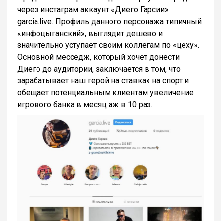
через инстаграм аккаунт «Диего Гарсии»
garcia.live. Профиль данного персонажа типичный
«инфоцыганский», выглядит дешево и
значительно уступает своим коллегам по «цеху».
Основной месседж, который хочет донести
Диего до аудитории, заключается в том, что
зарабатывает наш герой на ставках на спорт и
обещает потенциальным клиентам увеличение
игрового банка в месяц аж в 10 раз.