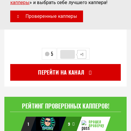
капперы
» и выбрать себе лучшего каппера!
Проверенные капперы
5
+1
ПЕРЕЙТИ НА КАНАЛ
РЕЙТИНГ ПРОВЕРЕННЫХ КАППЕРОВ!
ПРОШЕЛ
1
9
ПРОВЕРКУ