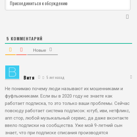
5
КОММЕНТАРИЙ
Новые
Витя
5 лет назад
Не понимаю почему люди называют их мошенниками и
фуфлыжниками. Если вы в 2020 году не знаете как
работает подписка, то это только ваши проблемы. Сейчас
повсюду работает система подписок: ютуб, иви, нетфликс,
апп стор, любой музыкальный сервис, да даже вконтакте
ввело подписки на сообщества. Уже мой 9-летний сын
знает, что при подписке списания производятся