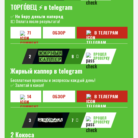
ТОРГО́ВЕЦ ⚡️ в telegram
✅
Не беру деньги наперед
💵 Оплата после результата!
71
ОБЗОР
В ТЕЛЕГРАМ
ПРОШЕЛ
2
8
ПРОВЕРКУ
Жирный каппер в telegram
Бесплатные прогнозы и экспрессы каждый день!
✅ Залетай в канал!
14
ОБЗОР
В ТЕЛЕГРАМ
ПРОШЕЛ
3
7
ПРОВЕРКУ
2 Кокоса