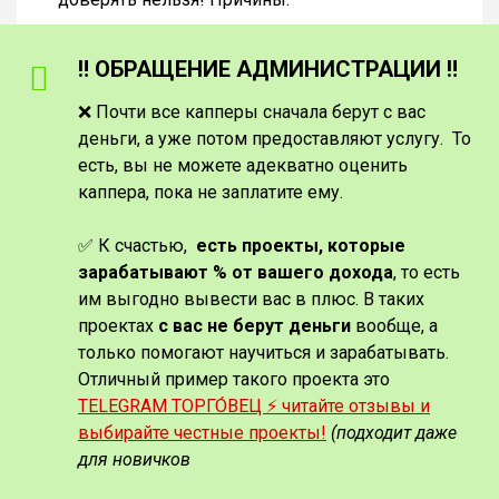
‼️ ОБРАЩЕНИЕ АДМИНИСТРАЦИИ ‼️
❌ Почти все капперы сначала берут с вас
деньги, а уже потом предоставляют услугу. То
есть, вы не можете адекватно оценить
каппера, пока не заплатите ему.
✅ К счастью,
есть проекты, которые
зарабатывают % от вашего дохода
, то есть
им выгодно вывести вас в плюс. В таких
проектах
с вас не берут деньги
вообще, а
только помогают научиться и зарабатывать.
Отличный пример такого проекта это
TELEGRAM ТОРГО́ВЕЦ ⚡️ читайте отзывы и
выбирайте честные проекты!
(подходит даже
для новичков