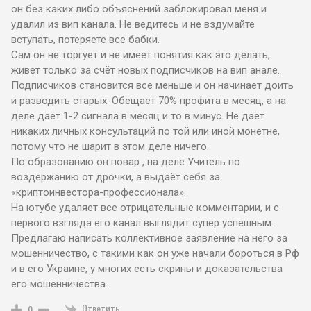
он без каких либо объяснений заблокировал меня и
удалил из вип канала. Не ведитесь и не вздумайте
вступать, потеряете все бабки.
Сам он не торгует и не имеет понятия как это делать,
живет только за счёт новых подписчиков на вип анале.
Подписчиков становится все меньше и он начинает доить
и разводить старых. Обещает 70% профита в месяц, а на
деле даёт 1-2 сигнала в месяц и то в минус. Не даёт
никаких личных консультаций по той или иной монетне,
потому что не шарит в этом деле ничего.
По образованию он повар , на деле Учитель по
воздержанию от дрочки, а выдаёт себя за
«криптоинвестора-профессионала».
На ютубе удаляет все отрицательные комментарии, и с
первого взгляда его канал выглядит супер успешным.
Предлагаю написать коллективное заявление на него за
мошенничество, с такими как он уже начали бороться в Рф
и в его Украине, у многих есть скрины и доказательства
его мошенничества.
Ответить
0