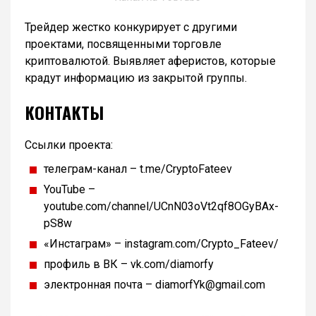
Трейдер жестко конкурирует с другими
проектами, посвященными торговле
криптовалютой. Выявляет аферистов, которые
крадут информацию из закрытой группы.
КОНТАКТЫ
Ссылки проекта:
телеграм-канал – t.me/CryptoFateev
YouTube –
youtube.com/channel/UCnN03oVt2qf8OGyBAx-
pS8w
«Инстаграм» – instagram.com/Crypto_Fateev/
профиль в ВК – vk.com/diamorfy
электронная почта – diamorfYk@gmail.com