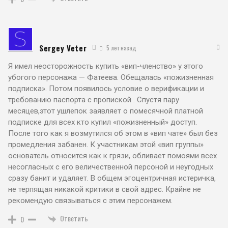
Sergey Veter
5 лет назад
Я имел неосторожность купить «вип-членство» у этого
убогого персонажа — Фатеева. Обещалась «пожизненная
подписка». Потом появилось условие о верификации и
требованию паспорта с пропиской . Спустя пару
месяцев,этот ушлепок заявляет о помесячной платной
подписке для всех кто купил «пожизненный» доступ.
После того как я возмутился об этом в «вип чате» был без
промедления забанен. К участникам этой «вип группы»
основатель относится как к грязи, обливает помоями всех
несогласных с его величественной персоной и неугодных
сразу банит и удаляет. В общем эгоцентричная истеричка,
не терпящая никакой критики в свой адрес. Крайне не
рекомендую связываться с этим персонажем.
Ответить
0