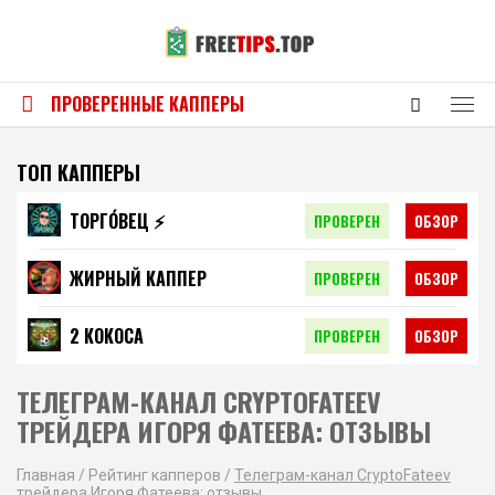
ПРОВЕРЕННЫЕ КАППЕРЫ
ТОП КАППЕРЫ
ТОРГО́ВЕЦ ⚡️
ПРОВЕРЕН
ОБЗОР
ЖИРНЫЙ КАППЕР
ПРОВЕРЕН
ОБЗОР
2 КОКОСА
ПРОВЕРЕН
ОБЗОР
ТЕЛЕГРАМ-КАНАЛ CRYPTOFATEEV
ТРЕЙДЕРА ИГОРЯ ФАТЕЕВА: ОТЗЫВЫ
Главная
/
Рейтинг капперов
/
Телеграм-канал CryptoFateev
трейдера Игоря Фатеева: отзывы