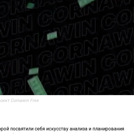
оект Cornawin Free
орой посвятили себя искусству анализа и планирования