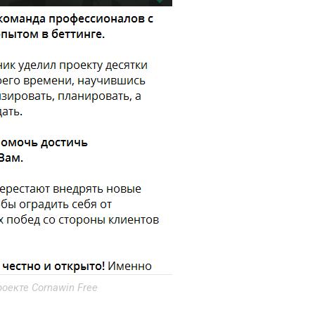
роекте Cornawin Free