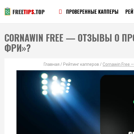
ПРОВЕРЕННЫЕ КАППЕРЫ
РЕЙ
CORNAWIN FREE — ОТЗЫВЫ О ПР
ФРИ»?
Главная
/
Рейтинг капперов
/
Cornawin Free 