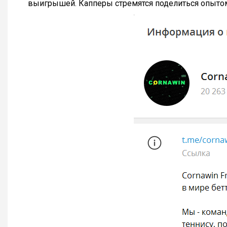
выигрышей. Капперы стремятся поделиться опытом