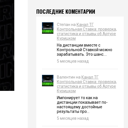
ПОСЛЕДНИЕ КОМЕНТАРИИ
Степан на
Канал ТГ
Контрольная Ставка: проверка,
статистика и отзывы об Артуре
Курицком
На дистанции вместе с
Контрольной Ставкой можно
зарабатывать. Это шанс....
5 месяцев назад
Валентин на
Канал ТГ
Контрольная Ставка: проверка,
статистика и отзывы об Артуре
Курицком
Импонирует то как на
дистанции показывает по-
настоящему достойные
результаты про...
5 месяцев назад