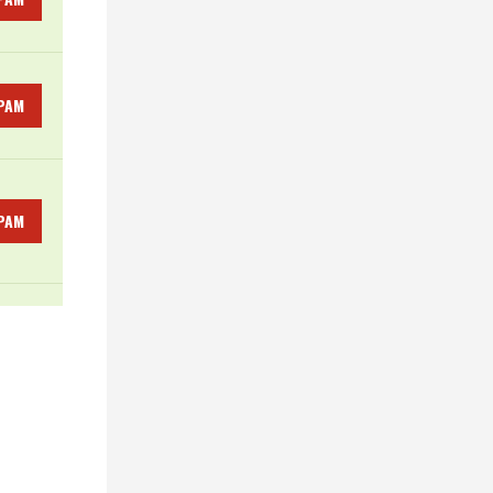
РАМ
РАМ