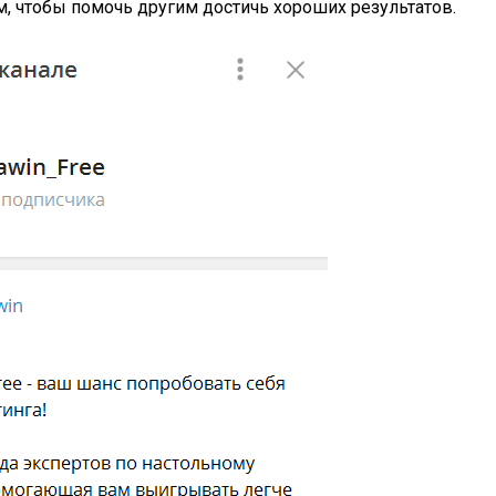
, чтобы помочь другим достичь хороших результатов.