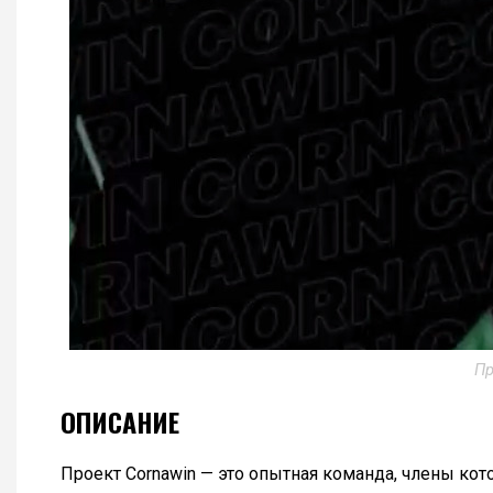
Пр
ОПИСАНИЕ
Проект Cornawin — это опытная команда, члены кот