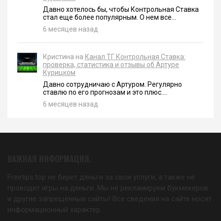
Давно хотелось бы, чтобы Контрольная Ставка
стал еще более популярным. О нем все...
6 месяцев назад
Кристина на
Канал ТГ Контрольная Ставка:
проверка, статистика и отзывы об Артуре
Курицком
Давно сотрудничаю с Артуром. Регулярно
ставлю по его прогнозам и это плюс....
6 месяцев назад
ВАЖНАЯ ИНФОРМАЦИЯ.
Freetips.top не берет деньги за свои услуги, а также не
проводит игры на деньги. Мы не рекламируем букмекеров
и другие запрещенные сайты! Все сведения на сайте носят
информационный характер.