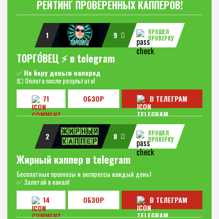
РЕЙТИНГ ПРОВЕРЕННЫХ КАППЕРОВ!
ПРОШЕЛ
1
9
ПРОВЕРКУ
ТОРГО́ВЕЦ ⚡️ в telegram
✅
Не беру деньги наперед
💵 Оплата после результата!
71
ОБЗОР
В ТЕЛЕГРАМ
ПРОШЕЛ
2
8
ПРОВЕРКУ
Жирный каппер в telegram
Бесплатные прогнозы и экспрессы каждый день!
✅ Залетай в канал!
14
ОБЗОР
В ТЕЛЕГРАМ