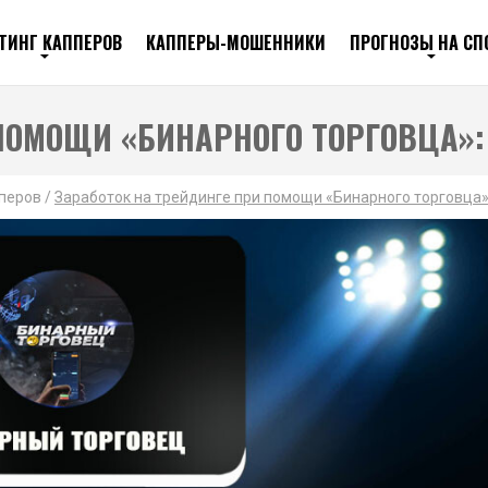
ТИНГ КАППЕРОВ
КАППЕРЫ-МОШЕННИКИ
ПРОГНОЗЫ НА СП
 ПОМОЩИ «БИНАРНОГО ТОРГОВЦА»
пперов
/
Заработок на трейдинге при помощи «Бинарного торговца»