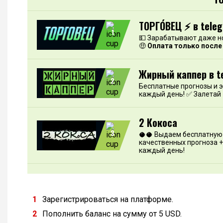
ТОРГО́ВЕЦ ⚡️ в tele
1
💵 Зарабатывают даже н
🤑
Оплата только после
Жирный каппер в t
2
Бесплатные прогнозы и 
каждый день! ✅ Залетай
2 Кокоса
3
🥥🥥 Выдаем бесплатную 
качественных прогноза +
каждый день!
Зарегистрироваться на платформе.
Пополнить баланс на сумму от 5 USD.