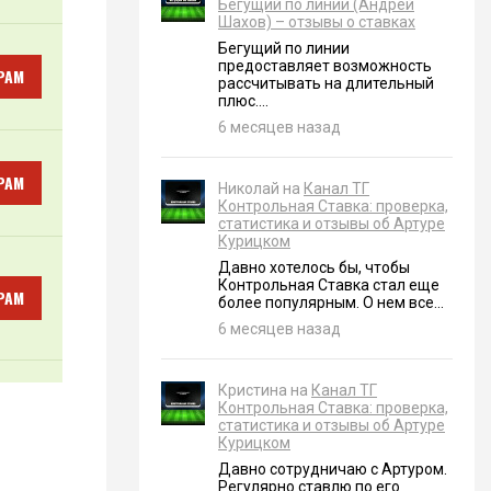
Бегущий по линии (Андрей
Шахов) – отзывы о ставках
Бегущий по линии
предоставляет возможность
РАМ
рассчитывать на длительный
плюс....
6 месяцев назад
РАМ
Николай на
Канал ТГ
Контрольная Ставка: проверка,
статистика и отзывы об Артуре
Курицком
Давно хотелось бы, чтобы
Контрольная Ставка стал еще
РАМ
более популярным. О нем все...
6 месяцев назад
Кристина на
Канал ТГ
Контрольная Ставка: проверка,
статистика и отзывы об Артуре
Курицком
Давно сотрудничаю с Артуром.
Регулярно ставлю по его