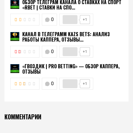
ОБЗОР ТЕЛЕГРАМ КАНАЛА О СТАВКАХ НА СПОРТ
«RBET | СТАВКИ НА СПО...
0
+1
КАНАЛ В ТЕЛЕГРАММ KAZS BETS: АНАЛИЗ
РАБОТЫ КАППЕРА, ОТЗЫВЫ...
0
+1
«ГВОЗДИК | PRO BETTING» — ОБЗОР КАППЕРА,
ОТЗЫВЫ
0
+1
КОММЕНТАРИИ