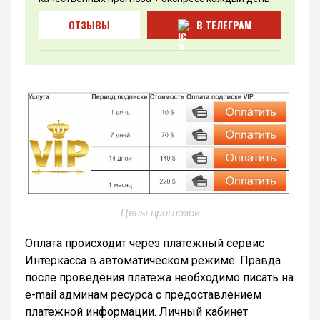
ОТЗЫВЫ
В ТЕЛЕГРАМ
Цены прогнозов
Оплата происходит через платежный сервис
Интеркасса в автоматическом режиме. Правда
после проведения платежа необходимо писать на
e-mail админам ресурса с предоставлением
платежной информации. Личный кабинет