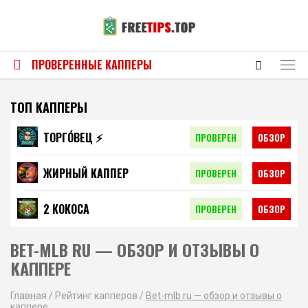
ПРОВЕРЕННЫЕ КАППЕРЫ
ТОП КАППЕРЫ
ТОРГО́ВЕЦ ⚡️
ПРОВЕРЕН
ОБЗОР
ЖИРНЫЙ КАППЕР
ПРОВЕРЕН
ОБЗОР
2 КОКОСА
ПРОВЕРЕН
ОБЗОР
BET-MLB RU — ОБЗОР И ОТЗЫВЫ О
КАППЕРЕ
Главная
/
Рейтинг капперов
/
Bet-mlb ru — обзор и отзывы о
каппере