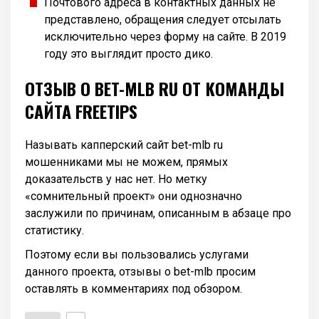
Почтового адреса в контактных данных не
представлено, обращения следует отсылать
исключительно через форму на сайте. В 2019
году это выглядит просто дико.
ОТЗЫВ О BET-MLB RU ОТ КОМАНДЫ
САЙТА FREETIPS
Называть капперский сайт bet-mlb ru
мошенниками мы не можем, прямых
доказательств у нас нет. Но метку
«сомнительный проект» они однозначно
заслужили по причинам, описанным в абзаце про
статистику.
Поэтому если вы пользовались услугами
данного проекта, отзывы о bet-mlb просим
оставлять в комментариях под обзором.