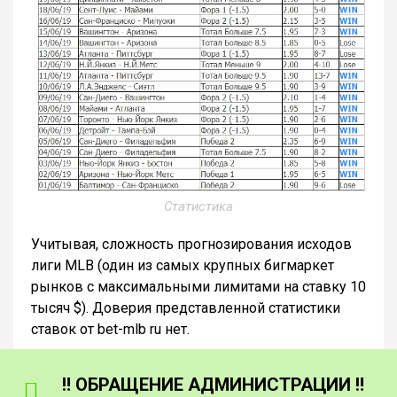
Статистика
Учитывая, сложность прогнозирования исходов
лиги MLB (один из самых крупных бигмаркет
рынков с максимальными лимитами на ставку 10
тысяч $). Доверия представленной статистики
ставок от bet-mlb ru нет.
‼️ ОБРАЩЕНИЕ АДМИНИСТРАЦИИ ‼️