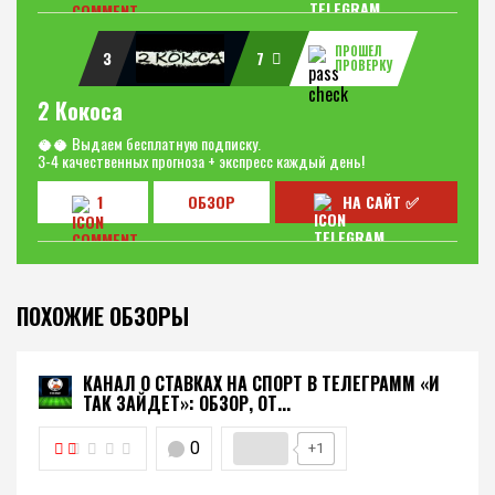
ПРОШЕЛ
3
7
ПРОВЕРКУ
2 Кокоса
🥥🥥 Выдаем бесплатную подписку.
3-4 качественных прогноза + экспресс каждый день!
1
ОБЗОР
НА САЙТ ✅
ПОХОЖИЕ ОБЗОРЫ
КАНАЛ О СТАВКАХ НА СПОРТ В ТЕЛЕГРАММ «И
ТАК ЗАЙДЕТ»: ОБЗОР, ОТ...
0
+1