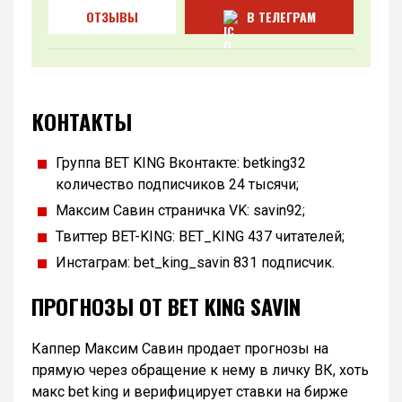
ОТЗЫВЫ
В ТЕЛЕГРАМ
КОНТАКТЫ
Группа BET KING Вконтакте: betking32
количество подписчиков 24 тысячи;
Максим Савин страничка VK: savin92;
Твиттер BET-KING: BET_KING 437 читателей;
Инстаграм: bet_king_savin 831 подписчик.
ПРОГНОЗЫ ОТ BET KING SAVIN
Каппер Максим Савин продает прогнозы на
прямую через обращение к нему в личку ВК, хоть
макс bet king и верифицирует ставки на бирже