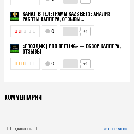
КАНАЛ В ТЕЛЕГРАММ KAZS BETS: АНАЛИЗ
РАБОТЫ КАППЕРА, ОТЗЫВЫ...
0
+1
«ГВОЗДИК | PRO BETTING» — ОБЗОР КАППЕРА,
ОТЗЫВЫ
0
+1
КОММЕНТАРИИ
Подписаться
авторизуйтесь