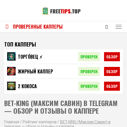
ПРОВЕРЕННЫЕ КАППЕРЫ
ТОП КАППЕРЫ
ТОРГО́ВЕЦ ⚡️
ПРОВЕРЕН
ОБЗОР
ЖИРНЫЙ КАППЕР
ПРОВЕРЕН
ОБЗОР
2 КОКОСА
ПРОВЕРЕН
ОБЗОР
BET-KING (МАКСИМ САВИН) В TELEGRAM
— ОБЗОР И ОТЗЫВЫ О КАППЕРЕ
Главная
/
Рейтинг капперов
/
BET-KING (Максим Савин) в
telegram — обзор и отзывы о каппере