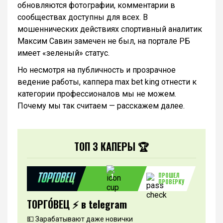
обновляются фотографии, комментарии в
сообществах доступны для всех. В
мошеннических действиях спортивный аналитик
Максим Савин замечен не был, на портале РБ
имеет «зеленый» статус.
Но несмотря на публичность и прозрачное
ведение работы, каппера max bet king отнести к
категории профессионалов мы не можем.
Почему мы так считаем — расскажем далее.
ТОП 3 КАПЕРЫ 🏆
ПРОШЕЛ
1
ПРОВЕРКУ
ТОРГО́ВЕЦ ⚡️ в telegram
💵 Зарабатывают даже новички