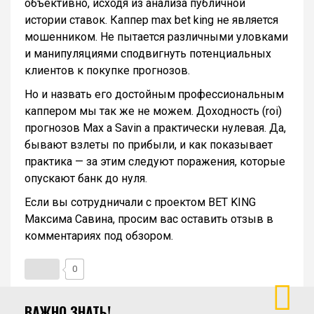
объективно, исходя из анализа публичной
истории ставок. Каппер max bet king не является
мошенником. Не пытается различными уловками
и манипуляциями сподвигнуть потенциальных
клиентов к покупке прогнозов.
Но и назвать его достойным профессиональным
каппером мы так же не можем. Доходность (roi)
прогнозов Max a Savin a практически нулевая. Да,
бывают взлеты по прибыли, и как показывает
практика — за этим следуют поражения, которые
опускают банк до нуля.
Если вы сотрудничали с проектом BET KING
Максима Савина, просим вас оставить отзыв в
комментариях под обзором.
0
ВАЖНО ЗНАТЬ!