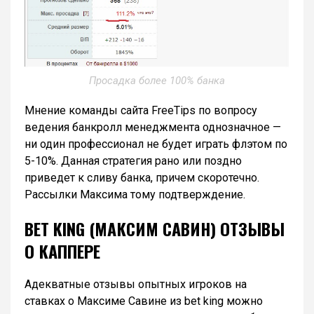
Просадка более 100% банка
Мнение команды сайта FreeTips по вопросу
ведения банкролл менеджмента однозначное —
ни один профессионал не будет играть флэтом по
5-10%. Данная стратегия рано или поздно
приведет к сливу банка, причем скоротечно.
Рассылки Максима тому подтверждение.
BET KING (МАКСИМ САВИН) ОТЗЫВЫ
О КАППЕРЕ
Адекватные отзывы опытных игроков на
ставках о Максиме Савине из bet king можно