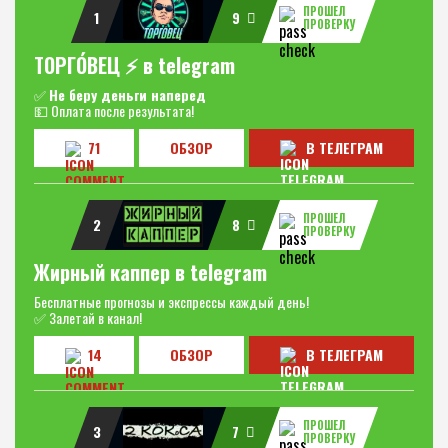
ПРОШЕЛ
1
9
ПРОВЕРКУ
ТОРГО́ВЕЦ ⚡️ в telegram
✅
Не беру деньги наперед
💵 Оплата после результата!
71
ОБЗОР
В ТЕЛЕГРАМ
ПРОШЕЛ
2
8
ПРОВЕРКУ
Жирный каппер в telegram
Бесплатные прогнозы и экспрессы каждый день!
✅ Залетай в канал!
14
ОБЗОР
В ТЕЛЕГРАМ
ПРОШЕЛ
3
7
ПРОВЕРКУ