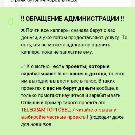
‼️ ОБРАЩЕНИЕ АДМИНИСТРАЦИИ ‼️
❌ Почти все капперы сначала берут с вас
деньги, а уже потом предоставляют услугу. То
есть, вы не можете адекватно оценить
каппера, пока не заплатите ему.
✅ К счастью,
есть проекты, которые
зарабатывают % от вашего дохода
, то есть
им выгодно вывести вас в плюс. В таких
проектах
с вас не берут деньги
вообще, а
только помогают научиться и зарабатывать.
Отличный пример такого проекта это
TELEGRAM ТОРГО́ВЕЦ ⚡️ читайте отзывы и
выбирайте честные проекты!
(подходит даже
для новичков