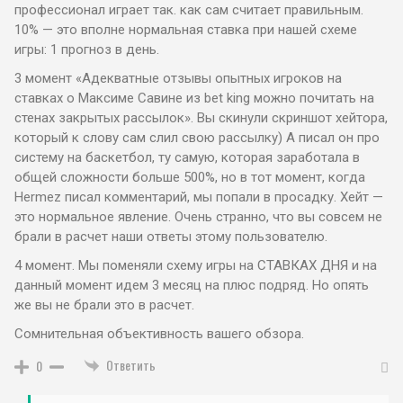
профессионал играет так. как сам считает правильным.
10% — это вполне нормальная ставка при нашей схеме
игры: 1 прогноз в день.
3 момент «Адекватные отзывы опытных игроков на
ставках о Максиме Савине из bet king можно почитать на
стенах закрытых рассылок». Вы скинули скриншот хейтора,
который к слову сам слил свою рассылку) А писал он про
систему на баскетбол, ту самую, которая заработала в
общей сложности больше 500%, но в тот момент, когда
Hermez писал комментарий, мы попали в просадку. Хейт —
это нормальное явление. Очень странно, что вы совсем не
брали в расчет наши ответы этому пользователю.
4 момент. Мы поменяли схему игры на СТАВКАХ ДНЯ и на
данный момент идем 3 месяц на плюс подряд. Но опять
же вы не брали это в расчет.
Сомнительная объективность вашего обзора.
Ответить
0