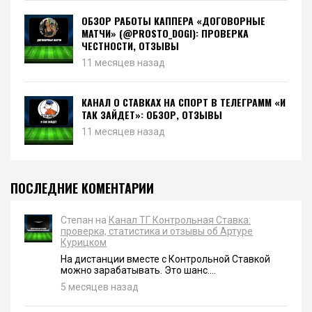
ОБЗОР РАБОТЫ КАППЕРА «ДОГОВОРНЫЕ
МАТЧИ» (@PROSTO_DOGI): ПРОВЕРКА
ЧЕСТНОСТИ, ОТЗЫВЫ
11 месяцев назад
КАНАЛ О СТАВКАХ НА СПОРТ В ТЕЛЕГРАММ «И
ТАК ЗАЙДЕТ»: ОБЗОР, ОТЗЫВЫ
11 месяцев назад
ПОСЛЕДНИЕ КОМЕНТАРИИ
Степан на
Канал ТГ Контрольная Ставка:
проверка, статистика и отзывы об Артуре
Курицком
На дистанции вместе с Контрольной Ставкой
можно зарабатывать. Это шанс....
5 месяцев назад