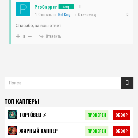
ProCapper
Автор
Ответить на
Bet King
6 лет назад
Спасибо, за ваш ответ
Ответить
0
ТОП КАППЕРЫ
ТОРГО́ВЕЦ ⚡️
ПРОВЕРЕН
ОБЗОР
ЖИРНЫЙ КАППЕР
ПРОВЕРЕН
ОБЗОР