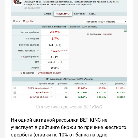
Статистика прогнозов BET-KING
Ни одной активной рассылки BET KING не
участвует в рейтинге биржи по причине жесткого
овербета (ставки по 10% от банка на одно