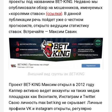
проекты под названием BET-KING. Недавно мы
опубликовали обзор на мошенников, именуемых
«королями ставок»
(ссылка)
. В данной
публикации речь пойдет уже о честном
прогнозисте, открыто ведущим статистику
ставок. Встречайте — Максим Савин.
Внешний вид группы вк BET-KING
Проект BET-KING Максим открыл в 2012 году.
Каппер активно ведет аккаунты на таких медиа
площадках как Вконтакте, Инстаграм и Twitter.
Свою личность max bet king не скрывает. Личные
профили VK и instagram открыты, регулярно