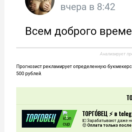
Анализирует п
Прогнозист рекламирует определенную букмекерску
500 рублей.
Т
ТОРГО́ВЕЦ ⚡️ в tele
1
💵 Зарабатывают даже н
🤑
Оплата только после