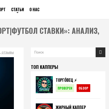
ОРТ
СТАТЬИ
О НАС
РТ|ФУТБОЛ СТАВКИ»: АНАЛИЗ,
, отзывы
ТОП КАППЕРЫ
ТОРГО́ВЕЦ ⚡️
ПРОВЕРЕН
ОБЗОР
ЖИРНЫЙ КАППЕР