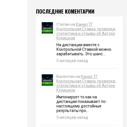
ПОСЛЕДНИЕ КОМЕНТАРИИ
Степан на
Канал ТГ
Контрольная Ставка: проверка,
статистика и отзывы об Артуре
Курицком
На дистанции вместе с
Контрольной Ставкой можно
зарабатывать. Это шанс....
5 месяцев назад
Валентин на
Канал ТГ
Контрольная Ставка: проверка,
статистика и отзывы об Артуре
Курицком
Импонирует то как на
дистанции показывает по-
настоящему достойные
результаты про...
5 месяцев назад