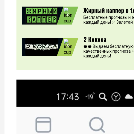
Жирный каппер в t
2
Бесплатные прогнозы и 
каждый день! ✅ Залетай
2 Кокоса
3
🥥🥥 Выдаем бесплатную 
качественных прогноза +
каждый день!