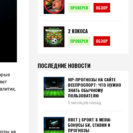
ПРОВЕРЕН
ОБЗОР
2 КОКОСА
ПРОВЕРЕН
ОБЗОР
ПОСЛЕДНИЕ НОВОСТИ
торые
VIP-ПРОГНОЗЫ НА САЙТЕ
яет
ВСЕПРОСПОРТ: ЧТО НУЖНО
алитик,
ЗНАТЬ ОБЫЧНОМУ
ПОЛЬЗОВАТЕЛЮ
5 месяцев назад
BBET | SPORT & MEDIA:
БОНУСЫ БК, СТАВКИ И
ПРОГНОЗЫ
нозы на