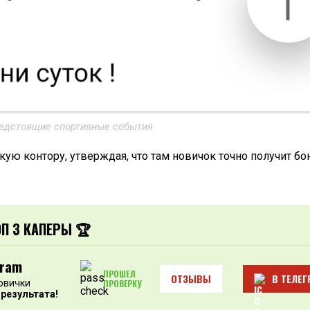
редстоящие спортивные события
ю контору, утверждая, что там новичок точно получит бон
ОП 3 КАПЕРЫ 🏆
gram
ПРОШЕЛ
ОТЗЫВЫ
В ТЕЛЕГ
овички
ПРОВЕРКУ
 результата!