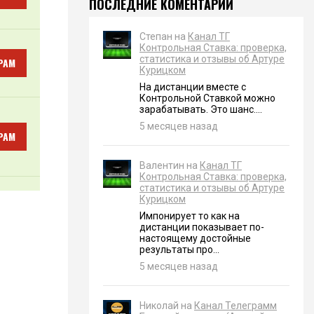
ПОСЛЕДНИЕ КОМЕНТАРИИ
Степан на
Канал ТГ
Контрольная Ставка: проверка,
статистика и отзывы об Артуре
РАМ
Курицком
На дистанции вместе с
Контрольной Ставкой можно
зарабатывать. Это шанс....
5 месяцев назад
РАМ
Валентин на
Канал ТГ
Контрольная Ставка: проверка,
статистика и отзывы об Артуре
Курицком
Импонирует то как на
дистанции показывает по-
настоящему достойные
результаты про...
5 месяцев назад
Николай на
Канал Телеграмм