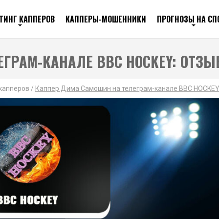
ТИНГ КАППЕРОВ
КАППЕРЫ-МОШЕННИКИ
ПРОГНОЗЫ НА СП
ЕГРАМ-КАНАЛЕ BBC HOCKEY: ОТЗ
капперов
/
Каппер Дима Самошин на телеграм-канале BBC HOCKEY