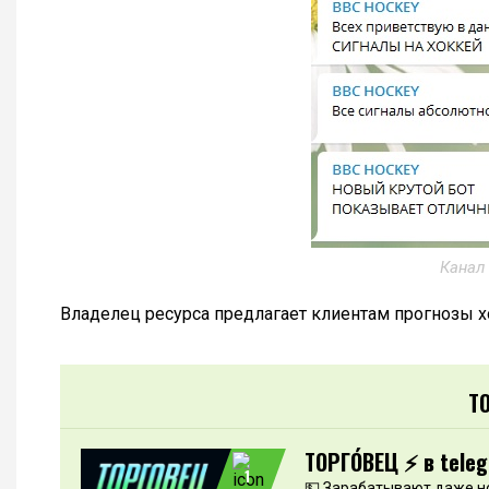
Канал 
Владелец ресурса предлагает клиентам прогнозы х
Т
ТОРГО́ВЕЦ ⚡️ в tele
1
💵 Зарабатывают даже н