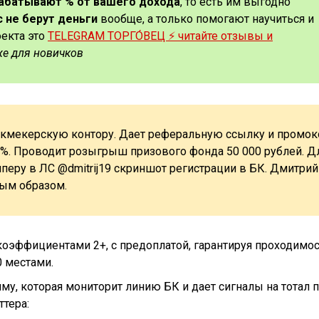
рабатывают % от вашего дохода
, то есть им выгодно
с не берут деньги
вообще, а только помогают научиться и
оекта это
TELEGRAM ТОРГО́ВЕЦ ⚡️ читайте отзывы и
же для новичков
укмекерскую контору. Дает реферальную ссылку и промок
0%. Проводит розыгрыш призового фонда 50 000 рублей. Д
перу в ЛС @dmitrij19 скриншот регистрации в БК. Дмитрий
ым образом.
коэффициентами 2+, с предоплатой, гарантируя проходимо
0 местами.
му, которая мониторит линию БК и дает сигналы на тотал 
ттера: