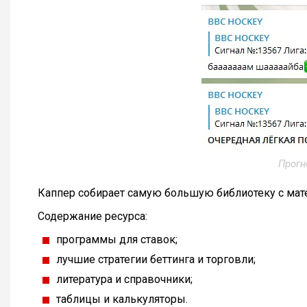
Прогн
Каппер собирает самую большую библиотеку с мат
Содержание ресурса:
программы для ставок;
лучшие стратегии беттинга и торговли;
литература и справочники;
таблицы и калькуляторы.