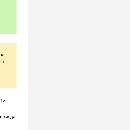
од
ля
сть
периода