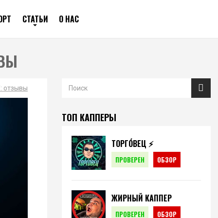
ОРТ
СТАТЬИ
О НАС
ЫВЫ
: отзывы
ТОП КАППЕРЫ
ТОРГО́ВЕЦ ⚡️
ПРОВЕРЕН
ОБЗОР
ЖИРНЫЙ КАППЕР
ПРОВЕРЕН
ОБЗОР