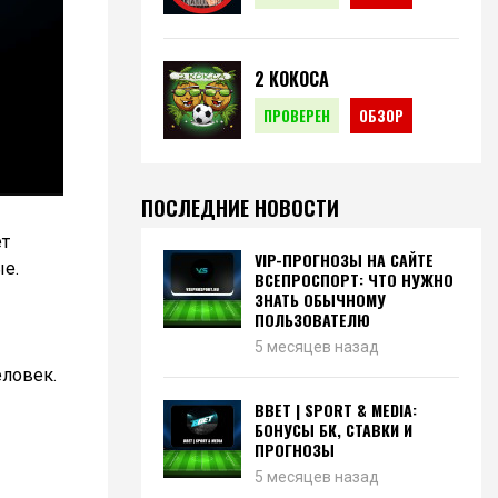
2 КОКОСА
ПРОВЕРЕН
ОБЗОР
ПОСЛЕДНИЕ НОВОСТИ
ет
VIP-ПРОГНОЗЫ НА САЙТЕ
ые.
ВСЕПРОСПОРТ: ЧТО НУЖНО
ЗНАТЬ ОБЫЧНОМУ
ПОЛЬЗОВАТЕЛЮ
5 месяцев назад
еловек.
BBET | SPORT & MEDIA:
БОНУСЫ БК, СТАВКИ И
ПРОГНОЗЫ
5 месяцев назад