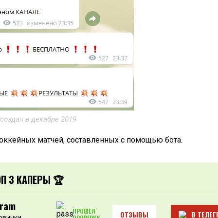
создан в декабре 2019
оккейных матчей, составленных с помощью бота.
ОП 3 КАПЕРЫ 🏆
gram
ПРОШЕЛ
ОТЗЫВЫ
В ТЕЛЕГ
овички
ПРОВЕРКУ