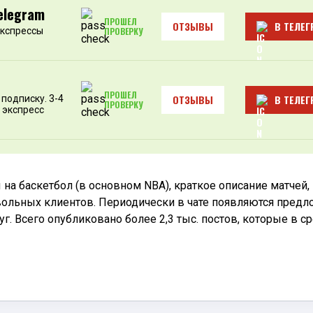
elegram
ПРОШЕЛ
ОТЗЫВЫ
В ТЕЛЕГ
экспрессы
ПРОВЕРКУ
ПРОШЕЛ
ОТЗЫВЫ
В ТЕЛЕГ
подписку. 3-4
ПРОВЕРКУ
 экспресс
на баскетбол (в основном NBA), краткое описание матчей,
вольных клиентов. Периодически в чате появляются пред
г. Всего опубликовано более 2,3 тыс. постов, которые в с