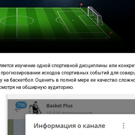
яется изучение одной спортивной дисциплины или конкре
ри прогнозировании исходов спортивных событий для сове
у на баскетбол. Оценить в полной мере ее качество сложно
несмотря на обширную аудиторию.