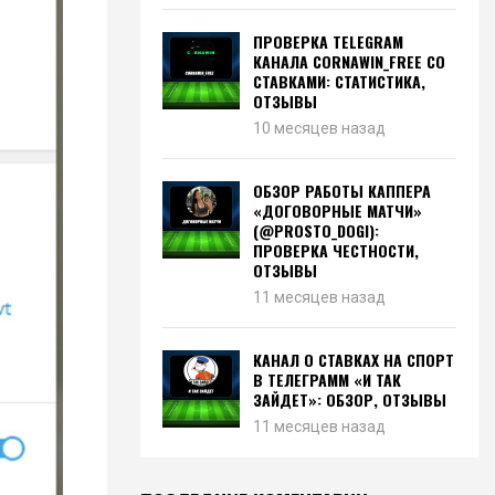
ПРОВЕРКА TELEGRAM
КАНАЛА CORNAWIN_FREE СО
СТАВКАМИ: СТАТИСТИКА,
ОТЗЫВЫ
10 месяцев назад
ОБЗОР РАБОТЫ КАППЕРА
«ДОГОВОРНЫЕ МАТЧИ»
(@PROSTO_DOGI):
ПРОВЕРКА ЧЕСТНОСТИ,
ОТЗЫВЫ
11 месяцев назад
КАНАЛ О СТАВКАХ НА СПОРТ
В ТЕЛЕГРАММ «И ТАК
ЗАЙДЕТ»: ОБЗОР, ОТЗЫВЫ
11 месяцев назад