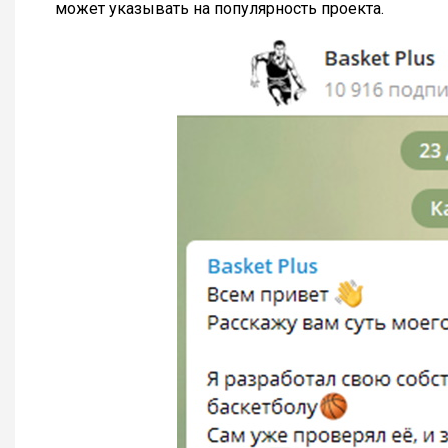
может указывать на популярность проекта.