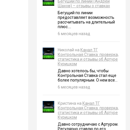
Бегущий по линии (Андрей
Шахов) – отзывы о ставках
Бегущий по линии
предоставляет возможность
рассчитывать на длительный
плюс....
6 месяцев назад
Николай на
Канал ТГ
Контрольная Ставка: проверка,
статистика и отзывы об Артуре
Курицком
Давно хотелось бы, чтобы
Контрольная Ставка стал еще
более популярным. О нем все...
6 месяцев назад
Кристина на
Канал ТГ
Контрольная Ставка: проверка,
статистика и отзывы об Артуре
Курицком
Давно сотрудничаю с Артуром.
Регулярно ставлю по его