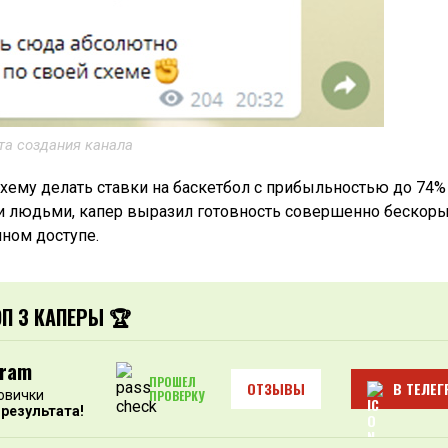
та создания канала
схему делать ставки на баскетбол с прибыльностью до 74%
ми людьми, капер выразил готовность совершенно бескор
ном доступе.
ОП 3 КАПЕРЫ 🏆
gram
ПРОШЕЛ
ОТЗЫВЫ
В ТЕЛЕГ
овички
ПРОВЕРКУ
 результата!