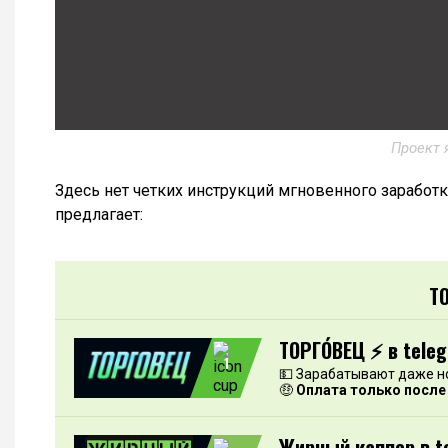
Проект 
Здесь нет четких инструкций мгновенного заработк
предлагает:
Т
ТОРГО́ВЕЦ ⚡️ в tele
1
💵 Зарабатывают даже н
🤑
Оплата только после
Жирный каппер в t