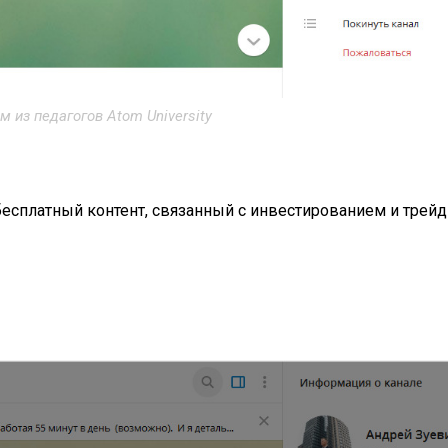
м из педагогов Atom University
есплатный контент, связанный с инвестированием и трейд