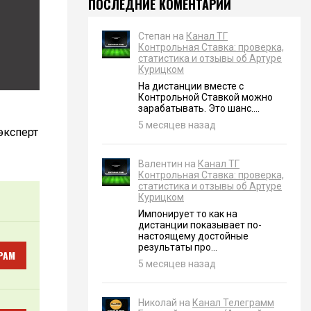
ПОСЛЕДНИЕ КОМЕНТАРИИ
Степан на
Канал ТГ
Контрольная Ставка: проверка,
статистика и отзывы об Артуре
Курицком
На дистанции вместе с
Контрольной Ставкой можно
зарабатывать. Это шанс....
5 месяцев назад
эксперт
Валентин на
Канал ТГ
Контрольная Ставка: проверка,
статистика и отзывы об Артуре
Курицком
Импонирует то как на
дистанции показывает по-
настоящему достойные
результаты про...
РАМ
5 месяцев назад
Николай на
Канал Телеграмм