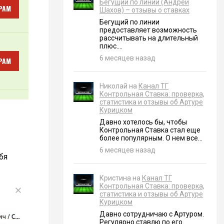
Бегущий по линии (Андрей
РАМ
Шахов) – отзывы о ставках
Бегущий по линии
предоставляет возможность
рассчитывать на длительный
плюс....
6 месяцев назад
РАМ
Николай на
Канал ТГ
Контрольная Ставка: проверка,
статистика и отзывы об Артуре
Курицком
Давно хотелось бы, чтобы
Контрольная Ставка стал еще
более популярным. О нем все...
6 месяцев назад
бя
Кристина на
Канал ТГ
Контрольная Ставка: проверка,
статистика и отзывы об Артуре
Курицком
Давно сотрудничаю с Артуром.
Регулярно ставлю по его