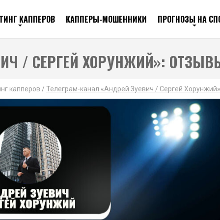
ТИНГ КАППЕРОВ
КАППЕРЫ-МОШЕННИКИ
ПРОГНОЗЫ НА СП
ИЧ / СЕРГЕЙ ХОРУНЖИЙ»: ОТЗЫВ
нг капперов
/
Телеграм-канал «Андрей Зуевич / Сергей Хорунжий»