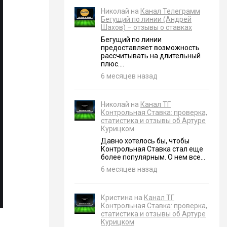
Николай на
Канал Телеграмм
Бегущий по линии (Андрей
Шахов) – отзывы о ставках
Бегущий по линии
предоставляет возможность
рассчитывать на длительный
плюс....
6 месяцев назад
Николай на
Канал ТГ
Контрольная Ставка: проверка,
статистика и отзывы об Артуре
Курицком
Давно хотелось бы, чтобы
Контрольная Ставка стал еще
более популярным. О нем все...
6 месяцев назад
Кристина на
Канал ТГ
Контрольная Ставка: проверка,
статистика и отзывы об Артуре
Курицком