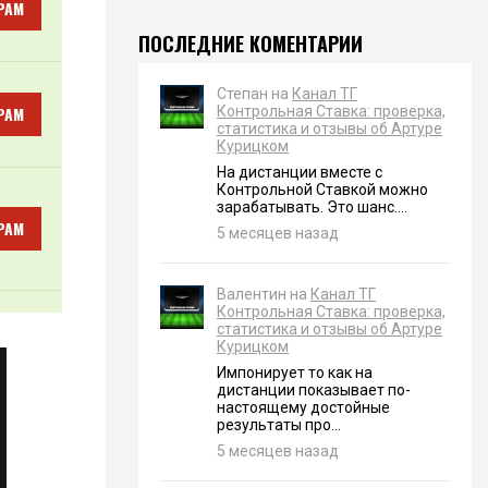
РАМ
ПОСЛЕДНИЕ КОМЕНТАРИИ
Степан на
Канал ТГ
РАМ
Контрольная Ставка: проверка,
статистика и отзывы об Артуре
Курицком
На дистанции вместе с
Контрольной Ставкой можно
зарабатывать. Это шанс....
РАМ
5 месяцев назад
Валентин на
Канал ТГ
Контрольная Ставка: проверка,
статистика и отзывы об Артуре
Курицком
Импонирует то как на
дистанции показывает по-
настоящему достойные
результаты про...
5 месяцев назад