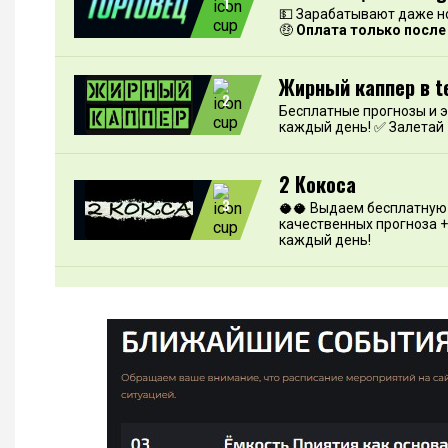
1
💵 Зарабатывают даже н
🤑
Оплата только после
Жирный каппер в t
2
Бесплатные прогнозы и 
каждый день! ✅ Залетай
2 Кокоса
3
🥥🥥 Выдаем бесплатную 
качественных прогноза +
каждый день!