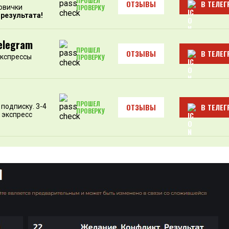
ПРОШЕЛ
ОТЗЫВЫ
В ТЕЛЕГ
овички
ПРОВЕРКУ
 результата!
elegram
ПРОШЕЛ
ОТЗЫВЫ
В ТЕЛЕГ
экспрессы
ПРОВЕРКУ
ПРОШЕЛ
ОТЗЫВЫ
В ТЕЛЕГ
подписку. 3-4
ПРОВЕРКУ
 экспресс