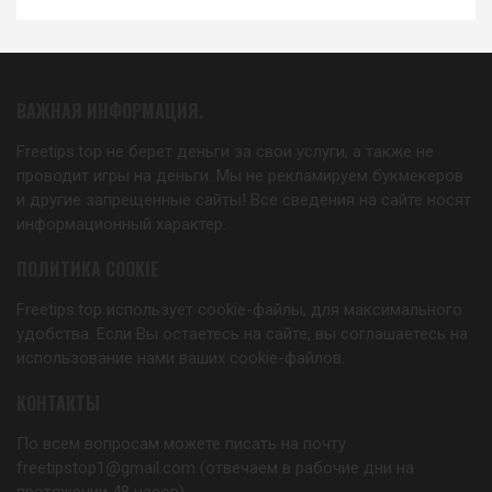
ВАЖНАЯ ИНФОРМАЦИЯ.
Freetips.top не берет деньги за свои услуги, а также не
проводит игры на деньги. Мы не рекламируем букмекеров
и другие запрещенные сайты! Все сведения на сайте носят
информационный характер.
ПОЛИТИКА COOKIE
Freetips.top использует cookie-файлы, для максимального
удобства. Если Вы остаетесь на сайте, вы соглашаетесь на
использование нами ваших cookie-файлов.
КОНТАКТЫ
По всем вопросам можете писать на почту
freetipstop1@gmail.com (отвечаем в рабочие дни на
протяжении 48 часов).