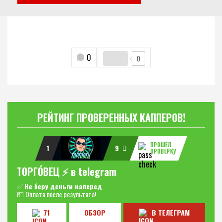
0
0
РЕЙТИНГ ПРОВЕРЕННЫХ КАППЕРОВ!
ПРОШЕЛ
1
9
ПРОВЕРКУ
ТОРГО́ВЕЦ ⚡️ в telegram
✅
Не беру деньги наперед
💵 Оплата после результата!
71
ОБЗОР
В ТЕЛЕГРАМ