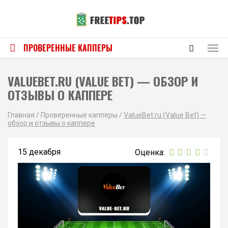
ПРОВЕРЕННЫЕ КАППЕРЫ
VALUEBET.RU (VALUE BET) — ОБЗОР И
ОТЗЫВЫ О КАППЕРЕ
Главная
/
Проверенные капперы
/
ValueBet.ru (Value Bet) —
обзор и отзывы о каппере
15 декабря