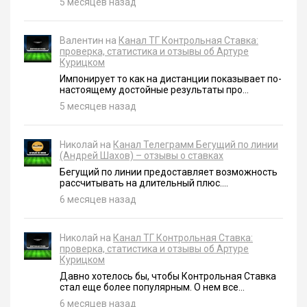
5 месяцев назад
Валентин на
Канал ТГ Контрольная Ставка:
проверка, статистика и отзывы об Артуре
Курицком
Импонирует то как на дистанции показывает по-
настоящему достойные результаты про...
5 месяцев назад
Николай на
Канал Телеграмм Бегущий по линии
(Андрей Шахов) – отзывы о ставках
Бегущий по линии предоставляет возможность
рассчитывать на длительный плюс....
6 месяцев назад
Николай на
Канал ТГ Контрольная Ставка:
проверка, статистика и отзывы об Артуре
Курицком
Давно хотелось бы, чтобы Контрольная Ставка
стал еще более популярным. О нем все...
6 месяцев назад