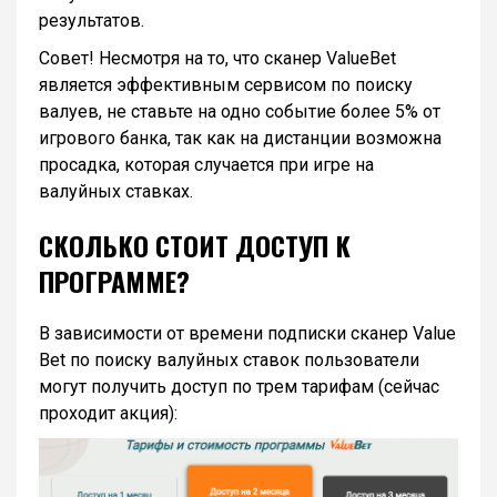
результатов.
Совет! Несмотря на то, что сканер ValueBet
является эффективным сервисом по поиску
валуев, не ставьте на одно событие более 5% от
игрового банка, так как на дистанции возможна
просадка, которая случается при игре на
валуйных ставках.
СКОЛЬКО СТОИТ ДОСТУП К
ПРОГРАММЕ?
В зависимости от времени подписки сканер Value
Bet по поиску валуйных ставок пользователи
могут получить доступ по трем тарифам (сейчас
проходит акция):