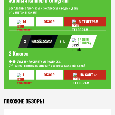
Жирный каппер в telegram
Бесплатные прогнозы и экспрессы каждый день!
✅ Залетай в канал!
14
ОБЗОР
В ТЕЛЕГРАМ
ПРОШЕЛ
3
7
ПРОВЕРКУ
2 Кокоса
🥥🥥 Выдаем бесплатную подписку.
3-4 качественных прогноза + экспресс каждый день!
1
ОБЗОР
НА САЙТ ✅
ПОХОЖИЕ ОБЗОРЫ