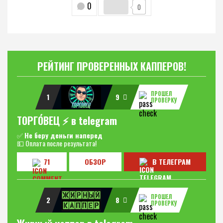
0
0
РЕЙТИНГ ПРОВЕРЕННЫХ КАППЕРОВ!
ПРОШЕЛ
1
9
ПРОВЕРКУ
ТОРГО́ВЕЦ ⚡️ в telegram
✅
Не беру деньги наперед
💵 Оплата после результата!
71
ОБЗОР
В ТЕЛЕГРАМ
ПРОШЕЛ
2
8
ПРОВЕРКУ