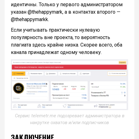
идентичны. Только у первого администратором
указан @thehappymark, а в контактах второго —
@thehappymarkk.
Если учитывать практически нулевую
популярность вне проекта, то вероятность
плагиата здесь крайне низка. Скорее всего, оба
канала принадлежат одному человеку.
Сервис telemetr.me подозревает администратора в
накрутке охватов и/или подписчиков
ЗАКЛЮЧЕНИЕ