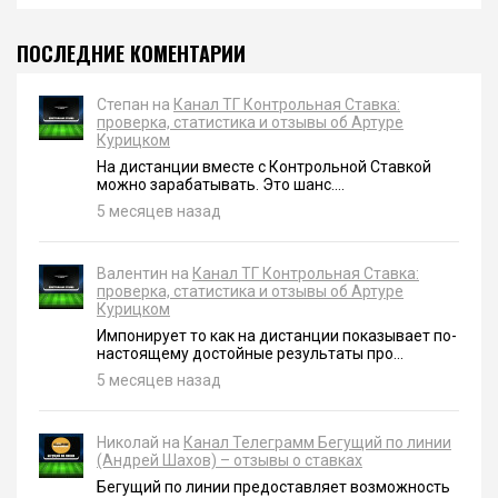
ПОСЛЕДНИЕ КОМЕНТАРИИ
Степан на
Канал ТГ Контрольная Ставка:
проверка, статистика и отзывы об Артуре
Курицком
На дистанции вместе с Контрольной Ставкой
можно зарабатывать. Это шанс....
5 месяцев назад
Валентин на
Канал ТГ Контрольная Ставка:
проверка, статистика и отзывы об Артуре
Курицком
Импонирует то как на дистанции показывает по-
настоящему достойные результаты про...
5 месяцев назад
Николай на
Канал Телеграмм Бегущий по линии
(Андрей Шахов) – отзывы о ставках
Бегущий по линии предоставляет возможность