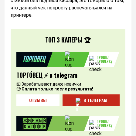
ставкой без подписи кассира, это говорило о том,
что данный чек попросту распечатывался на
принтере.
ТОП 3 КАПЕРЫ 🏆
ПРОШЕЛ
1
ПРОВЕРКУ
ТОРГО́ВЕЦ ⚡️ в telegram
💵 Зарабатывают даже новички
🤑
Оплата только после результата!
ОТЗЫВЫ
В ТЕЛЕГРАМ
ПРОШЕЛ
2
ПРОВЕРКУ