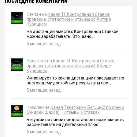
ПОСЛЕДНИЕ КОМЕНТАРИИ
Степан на
Канал ТГ Контрольная Ставка:
проверка, статистика и отзывы об Артуре
Курицком
На дистанции вместе с Контрольной Ставкой
можно зарабатывать. Это шанс....
5 месяцев назад
Валентин на
Канал ТГ Контрольная Ставка:
проверка, статистика и отзывы об Артуре
Курицком
Импонирует то как на дистанции показывает по-
настоящему достойные результаты про...
5 месяцев назад
Николай на
Канал Телеграмм Бегущий по линии
(Андрей Шахов) – отзывы о ставках
Бегущий по линии предоставляет возможность
рассчитывать на длительный плюс....
6 месяцев назад