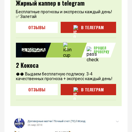
Жирный каппер в telegram
Бесплатные прогнозы и экспрессы каждый день!
✅ Залетай
ОТЗЫВЫ
В ТЕЛЕГРАМ
ПРОШЕЛ
3
ПРОВЕРКУ
2 Кокоса
🥥🥥 Выдаем бесплатную подписку. 3-4
качественных прогноза + экспресс каждый день!
ОТЗЫВЫ
В ТЕЛЕГРАМ