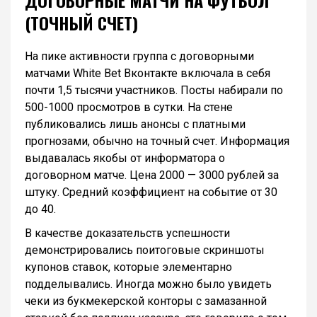
ДОГОВОРНЫЕ МАТЧИ НА ФУТБОЛ
(ТОЧНЫЙ СЧЕТ)
На пике активности группа с договорными
матчами White Bet Вконтакте включала в себя
почти 1,5 тысячи участников. Посты набирали по
500-1000 просмотров в сутки. На стене
публиковались лишь анонсы с платными
прогнозами, обычно на точный счет. Информация
выдавалась якобы от информатора о
договорном матче. Цена 2000 — 3000 рублей за
штуку. Средний коэффициент на событие от 30
до 40.
В качестве доказательств успешности
демонстрировались поитоговые скриншоты
купонов ставок, которые элементарно
подделывались. Иногда можно было увидеть
чеки из букмекерской конторы с замазанной