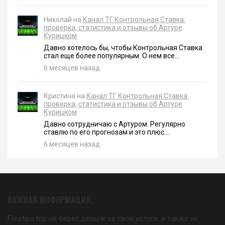
Николай на
Канал ТГ Контрольная Ставка:
проверка, статистика и отзывы об Артуре
Курицком
Давно хотелось бы, чтобы Контрольная Ставка
стал еще более популярным. О нем все...
6 месяцев назад
Кристина на
Канал ТГ Контрольная Ставка:
проверка, статистика и отзывы об Артуре
Курицком
Давно сотрудничаю с Артуром. Регулярно
ставлю по его прогнозам и это плюс....
6 месяцев назад
ВАЖНАЯ ИНФОРМАЦИЯ.
Freetips.top не берет деньги за свои услуги, а также не