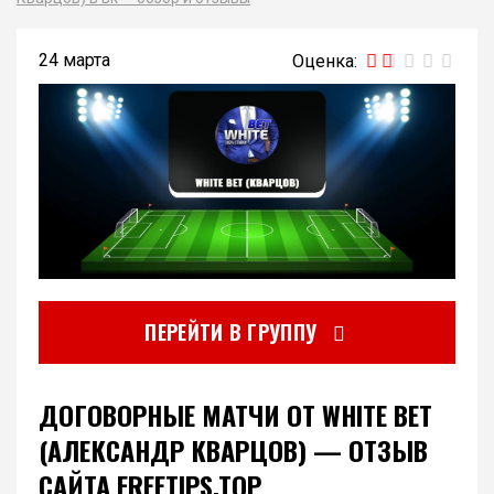
24 марта
ПЕРЕЙТИ В ГРУППУ
ДОГОВОРНЫЕ МАТЧИ ОТ WHITE BET
(АЛЕКСАНДР КВАРЦОВ) — ОТЗЫВ
САЙТА FREETIPS.TOP