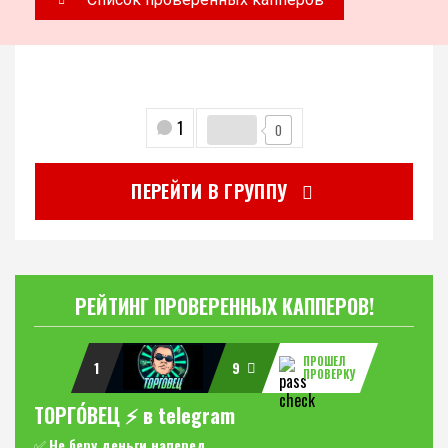
1
0
ПЕРЕЙТИ В ГРУППУ
РЕЙТИНГ ПРОВЕРЕННЫХ КАППЕРОВ!
ПРОШЕЛ
1
9
ПРОВЕРКУ
ТОРГО́ВЕЦ ⚡️ в telegram
✅
Не беру деньги наперед