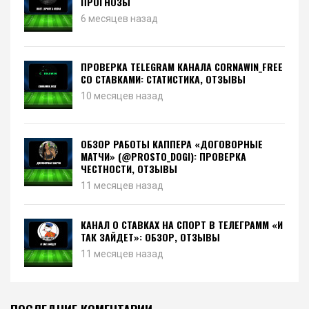
ПРОГНОЗЫ
6 месяцев назад
ПРОВЕРКА TELEGRAM КАНАЛА CORNAWIN_FREE
СО СТАВКАМИ: СТАТИСТИКА, ОТЗЫВЫ
10 месяцев назад
ОБЗОР РАБОТЫ КАППЕРА «ДОГОВОРНЫЕ
МАТЧИ» (@PROSTO_DOGI): ПРОВЕРКА
ЧЕСТНОСТИ, ОТЗЫВЫ
11 месяцев назад
КАНАЛ О СТАВКАХ НА СПОРТ В ТЕЛЕГРАММ «И
ТАК ЗАЙДЕТ»: ОБЗОР, ОТЗЫВЫ
11 месяцев назад