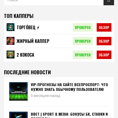
ТОП КАППЕРЫ
ТОРГО́ВЕЦ ⚡️
ПРОВЕРЕН
ОБЗОР
ЖИРНЫЙ КАППЕР
ПРОВЕРЕН
ОБЗОР
2 КОКОСА
ПРОВЕРЕН
ОБЗОР
ПОСЛЕДНИЕ НОВОСТИ
VIP-ПРОГНОЗЫ НА САЙТЕ ВСЕПРОСПОРТ: ЧТО
НУЖНО ЗНАТЬ ОБЫЧНОМУ ПОЛЬЗОВАТЕЛЮ
5 месяцев назад
BBET | SPORT & MEDIA: БОНУСЫ БК, СТАВКИ И