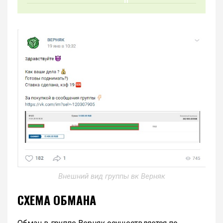
Внешний вид группы вк Верняк
СХЕМА ОБМАНА