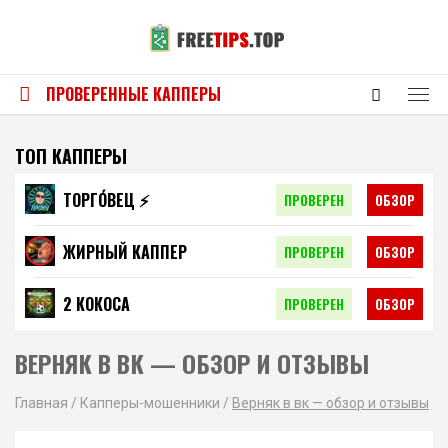
ПРОВЕРЕННЫЕ КАППЕРЫ
ТОП КАППЕРЫ
ТОРГО́ВЕЦ ⚡️
ПРОВЕРЕН
ОБЗОР
ЖИРНЫЙ КАППЕР
ПРОВЕРЕН
ОБЗОР
2 КОКОСА
ПРОВЕРЕН
ОБЗОР
ВЕРНЯК В ВК — ОБЗОР И ОТЗЫВЫ
Главная
/
Капперы-мошенники
/
Верняк в вк — обзор и отзывы