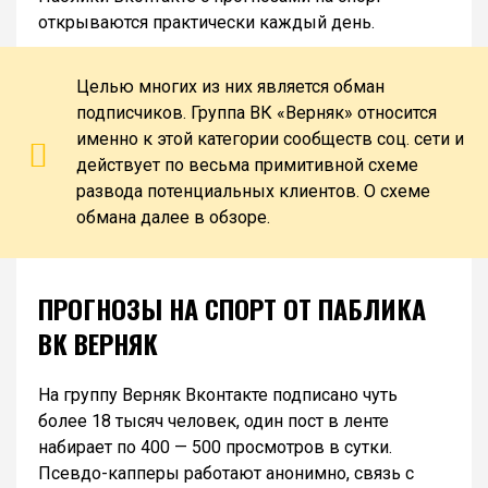
открываются практически каждый день.
Целью многих из них является обман
подписчиков. Группа ВК «Верняк» относится
именно к этой категории сообществ соц. сети и
действует по весьма примитивной схеме
развода потенциальных клиентов. О схеме
обмана далее в обзоре.
ПРОГНОЗЫ НА СПОРТ ОТ ПАБЛИКА
ВК ВЕРНЯК
На группу Верняк Вконтакте подписано чуть
более 18 тысяч человек, один пост в ленте
набирает по 400 — 500 просмотров в сутки.
Псевдо-капперы работают анонимно, связь с