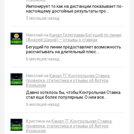
Импонирует то как на дистанции показывает по-
настоящему достойные результаты про...
5 месяцев назад
Николай на
Канал Телеграмм Бегущий по линии
(Андрей Шахов) – отзывы о ставках
Бегущий по линии предоставляет возможность
рассчитывать на длительный плюс....
6 месяцев назад
Николай на
Канал ТГ Контрольная Ставка:
проверка, статистика и отзывы об Артуре
Курицком
Давно хотелось бы, чтобы Контрольная Ставка
стал еще более популярным. О нем все...
6 месяцев назад
Кристина на
Канал ТГ Контрольная Ставка:
проверка, статистика и отзывы об Артуре
Курицком