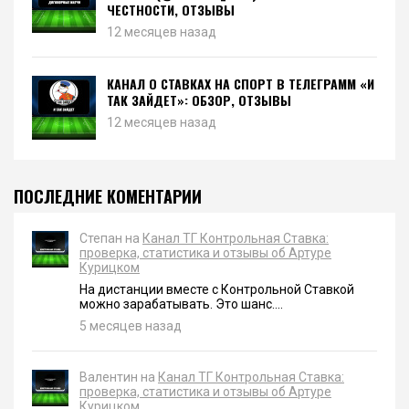
ЧЕСТНОСТИ, ОТЗЫВЫ
12 месяцев назад
КАНАЛ О СТАВКАХ НА СПОРТ В ТЕЛЕГРАММ «И
ТАК ЗАЙДЕТ»: ОБЗОР, ОТЗЫВЫ
12 месяцев назад
ПОСЛЕДНИЕ КОМЕНТАРИИ
Степан на
Канал ТГ Контрольная Ставка:
проверка, статистика и отзывы об Артуре
Курицком
На дистанции вместе с Контрольной Ставкой
можно зарабатывать. Это шанс....
5 месяцев назад
Валентин на
Канал ТГ Контрольная Ставка:
проверка, статистика и отзывы об Артуре
Курицком