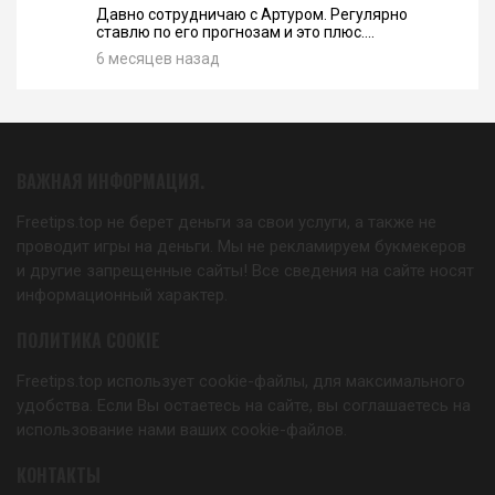
Давно сотрудничаю с Артуром. Регулярно
ставлю по его прогнозам и это плюс....
6 месяцев назад
ВАЖНАЯ ИНФОРМАЦИЯ.
Freetips.top не берет деньги за свои услуги, а также не
проводит игры на деньги. Мы не рекламируем букмекеров
и другие запрещенные сайты! Все сведения на сайте носят
информационный характер.
ПОЛИТИКА COOKIE
Freetips.top использует cookie-файлы, для максимального
удобства. Если Вы остаетесь на сайте, вы соглашаетесь на
использование нами ваших cookie-файлов.
КОНТАКТЫ