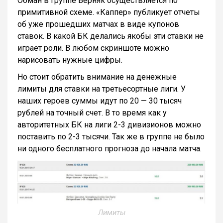
Обман в группе Верняк осуществляется по
примитивной схеме. «Каппер» публикует отчеты
об уже прошедших матчах в виде купонов
ставок. В какой БК делались якобы эти ставки не
играет роли. В любом скриншоте можно
нарисовать нужные цифры.
Но стоит обратить внимание на денежные
лимиты для ставки на третьесортные лиги. У
наших героев суммы идут по 20 — 30 тысяч
рублей на точный счет. В то время как у
авторитетных БК на лиги 2-3 дивизионов можно
поставить по 2-3 тысячи. Так же в группе не было
ни одного бесплатного прогноза до начала матча.
Лимиты