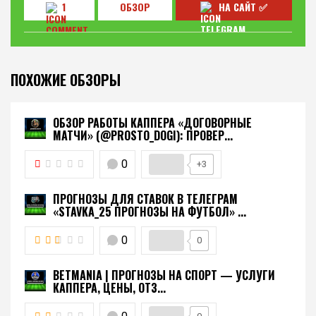
1
ОБЗОР
НА САЙТ ✅
ПОХОЖИЕ ОБЗОРЫ
ОБЗОР РАБОТЫ КАППЕРА «ДОГОВОРНЫЕ
МАТЧИ» (@PROSTO_DOGI): ПРОВЕР...
0
+3
ПРОГНОЗЫ ДЛЯ СТАВОК В ТЕЛЕГРАМ
«STAVKA_25 ПРОГНОЗЫ НА ФУТБОЛ» ...
0
0
BETMANIA | ПРОГНОЗЫ НА СПОРТ — УСЛУГИ
КАППЕРА, ЦЕНЫ, ОТЗ...