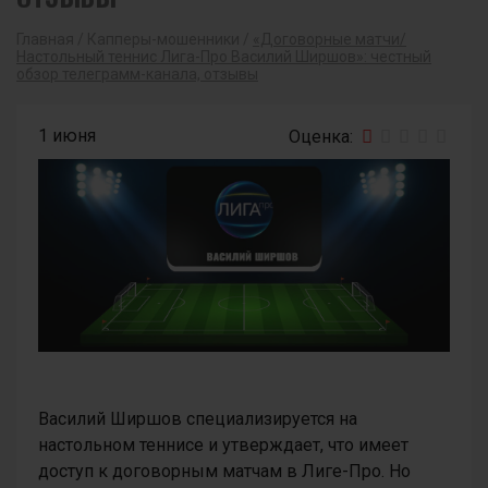
Главная
/
Капперы-мошенники
/
«Договорные матчи/
Настольный теннис Лига-Про Василий Ширшов»: честный
обзор телеграмм-канала, отзывы
1 июня
Василий Ширшов специализируется на
настольном теннисе и утверждает, что имеет
доступ к договорным матчам в Лиге-Про. Но