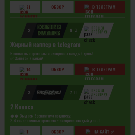
71
ОБЗОР
В ТЕЛЕГРАМ
ПРОШЕЛ
2
8
ПРОВЕРКУ
Жирный каппер в telegram
Бесплатные прогнозы и экспрессы каждый день!
✅ Залетай в канал!
14
ОБЗОР
В ТЕЛЕГРАМ
ПРОШЕЛ
3
7
ПРОВЕРКУ
2 Кокоса
🥥🥥 Выдаем бесплатную подписку.
3-4 качественных прогноза + экспресс каждый день!
1
ОБЗОР
НА САЙТ ✅