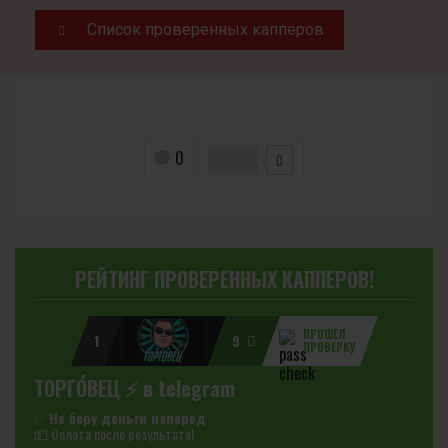
Список проверенных капперов
0
0
РЕЙТИНГ ПРОВЕРЕННЫХ КАППЕРОВ!
ПРОШЕЛ
1
9
ПРОВЕРКУ
ТОРГО́ВЕЦ ⚡️ в telegram
✅
Не беру деньги наперед
💵 Оплата после результата!