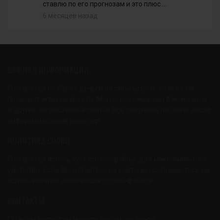
ставлю по его прогнозам и это плюс....
6 месяцев назад
ВАЖНАЯ ИНФОРМАЦИЯ.
Freetips.top не берет деньги за свои услуги, а также не
проводит игры на деньги. Мы не рекламируем букмекеров
и другие запрещенные сайты! Все сведения на сайте носят
информационный характер.
ПОЛИТИКА COOKIE
Freetips.top использует cookie-файлы, для максимального
удобства. Если Вы остаетесь на сайте, вы соглашаетесь на
использование нами ваших cookie-файлов.
КОНТАКТЫ
По всем вопросам можете писать на почту